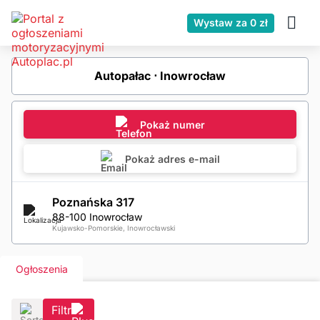
Wystaw za 0 zł
Autopałac ⋅ Inowrocław
Pokaż numer
Pokaż adres e-mail
Poznańska 317
88-100 Inowrocław
Kujawsko-Pomorskie, Inowrocławski
Ogłoszenia
Filtr