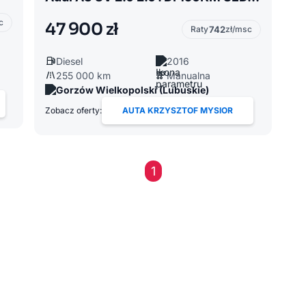
c
47 900 zł
Raty
742
zł/msc
Diesel
2016
255 000 km
Manualna
Gorzów Wielkopolski (Lubuskie)
Zobacz oferty:
AUTA KRZYSZTOF MYSIOR
1