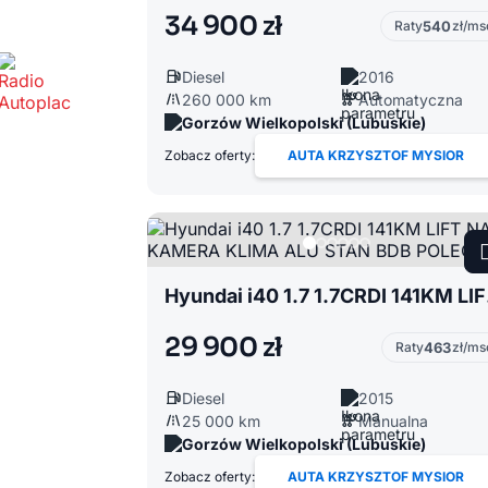
34 900 zł
Raty
540
zł/ms
Diesel
2016
260 000 km
Automatyczna
Gorzów Wielkopolski (Lubuskie)
Zobacz oferty:
AUTA KRZYSZTOF MYSIOR
Hyundai 
29 900 zł
Raty
463
zł/ms
Diesel
2015
25 000 km
Manualna
Gorzów Wielkopolski (Lubuskie)
Zobacz oferty:
AUTA KRZYSZTOF MYSIOR