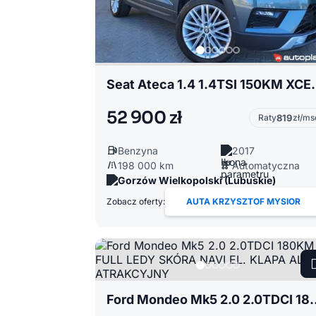
Seat Ateca 1.4 1.4TSI 150KM X
52 900 zł
Raty
819
zł/ms
Benzyna
2017
198 000 km
Automatyczna
Gorzów Wielkopolski (Lubuskie)
Zobacz oferty:
AUTA KRZYSZTOF MYSIOR
Ford Mondeo Mk5 2.0 2.0TDCI 180KM FULL LE