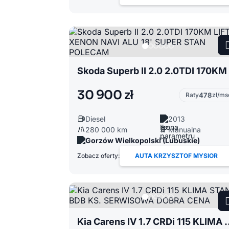
30 900 zł
Raty
478
zł/ms
Diesel
2013
280 000 km
Manualna
Gorzów Wielkopolski (Lubuskie)
Zobacz oferty:
AUTA KRZYSZTOF MYSIOR
Kia Carens IV 1.7 CRDi 115 KLIMA 