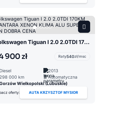
Volkswagen Tiguan I 2.0 2.0TDI 170KM ALKANTARA XENON KLIMA ALU SUPER STAN DOBRA CENA
4 900 zł
Raty
540
zł/msc
Diesel
2013
298 000 km
Automatyczna
Gorzów Wielkopolski (Lubuskie)
acz oferty:
AUTA KRZYSZTOF MYSIOR