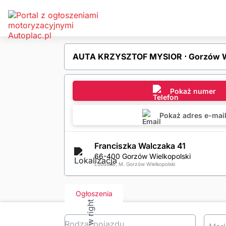
AUTA KRZYSZTOF MYSIOR ⋅ Gorzów Wi
Pokaż numer
Pokaż adres e-mai
Franciszka Walczaka 41
66-400 Gorzów Wielkopolski
Lubuskie, M. Gorzów Wielkopolski
Ogłoszenia
Rodzaj pojazdu