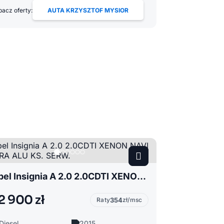
acz oferty:
AUTA KRZYSZTOF MYSIOR
Opel Insignia A 2.0 2.0CDTI XENON NAVI SKÓRA ALU KS. SERW.
2 900 zł
Raty
354
zł/msc
Diesel
2015