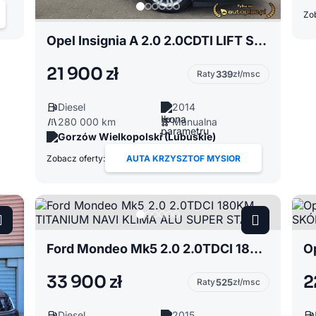
Zob
Opel Insignia A 2.0 2.0CDTI LIFT SKÓRA NAVI ALU STAN BDB POLECAM
21 900 zł
Raty
339
zł/msc
Diesel
2014
280 000 km
Manualna
Gorzów Wielkopolski (Lubuskie)
Zobacz oferty:
AUTA KRZYSZTOF MYSIOR
Ford Mondeo Mk5 2.0 2.0TDCI 180KM TITANIUM NAVI KLIMA ALU SUPER STAN
33 900 zł
2
Raty
525
zł/msc
Diesel
2015