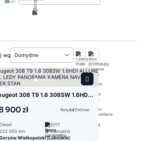
uj wg
Domyślne
Peugeot 308 T9 1.6 308SW 1.6HDI ALLURE FULL LEDY PANORAMA KAMERA NAVI SUPER STAN
8 900 zł
Raty
447
zł/msc
Diesel
2017
253 000 km
Manualna
Gorzów Wielkopolski (Lubuskie)