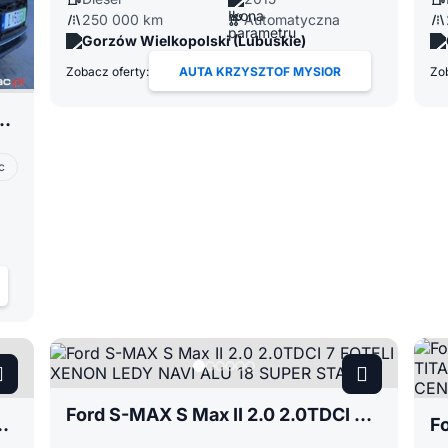
250 000 km
Automatyczna
Gorzów Wielkopolski (Lubuskie)
Zobacz oferty:
AUTA KRZYSZTOF MYSIOR
Zob
CELLENCE FULL LED ALKANTARA KAMERY 360 NAVI FULL
c
Ford S-MAX S Max II 2.0 2.0TDCI 7 FOTELI XENON LEDY NAVI ALU 18 SUPER STAN
DY SKÓRA NAVI EL. KLAPA ALU 18 ATRAKCYJNY