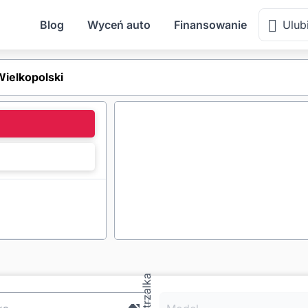
Blog
Wyceń auto
Finansowanie
Ulub
elkopolski
l