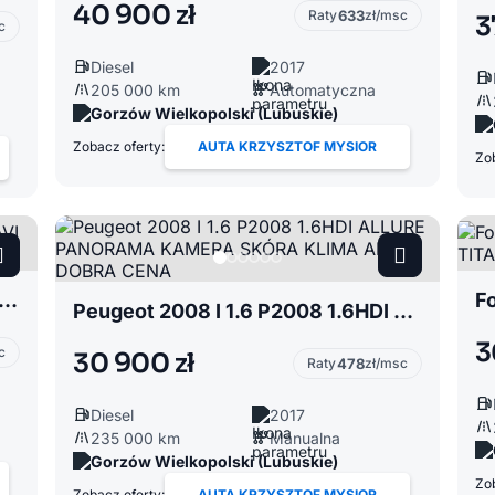
40 900 zł
Raty
633
zł/msc
3
c
Diesel
2017
205 000 km
Automatyczna
Gorzów Wielkopolski (Lubuskie)
Zobacz oferty:
AUTA KRZYSZTOF MYSIOR
Zob
i40 1.7 1.7CRDI 141KM LIFT NAVI KAMERA KLIMA ALU STAN BDB POLECAM
Peugeot 2008 I 1.6 P2008 1.6HDI ALLURE PANORAMA KAMERA SKÓRA KLIMA ALU DOBRA CENA
3
c
30 900 zł
Raty
478
zł/msc
Diesel
2017
235 000 km
Manualna
Gorzów Wielkopolski (Lubuskie)
Zob
Zobacz oferty:
AUTA KRZYSZTOF MYSIOR