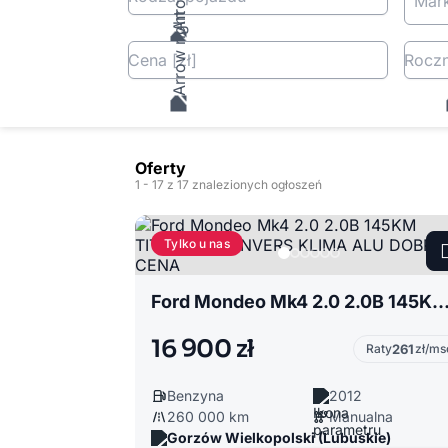
Mar
Cena
[zł
]
Roczn
Oferty
1
- 17
z 17 znalezionych ogłoszeń
Tylko u nas
Ford Mondeo Mk4 2.0 2.0B 145KM TITANIUM CONVERS KLIMA ALU DO
16 900 zł
Raty
261
zł/ms
Benzyna
2012
260 000 km
Manualna
Gorzów Wielkopolski (Lubuskie)