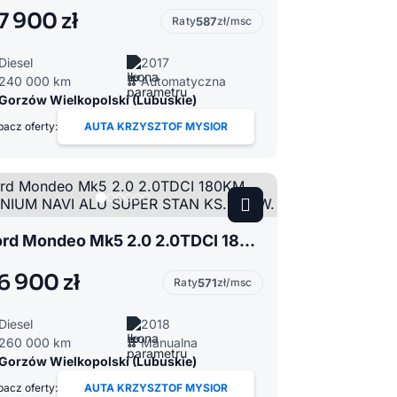
7 900 zł
Raty
587
zł/msc
Diesel
2017
240 000 km
Automatyczna
Gorzów Wielkopolski (Lubuskie)
acz oferty:
AUTA KRZYSZTOF MYSIOR
Ford Mondeo Mk5 2.0 2.0TDCI 180KM TITANIUM NAVI ALU SUPER STAN KS. SERW.
6 900 zł
Raty
571
zł/msc
Diesel
2018
260 000 km
Manualna
Gorzów Wielkopolski (Lubuskie)
acz oferty:
AUTA KRZYSZTOF MYSIOR