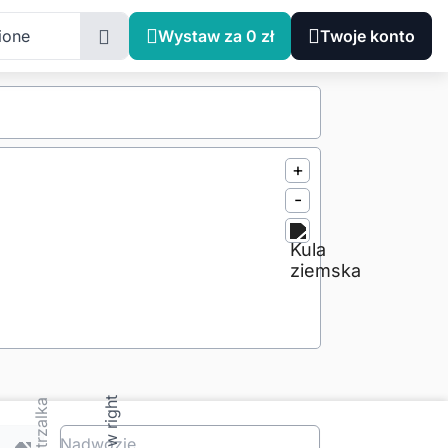
ione
Wystaw za 0 zł
Twoje konto
+
-
Nadwozie