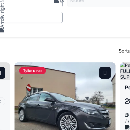
ka
Model
ik
Sort
Tylko u nas
BRA CENA
2
c