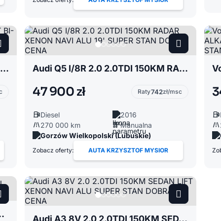
Skoda Superb II 2.0 2.0TDI 170KM LIFT BI-XENON NAVI ALU 18' SUPER STAN POLECAM
Audi Q5 I/8R 2.0 2.0TDI 150KM RADAR XENON NAVI ALU 19' SUPER STAN DOBRA CENA
47 900 zł
3
c
Raty
742
zł/msc
Diesel
2016
270 000 km
Manualna
Gorzów Wielkopolski (Lubuskie)
Zobacz oferty:
AUTA KRZYSZTOF MYSIOR
Zob
STAN BDB KS. SERWISOWA DOBRA CENA
Audi A3 8V 2.0 2.0TDI 150KM SEDAN LIFT XENON NAVI ALU SUPER STAN DOBRA CENA