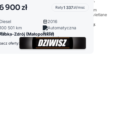
6 900 zł
Raty
1 337
zł/msc
Diesel
2016
100 501 km
Automatyczna
Rabka-Zdrój (Małopolskie)
acz oferty: