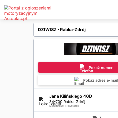
DZIWISZ ⋅ Rabka-Zdrój
Pokaż numer
Pokaż adres e-mai
Jana Kilińskiego 40D
34-700 Rabka-Zdrój
Małopolskie, Nowotarski