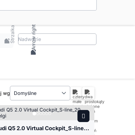
Nadwozie
uj wg
Domyślne
Audi Q5 2.0 Virtual Cockpit_S-line_20 alufelgi