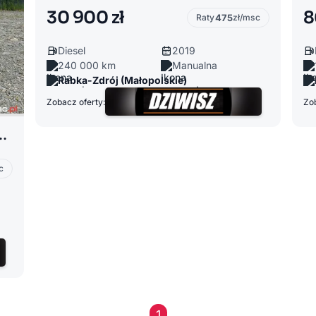
30 900 zł
8
Raty
475
zł/msc
Diesel
2019
240 000 km
Manualna
Rabka-Zdrój (Małopolskie)
Zobacz oferty:
Zob
ortback _ ledy xenony _
c
1