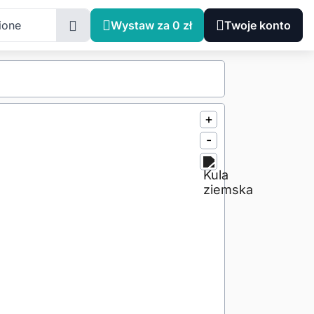
ione
Wystaw za 0 zł
Twoje konto
+
-