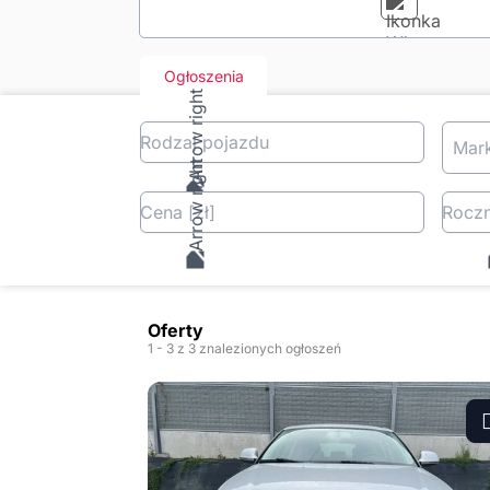
Ogłoszenia
Rodzaj pojazdu
Mar
Cena
[zł
]
Roczn
Oferty
1
- 3
z 3 znalezionych ogłoszeń