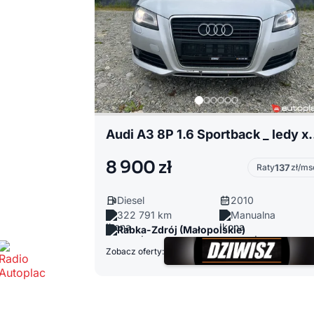
Audi A3 8P 1.6 Sp
8 900 zł
Raty
137
zł/ms
Diesel
2010
322 791 km
Manualna
Rabka-Zdrój (Małopolskie)
Zobacz oferty: