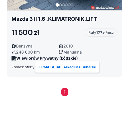
Mazda 3 II 1.6 ,KLIMATRONIK,LIFT
11 500 zł
Raty
177
zł/msc
Benzyna
2010
248 000 km
Manualna
Wiewiórów Prywatny (Łódzkie)
Zobacz oferty:
FIRMA GUBAL Arkadiusz Gubalski
1