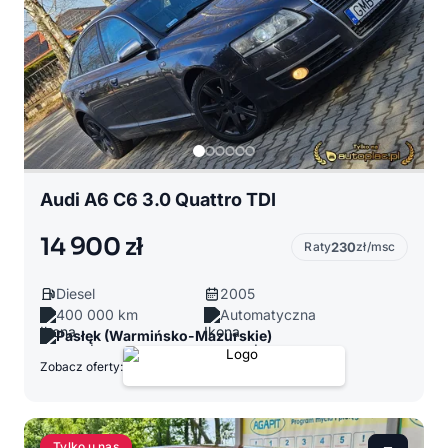
Audi A6 C6 3.0 Quattro TDI
14 900 zł
Raty
230
zł/msc
Diesel
2005
400 000 km
Automatyczna
Pasłęk (Warmińsko-Mazurskie)
Zobacz oferty:
Tylko u nas