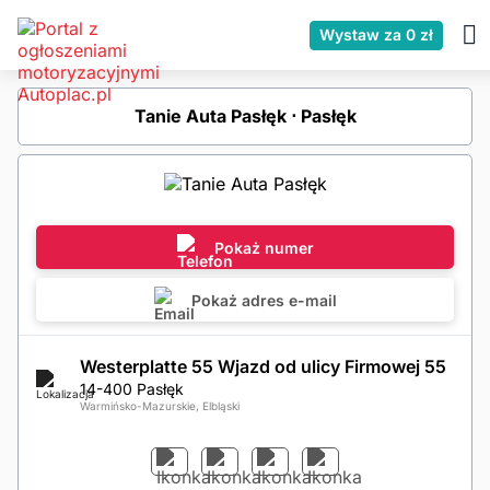
Wystaw za 0 zł
Tanie Auta Pasłęk ⋅ Pasłęk
Pokaż numer
Pokaż adres e-mail
Westerplatte 55 Wjazd od ulicy Firmowej 55
14-400 Pasłęk
Warmińsko-Mazurskie, Elbląski