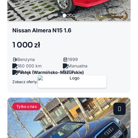
Nissan Almera N15 1.6
1 000 zł
Benzyna
1999
160 000 km
Manualna
Pasłęk (Warmińsko-Mazurskie)
Zobacz oferty:
Tylko u nas