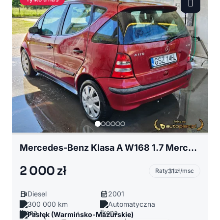
Mercedes-Benz Klasa A W168 1.7 Mercedes A170 Sprawna Klimatyzacja Długie Opłaty
2 000 zł
Raty
31
zł/msc
Diesel
2001
300 000 km
Automatyczna
Pasłęk (Warmińsko-Mazurskie)