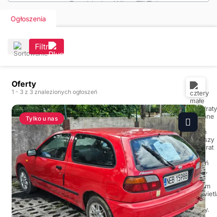
Ogłoszenia
Filtr
Oferty
1
- 3
z 3 znalezionych ogłoszeń
Tylko u nas