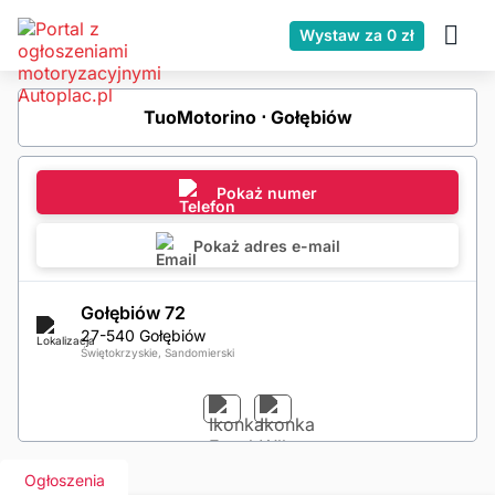
Wystaw za 0 zł
TuoMotorino ⋅ Gołębiów
Pokaż numer
Pokaż adres e-mail
Gołębiów 72
27-540 Gołębiów
Świętokrzyskie, Sandomierski
Ogłoszenia