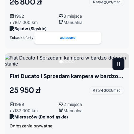
26 800 zł
Raty
420
zł/msc
1992
3 miejsca
167 000 km
Manualna
Bąków (Śląskie)
Zobacz oferty:
autoeuro
Fiat Ducato I Sprzedam kampera w bardzo dobrym stanie
25 950 zł
Raty
400
zł/msc
1989
2 miejsca
137 000 km
Manualna
Mieroszów (Dolnośląskie)
Ogłoszenie prywatne