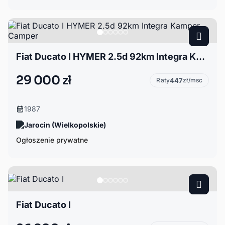
Fiat Ducato I HYMER 2.5d 92km Integra Kamper Camper
29 000 zł
Raty
447
zł/msc
1987
Jarocin (Wielkopolskie)
Ogłoszenie prywatne
Fiat Ducato I