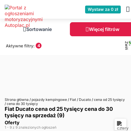
Wystaw za 0 zł
Sortowanie
Więcej filtrów
4
Aktywne filtry:
Strona główna
/
pojazdy kempingowe
/
Fiat
/
Ducato
/
cena od 25 tysięcy
/
cena do 30 tysięcy
Fiat Ducato cena od 25 tysięcy cena do 30
tysięcy na sprzedaż (9)
Oferty
1
- 9
z 9 znalezionych ogłoszeń