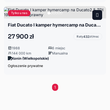
Tylko u nas
Fiat Ducato I kamper hymercamp na Ducato2,5 TDI 1988r 100% sprawny
27 900 zł
Raty
432
zł/msc
1988
6 miejsc
144 000 km
Manualna
Konin (Wielkopolskie)
Ogłoszenie prywatne
1