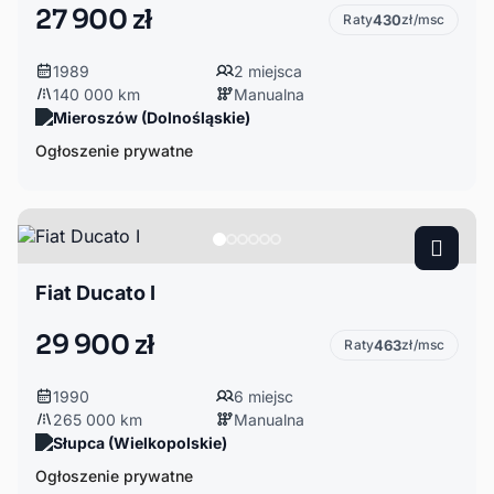
27 900 zł
Raty
430
zł/msc
1989
2 miejsca
140 000 km
Manualna
Mieroszów (Dolnośląskie)
Ogłoszenie prywatne
Fiat Ducato I
29 900 zł
Raty
463
zł/msc
1990
6 miejsc
265 000 km
Manualna
Słupca (Wielkopolskie)
Ogłoszenie prywatne