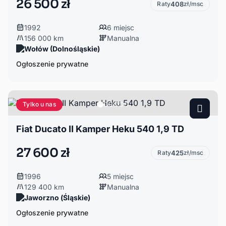
26 500 zł
Raty
408
zł/msc
1992
6 miejsc
156 000 km
Manualna
Wołów (Dolnośląskie)
Ogłoszenie prywatne
Tylko u nas
Fiat Ducato II Kamper Heku 540 1,9 TD
27 600 zł
Raty
425
zł/msc
1996
5 miejsc
129 400 km
Manualna
Jaworzno (Śląskie)
Ogłoszenie prywatne