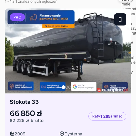
1
- 1
z 1 znalezionych ogłoszeń
PRO
Stokota 33
66 850 zł
Raty
1 265
zł/msc
82 225 zł
brutto
2009
Cysterna