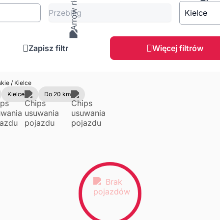
Przebieg
Kielce
Zapisz filtr
Więcej filtrów
skie
/
Kielce
Kielce
Do 20 km