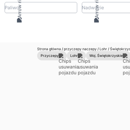
Paliwo
Nadwozie
Strona główna
/
przyczepy naczepy
/
Lohr
/
Świętokrzy
Przyczepy
Lohr
Woj. Świętokrzyskie