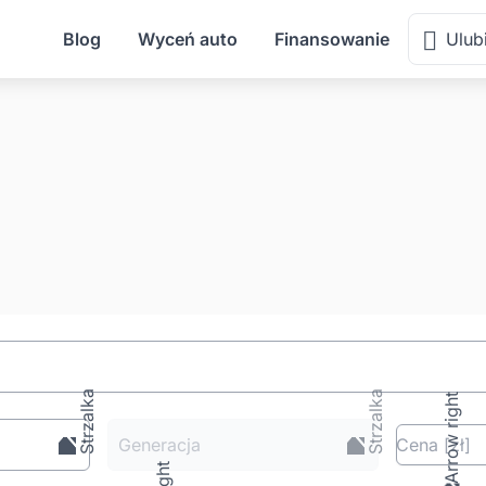
Blog
Wyceń auto
Finansowanie
Ulub
Generacja
Cena
[zł
]