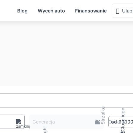
Blog
Wyceń auto
Finansowanie
Ulub
Generacja
Cena
[zł
]