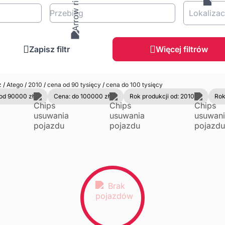
Przebieg
Lokalizac
Zapisz filtr
Więcej filtrów
z
/
Atego
/
2010
/
cena od 90 tysięcy
/
cena do 100 tysięcy
od 90000 zł
Cena: do 100000 zł
Rok produkcji od: 2010
Rok