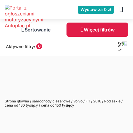
Wystaw za 0 zł
Sortowanie
Więcej filtrów
6
Aktywne filtry:
Strona główna
/
samochody ciężarowe
/
Volvo
/
FH
/
2018
/
Podlaskie
/
cena od 130 tysięcy
/
cena do 150 tysięcy