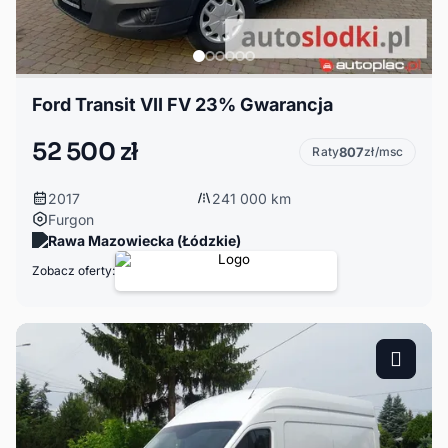
Ford Transit VII FV 23% Gwarancja
52 500 zł
Raty
807
zł/msc
2017
241 000 km
Furgon
Rawa Mazowiecka (Łódzkie)
Zobacz oferty: