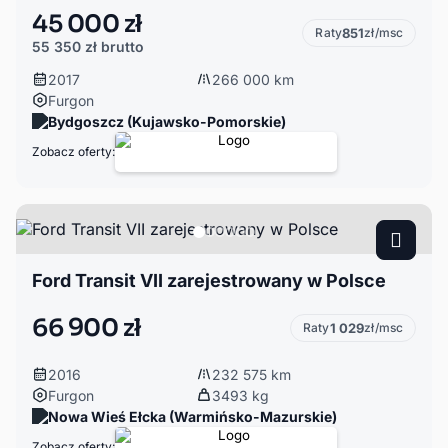
45 000 zł
Raty
851
zł/msc
55 350 zł
brutto
2017
266 000 km
Furgon
Bydgoszcz (Kujawsko-Pomorskie)
Zobacz oferty:
Ford Transit VII zarejestrowany w Polsce
66 900 zł
Raty
1 029
zł/msc
2016
232 575 km
Furgon
3493 kg
Nowa Wieś Ełcka (Warmińsko-Mazurskie)
Zobacz oferty: