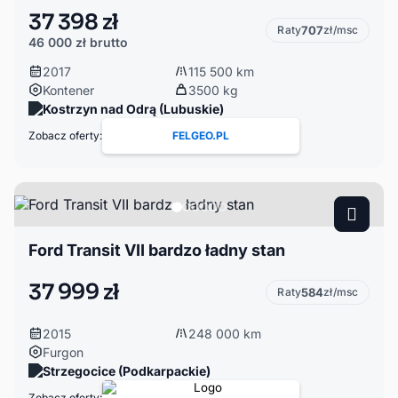
37 398 zł
Raty
707
zł/msc
46 000 zł
brutto
2017
115 500 km
Kontener
3500 kg
Kostrzyn nad Odrą (Lubuskie)
Zobacz oferty:
FELGEO.PL
Ford Transit VII bardzo ładny stan
37 999 zł
Raty
584
zł/msc
2015
248 000 km
Furgon
Strzegocice (Podkarpackie)
Zobacz oferty: