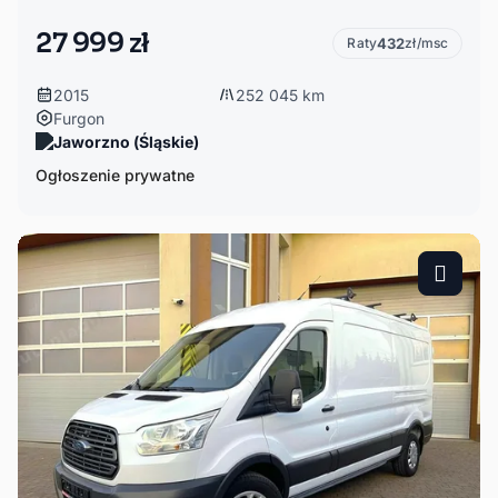
27 999 zł
Raty
432
zł/msc
2015
252 045 km
Furgon
Jaworzno (Śląskie)
Ogłoszenie prywatne