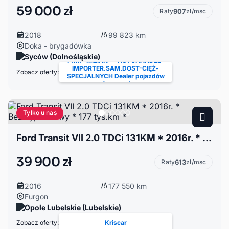
59 000 zł
Raty
907
zł/msc
2018
99 823 km
Doka - brygadówka
Syców (Dolnośląskie)
P.M. "MILIAN" - AUTOHANDEL-
IMPORTER.SAM.DOST-CIĘŻ-
Zobacz oferty:
SPECJALNYCH Dealer pojazdów
używanych
Tylko u nas
Ford Transit VII 2.0 TDCi 131KM * 2016r. * Bezwypadkowy * 177 tys.km *
39 900 zł
Raty
613
zł/msc
2016
177 550 km
Furgon
Opole Lubelskie (Lubelskie)
Zobacz oferty:
Kriscar