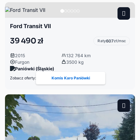
Ford Transit VII
39 490 zł
Raty
607
zł/msc
2015
132 764 km
Furgon
3500 kg
Paniówki (Śląskie)
Zobacz oferty:
Komis Karo Paniówki