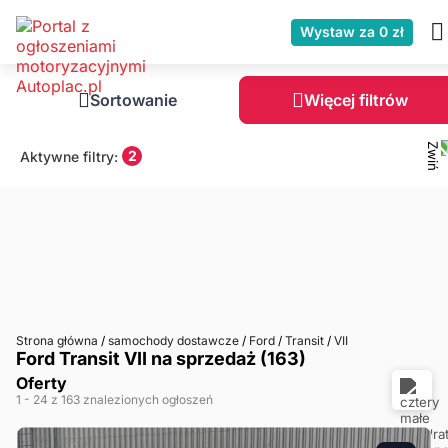
Wystaw za 0 zł
Sortowanie
Więcej filtrów
2
Aktywne filtry:
Strona główna
/
samochody dostawcze
/
Ford
/
Transit
/
VII
Ford Transit VII na sprzedaż (163)
Oferty
1
- 24
z 163 znalezionych ogłoszeń