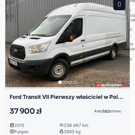
Ford Transit VII Pierwszy właściciel w Polsce
37 900 zł
Raty
583
zł/msc
2015
236 667 km
Furgon
3500 kg