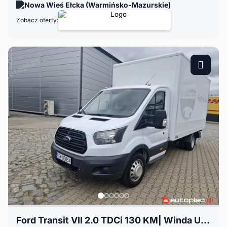
Nowa Wieś Ełcka (Warmińsko-Mazurskie)
Zobacz oferty:
Ford Transit VII 2.0 TDCi 130 KM| Winda UDT do 2028 | Bliźniak | DMC 3,5 t