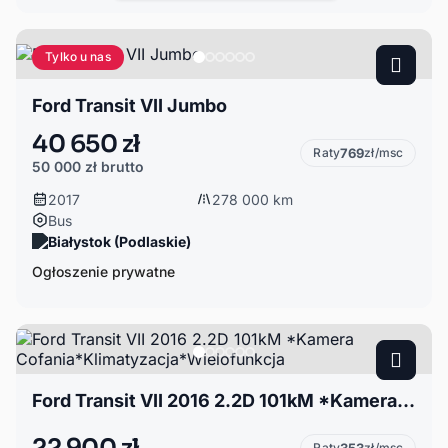
Tylko u nas
Ford Transit VII Jumbo
40 650 zł
Raty
769
zł/msc
50 000 zł
brutto
2017
278 000 km
Bus
Białystok (Podlaskie)
Ogłoszenie prywatne
Ford Transit VII 2016 2.2D 101kM *Kamera Cofania*Klimatyzacja*Wielofunkcja
22 900 zł
Raty
353
zł/msc