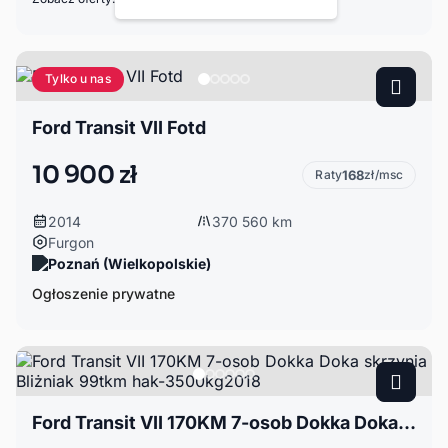
Tylko u nas
Ford Transit VII Fotd
10 900 zł
Raty
168
zł/msc
2014
370 560 km
Furgon
Poznań (Wielkopolskie)
Ogłoszenie prywatne
Ford Transit VII 170KM 7-osob Dokka Doka skrzynia Bliżniak 99tkm hak-3500kg2018