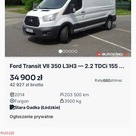
Ford Transit VII 350 L3H3 — 2.2 TDCi 155 KM — 2014 r. — FURGON (BLASZAK)
34 900 zł
Raty
660
zł/msc
42 927 zł
brutto
2014
203 500 km
Furgon
3500 kg
Stara Gadka (Łódzkie)
Ogłoszenie prywatne