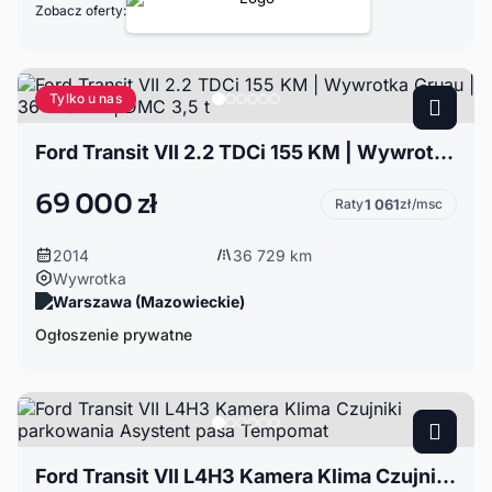
Zobacz oferty:
Tylko u nas
Ford Transit VII 2.2 TDCi 155 KM | Wywrotka Gruau | 36 729 km | DMC 3,5 t
69 000 zł
Raty
1 061
zł/msc
2014
36 729 km
Wywrotka
Warszawa (Mazowieckie)
Ogłoszenie prywatne
Ford Transit VII L4H3 Kamera Klima Czujniki parkowania Asystent pasa Tempomat