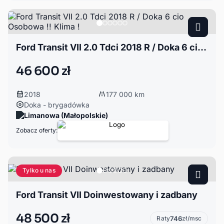
Ford Transit VII 2.0 Tdci 2018 R / Doka 6 cio Osobowa !! Klima !
46 600 zł
2018
177 000 km
Doka - brygadówka
Limanowa (Małopolskie)
Zobacz oferty:
Tylko u nas
Ford Transit VII Doinwestowany i zadbany
48 500 zł
Raty
746
zł/msc