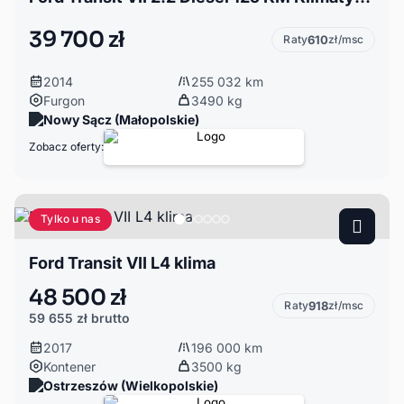
39 700 zł
Raty
610
zł/msc
2014
255 032 km
Furgon
3490 kg
Nowy Sącz (Małopolskie)
Zobacz oferty:
Tylko u nas
Ford Transit VII L4 klima
48 500 zł
Raty
918
zł/msc
59 655 zł
brutto
2017
196 000 km
Kontener
3500 kg
Ostrzeszów (Wielkopolskie)