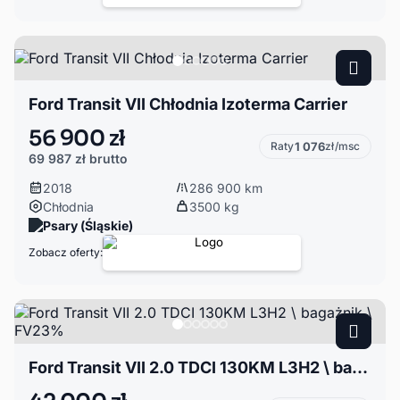
Ford Transit VII Chłodnia Izoterma Carrier
56 900 zł
Raty
1 076
zł/msc
69 987 zł
brutto
2018
286 900 km
Chłodnia
3500 kg
Psary (Śląskie)
Zobacz oferty:
Ford Transit VII 2.0 TDCI 130KM L3H2 \ bagażnik \ FV23%