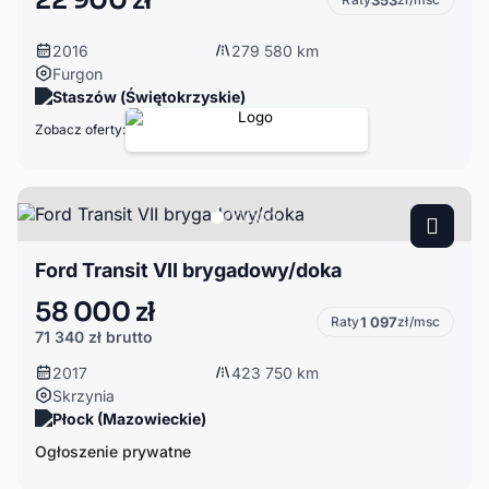
2016
279 580 km
Furgon
Staszów (Świętokrzyskie)
Zobacz oferty:
Ford Transit VII brygadowy/doka
58 000 zł
Raty
1 097
zł/msc
71 340 zł
brutto
2017
423 750 km
Skrzynia
Płock (Mazowieckie)
Ogłoszenie prywatne