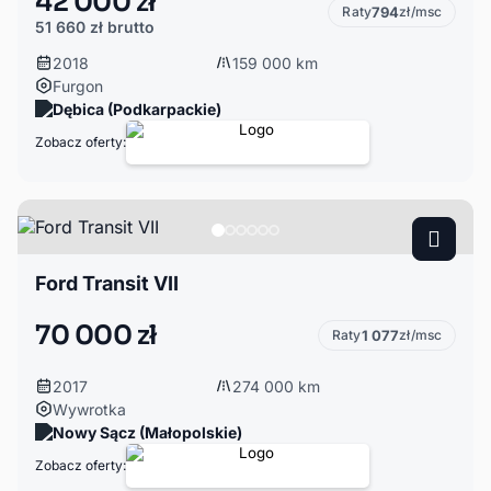
42 000 zł
Raty
794
zł/msc
51 660 zł
brutto
2018
159 000 km
Furgon
Dębica (Podkarpackie)
Zobacz oferty:
Ford Transit VII
70 000 zł
Raty
1 077
zł/msc
2017
274 000 km
Wywrotka
Nowy Sącz (Małopolskie)
Zobacz oferty: