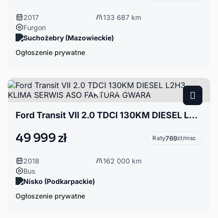
2017
133 687 km
Furgon
Suchożebry (Mazowieckie)
Ogłoszenie prywatne
Ford Transit VII 2.0 TDCI 130KM DIESEL L2H3 KLIMA SERWIS ASO FAKTURA GWARA
49 999 zł
Raty
769
zł/msc
2018
162 000 km
Bus
Nisko (Podkarpackie)
Ogłoszenie prywatne