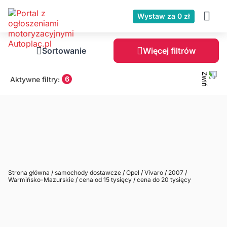
Wystaw za 0 zł
Sortowanie
Więcej filtrów
6
Aktywne filtry:
Strona główna
/
samochody dostawcze
/
Opel
/
Vivaro
/
2007
/
Warmińsko-Mazurskie
/
cena od 15 tysięcy
/
cena do 20 tysięcy