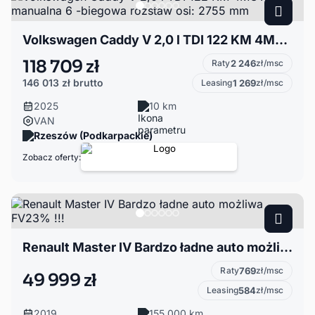
Volkswagen Caddy V 2,0 l TDI 122 KM 4MOTION, manualna 6 -biegowa rozstaw osi: 2755 mm
118 709 zł
Raty
2 246
zł/msc
146 013 zł
brutto
Leasing
1 269
zł/msc
2025
10 km
VAN
Rzeszów (Podkarpackie)
Zobacz oferty:
Renault Master IV Bardzo ładne auto możliwa FV23% !!!
Raty
769
zł/msc
49 999 zł
Leasing
584
zł/msc
2019
155 000 km