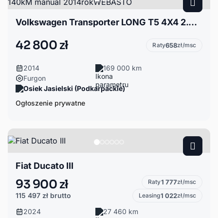
Volkswagen Transporter LONG T5 4X4 2.0 TDI 140kM manual 2014rokWEBASTO
42 800 zł
Raty
658
zł/msc
2014
169 000 km
Furgon
Osiek Jasielski (Podkarpackie)
Ogłoszenie prywatne
Fiat Ducato III
93 900 zł
Raty
1 777
zł/msc
115 497 zł
brutto
Leasing
1 022
zł/msc
2024
27 460 km