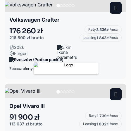
Volkswagen Crafter
176 260 zł
Raty
3 336
zł/msc
216 800 zł
brutto
Leasing
1 843
zł/msc
2026
5 km
Furgon
Rzeszów (Podkarpackie)
Zobacz oferty:
Opel Vivaro III
91 900 zł
Raty
1 739
zł/msc
113 037 zł
brutto
Leasing
1 002
zł/msc