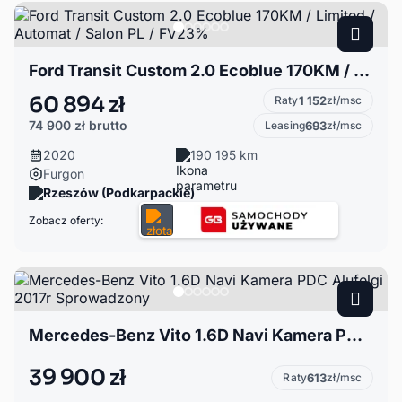
Ford Transit Custom 2.0 Ecoblue 170KM / Limited / Automat / Salon PL / FV23%
60 894 zł
Raty
1 152
zł/msc
74 900 zł
brutto
Leasing
693
zł/msc
2020
190 195 km
Furgon
Rzeszów (Podkarpackie)
Zobacz oferty:
Mercedes-Benz Vito 1.6D Navi Kamera PDC Alufelgi 2017r Sprowadzony
39 900 zł
Raty
613
zł/msc