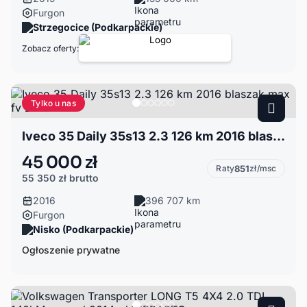
Furgon
Strzegocice (Podkarpackie)
Zobacz oferty:
Tylko u nas
Iveco 35 Daily 35s13 2.3 126 km 2016 blaszak max fv 23%
45 000 zł
Raty
851
zł/msc
55 350 zł
brutto
2016
396 707 km
Furgon
Nisko (Podkarpackie)
Ogłoszenie prywatne