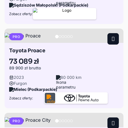
Sędziszów Małopolski (Podkarpackie)
Zobacz oferty:
PRO
Toyota Proace
73 089 zł
89 900 zł
brutto
2023
80 000 km
Furgon
Mielec (Podkarpackie)
Zobacz oferty:
PRO