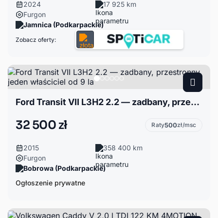
2024
17 925 km
Furgon
Jamnica (Podkarpackie)
Zobacz oferty:
Ford Transit VII L3H2 2.2 — zadbany, przestronny, jeden właściciel od 9 la
32 500 zł
Raty
500
zł/msc
2015
358 400 km
Furgon
Bobrowa (Podkarpackie)
Ogłoszenie prywatne