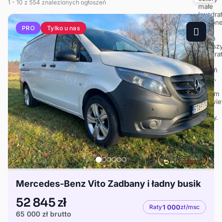
1
- 10
z 554 znalezionych ogłoszeń
Tylko u nas
PRO
Mercedes-Benz Vito Zadbany i ładny busik
52 845 zł
Raty
1 000
zł/msc
65 000 zł
brutto