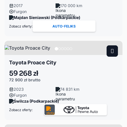
2017
170 000 km
Furgon
Majdan Sieniawski (Podkarpackie)
Zobacz oferty:
AUTO-FELIKS
Toyota Proace City
59 268 zł
72 900 zł
brutto
2023
74 831 km
Furgon
Świlcza (Podkarpackie)
Zobacz oferty: