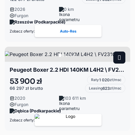
2026
0 km
Furgon
Rzeszów (Podkarpackie)
Zobacz oferty:
Auto-Res
Peugeot Boxer 2.2 HDI 140KM L4H2 \ FV23%
53 900 zł
Raty
1 020
zł/msc
66 297 zł
brutto
Leasing
623
zł/msc
2020
103 611 km
Furgon
Dębica (Podkarpackie)
Zobacz oferty: