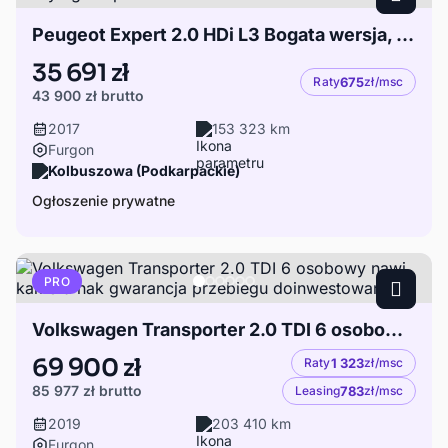
Peugeot Expert 2.0 HDi L3 Bogata wersja, Bardzo ładny egzemplarz
35 691 zł
Raty
675
zł/msc
43 900 zł
brutto
2017
153 323 km
Furgon
Kolbuszowa (Podkarpackie)
Ogłoszenie prywatne
PRO
Volkswagen Transporter 2.0 TDI 6 osobowy nawi kamera hak gwarancja przebiegu doinwestowany
69 900 zł
Raty
1 323
zł/msc
85 977 zł
brutto
Leasing
783
zł/msc
2019
203 410 km
Furgon