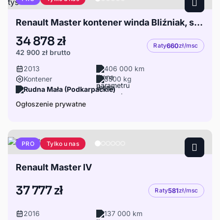
Renault Master kontener winda Bliźniak, silnik 100 tys km
34 878 zł
Raty
660
zł/msc
42 900 zł
brutto
2013
406 000 km
Kontener
3500 kg
Rudna Mała (Podkarpackie)
Ogłoszenie prywatne
Tylko u nas
PRO
Renault Master IV
37 777 zł
Raty
581
zł/msc
2016
137 000 km