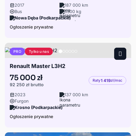
2017
187 000 km
Bus
3500 kg
Nowa Dęba (Podkarpackie)
Ogłoszenie prywatne
Tylko u nas
PRO
Renault Master L3H2
75 000 zł
Raty
1 419
zł/msc
92 250 zł
brutto
2023
137 000 km
Furgon
Krosno (Podkarpackie)
Ogłoszenie prywatne