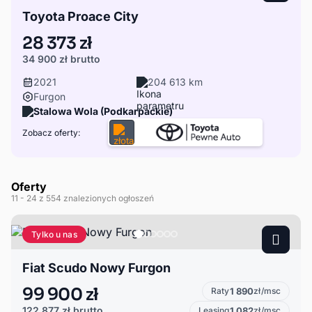
Toyota Proace City
28 373 zł
34 900 zł
brutto
2021
204 613 km
Furgon
Stalowa Wola (Podkarpackie)
Zobacz oferty:
Oferty
11
- 24
z 554 znalezionych ogłoszeń
Tylko u nas
Fiat Scudo Nowy Furgon
99 900 zł
Raty
1 890
zł/msc
122 877 zł
brutto
Leasing
1 082
zł/msc