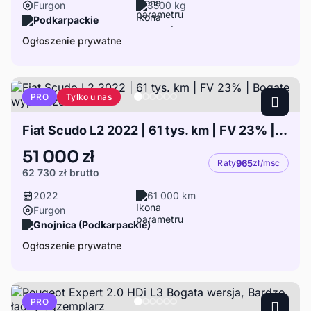
Furgon
3500 kg
Podkarpackie
Ogłoszenie prywatne
Tylko u nas
PRO
Fiat Scudo L2 2022 | 61 tys. km | FV 23% | Bogate wyposażenie
51 000 zł
Raty
965
zł/msc
62 730 zł
brutto
2022
61 000 km
Furgon
Gnojnica (Podkarpackie)
Ogłoszenie prywatne
PRO