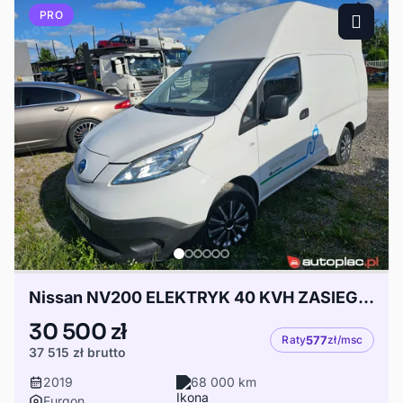
PRO
Nissan NV200 ELEKTRYK 40 KVH ZASIEG 250 km klima kamera
30 500 zł
Raty
577
zł/msc
37 515 zł
brutto
2019
68 000 km
Furgon