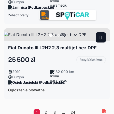
Furgon
Jamnica (Podkarpackie)
Zobacz oferty:
Fiat Ducato III L2H2 2.3 multijet bez DPF
25 500 zł
Raty
393
zł/msc
2010
182 000 km
Furgon
Osiek Jasielski (Podkarpackie)
Ogłoszenie prywatne
1
2
3
...
24