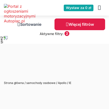
Wystaw za 0 zł
Sortowanie
Więcej filtrów
2
Aktywne filtry:
Strona główna
/
samochody osobowe
/
Apollo
/
IE