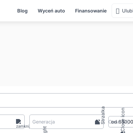
Blog
Wyceń auto
Finansowanie
Ulub
Generacja
Cena
[zł
]