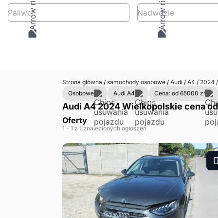
Paliwo
Nadwozie
Strona główna
/
samochody osobowe
/
Audi
/
A4
/
2024
/
Osobowe
Audi A4
Cena: od 65000 zł
Audi A4 2024 Wielkopolskie cena od 
Oferty
1
- 1
z 1 znalezionych ogłoszeń