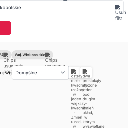
lkopolskie
24
Woj. Wielkopolskie
tuj wg
Domyślne