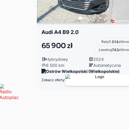
Audi A4 B9 2.0
Raty
1 014
zł/ms
65 900 zł
Leasing
743
zł/ms
Hybrydowy
2024
6 500 km
Automatyczna
Ostrów Wielkopolski (Wielkopolskie)
Zobacz oferty: