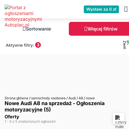
Wystaw za 0 zł
Sortowanie
Więcej filtrów
3
Aktywne filtry:
Strona główna
/
samochody osobowe
/
Audi
/
A8
/
nowe
Nowe Audi A8 na sprzedaż - Ogłoszenia
motoryzacyjne (5)
Oferty
1
- 5
z 5 znalezionych ogłoszeń