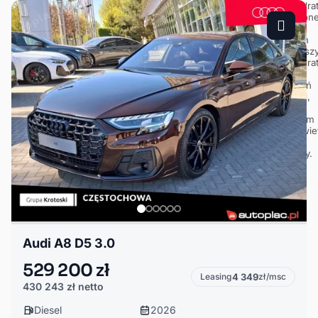
Audi A8 D5 3.0
529 200 zł
Leasing
4 349
zł/msc
430 243 zł
netto
Diesel
2026