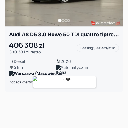
Audi A8 D5 3.0 Nowe 50 TDI quattro tiptronic Spełniamy marzenia najtaniej
406 308 zł
Leasing
3 404
zł/msc
330 331 zł
netto
Diesel
2026
5 km
Automatyczna
Warszawa (Mazowieckie)
Zobacz oferty: