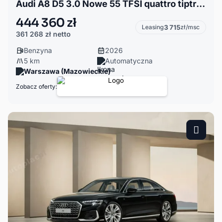
Audi A8 D5 3.0 Nowe 55 TFSI quattro tiptronic Spełniamy marzenia najtaniej
444 360 zł
Leasing
3 715
zł/msc
361 268 zł
netto
Benzyna
2026
5 km
Automatyczna
Warszawa (Mazowieckie)
Zobacz oferty: