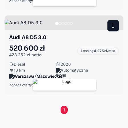
Zobacz oferty:
Audi A8 D5 3.0
520 600 zł
Leasing
4 275
zł/msc
423 252 zł
netto
Diesel
2026
10 km
Automatyczna
Warszawa (Mazowieckie)
Zobacz oferty:
1