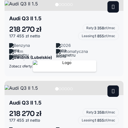
Audi Q3 II 1.5
218 270 zł
Raty
3 358
zł/msc
177 455 zł
netto
Leasing
1 855
zł/msc
Benzyna
2026
0 km
Automatyczna
Świdnik (Lubelskie)
Zobacz oferty:
Audi Q3 II 1.5
218 270 zł
Raty
3 358
zł/msc
177 455 zł
netto
Leasing
1 855
zł/msc