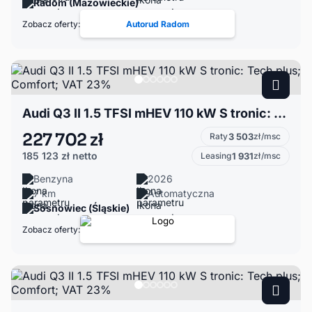
Radom (Mazowieckie)
Zobacz oferty:
Autorud Radom
Audi Q3 II 1.5 TFSI mHEV 110 kW S tronic: Tech plus; Comfort; VAT 23%
227 702 zł
Raty
3 503
zł/msc
185 123 zł
netto
Leasing
1 931
zł/msc
Benzyna
2026
7 km
Automatyczna
Sosnowiec (Śląskie)
Zobacz oferty: