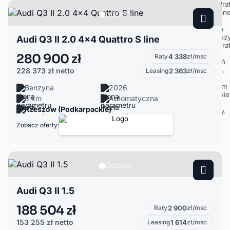
Audi Q3 II 2.0 4x4 Quattro S line
280 900 zł
Raty
4 338
zł/msc
228 373 zł
netto
Leasing
2 363
zł/msc
Benzyna
2026
8 km
Automatyczna
Rzeszów (Podkarpackie)
Zobacz oferty:
Audi Q3 II 1.5
188 504 zł
Raty
2 900
zł/msc
153 255 zł
netto
Leasing
1 614
zł/msc