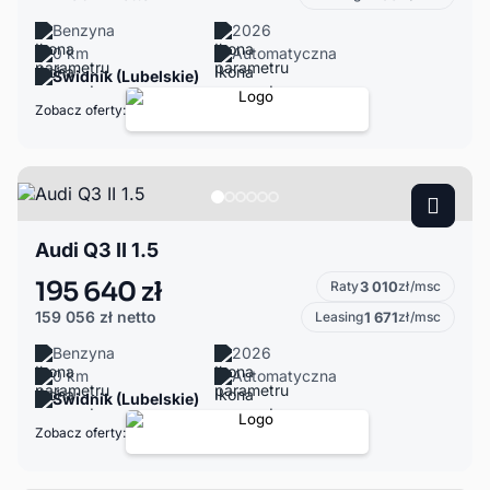
Benzyna
2026
0 km
Automatyczna
Świdnik (Lubelskie)
Zobacz oferty:
Audi Q3 II 1.5
195 640 zł
Raty
3 010
zł/msc
159 056 zł
netto
Leasing
1 671
zł/msc
Benzyna
2026
0 km
Automatyczna
Świdnik (Lubelskie)
Zobacz oferty: