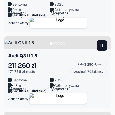
Benzyna
2026
0 km
Automatyczna
Świdnik (Lubelskie)
Zobacz oferty:
Audi Q3 II 1.5
211 260 zł
Raty
3 250
zł/msc
171 756 zł
netto
Leasing
1 798
zł/msc
Benzyna
2026
0 km
Automatyczna
Świdnik (Lubelskie)
Zobacz oferty: