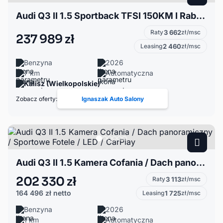
Audi Q3 II 1.5 Sportback TFSI 150KM I Rabat 45 331 PLN I Hak I Zaw. Regulo
Raty
3 662
zł/msc
237 989 zł
Leasing
2 460
zł/msc
Benzyna
2026
7 km
Automatyczna
Kalisz (Wielkopolskie)
Zobacz oferty:
Ignaszak Auto Salony
Audi Q3 II 1.5 Kamera Cofania / Dach panoramiczny / Sportowe Fotele / LED / CarPlay
202 330 zł
Raty
3 113
zł/msc
164 496 zł
netto
Leasing
1 725
zł/msc
Benzyna
2026
1 km
Automatyczna