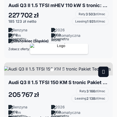
Audi Q3 II 1.5 TFSI mHEV 110 kW S tronic: Tech plus; Comfort; VAT 23%
227 702 zł
Raty
3 503
zł/msc
185 123 zł
netto
Leasing
1 931
zł/msc
Benzyna
2026
7 km
Automatyczna
Sosnowiec (Śląskie)
Zobacz oferty:
Audi Q3 II 1.5 TFSI 150 KM S tronic Pakiet Tech plus
Raty
3 166
zł/msc
205 767 zł
Leasing
2 138
zł/msc
Benzyna
2026
5 km
Automatyczna