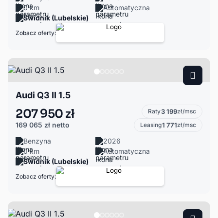
0 km
Automatyczna
Świdnik (Lubelskie)
Zobacz oferty:
Audi Q3 II 1.5
207 950 zł
Raty
3 199
zł/msc
169 065 zł
netto
Leasing
1 771
zł/msc
Benzyna
2026
0 km
Automatyczna
Świdnik (Lubelskie)
Zobacz oferty: