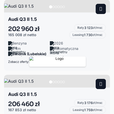
Audi Q3 II 1.5
202 960 zł
Raty
3 123
zł/msc
165 008 zł
netto
Leasing
1 730
zł/msc
Benzyna
2026
0 km
Automatyczna
Świdnik (Lubelskie)
Zobacz oferty:
Audi Q3 II 1.5
206 460 zł
Raty
3 176
zł/msc
167 853 zł
netto
Leasing
1 759
zł/msc