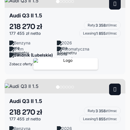
Audi Q3 II 1.5
218 270 zł
Raty
3 358
zł/msc
177 455 zł
netto
Leasing
1 855
zł/msc
Benzyna
2026
0 km
Automatyczna
Świdnik (Lubelskie)
Zobacz oferty:
Audi Q3 II 1.5
218 270 zł
Raty
3 358
zł/msc
177 455 zł
netto
Leasing
1 855
zł/msc
Benzyna
2026