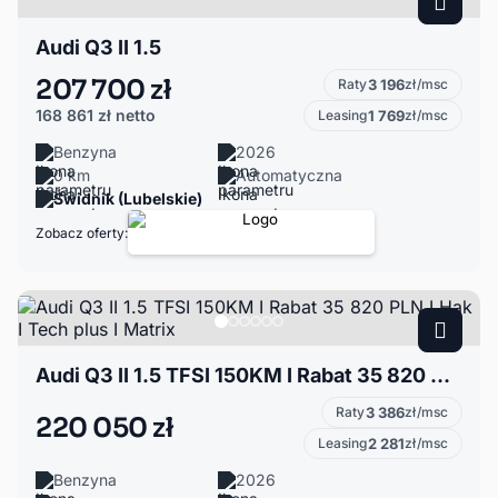
Audi Q3 II 1.5
207 700 zł
Raty
3 196
zł/msc
168 861 zł
netto
Leasing
1 769
zł/msc
Benzyna
2026
0 km
Automatyczna
Świdnik (Lubelskie)
Zobacz oferty:
Audi Q3 II 1.5 TFSI 150KM I Rabat 35 820 PLN I Hak I Tech plus I Matrix
Raty
3 386
zł/msc
220 050 zł
Leasing
2 281
zł/msc
Benzyna
2026