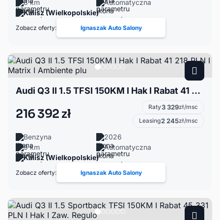
8 km
Automatyczna
Kalisz (Wielkopolskie)
Zobacz oferty:
Ignaszak Auto Salony
Audi Q3 II 1.5 TFSI 150KM I Hak I Rabat 41 218 PLN I Matrix I Ambiente plu
Raty
3 329
zł/msc
216 392 zł
Leasing
2 245
zł/msc
Benzyna
2026
9 km
Automatyczna
Kalisz (Wielkopolskie)
Zobacz oferty:
Ignaszak Auto Salony