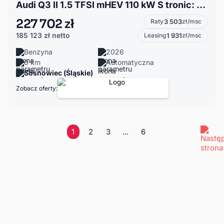
Audi Q3 II 1.5 TFSI mHEV 110 kW S tronic: Tech plus; Comfort; VAT 23%
227 702 zł
Raty
3 503
zł/msc
185 123 zł
netto
Leasing
1 931
zł/msc
Benzyna
2026
0 km
Automatyczna
Sosnowiec (Śląskie)
Zobacz oferty:
1
2
3
...
6