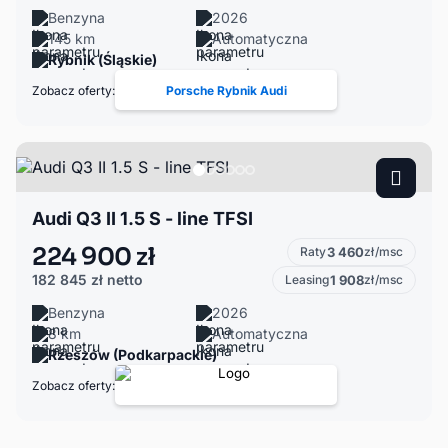
Benzyna
2026
145 km
Automatyczna
Rybnik (Śląskie)
Zobacz oferty:
Porsche Rybnik Audi
Audi Q3 II 1.5 S - line TFSI
224 900 zł
Raty
3 460
zł/msc
182 845 zł
netto
Leasing
1 908
zł/msc
Benzyna
2026
8 km
Automatyczna
Rzeszów (Podkarpackie)
Zobacz oferty: