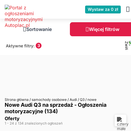
Wystaw za 0 zł
Sortowanie
Więcej filtrów
3
Aktywne filtry:
Strona główna
/
samochody osobowe
/
Audi
/
Q3
/
nowe
Nowe Audi Q3 na sprzedaż - Ogłoszenia
motoryzacyjne (134)
Oferty
1
- 24
z 134 znalezionych ogłoszeń