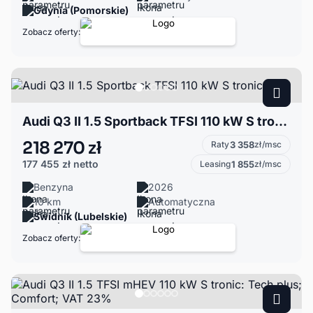
Gdynia (Pomorskie)
Zobacz oferty:
Audi Q3 II 1.5 Sportback TFSI 110 kW S tronic
218 270 zł
Raty
3 358
zł/msc
177 455 zł
netto
Leasing
1 855
zł/msc
Benzyna
2026
10 km
Automatyczna
Świdnik (Lubelskie)
Zobacz oferty: