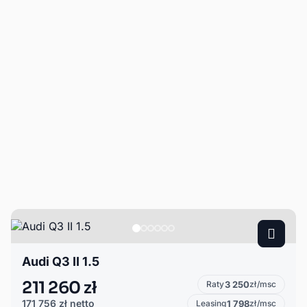
Audi Q3 II 1.5
211 260 zł
Raty
3 250
zł/msc
171 756 zł
netto
Leasing
1 798
zł/msc