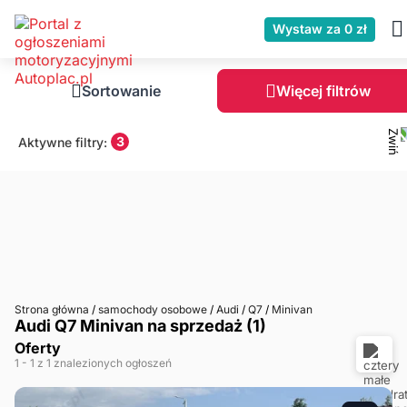
Wystaw za 0 zł
Sortowanie
Więcej filtrów
3
Aktywne filtry:
Strona główna
/
samochody osobowe
/
Audi
/
Q7
/
Minivan
Audi Q7 Minivan na sprzedaż (1)
Oferty
1
- 1
z 1 znalezionych ogłoszeń