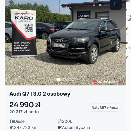
Audi Q7 I 3.0 2 osobowy
24 990 zł
Raty
387
zł/msc
20 317 zł
netto
Diesel
2006
347 723 km
Automatyczna