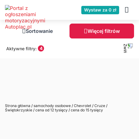
Wystaw za 0 zł
Sortowanie
Więcej filtrów
4
Aktywne filtry:
Strona główna
/
samochody osobowe
/
Chevrolet
/
Cruze
/
Świętokrzyskie
/
cena od 12 tysięcy
/
cena do 15 tysięcy