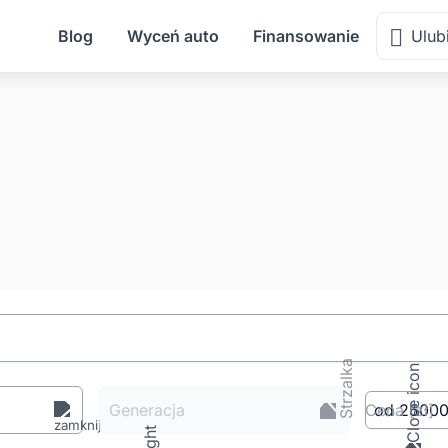
Blog
Wyceń auto
Finansowanie
Ulub
Generacja
Cena
[zł
]