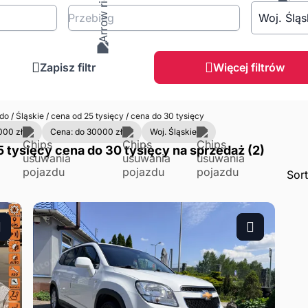
Przebieg
Woj. Śląs
Zapisz filtr
Więcej filtrów
ndo
/
Śląskie
/
cena od 25 tysięcy
/
cena do 30 tysięcy
000 zł
Cena: do 30000 zł
Woj. Śląskie
5 tysięcy cena do 30 tysięcy na sprzedaż (2)
Sor