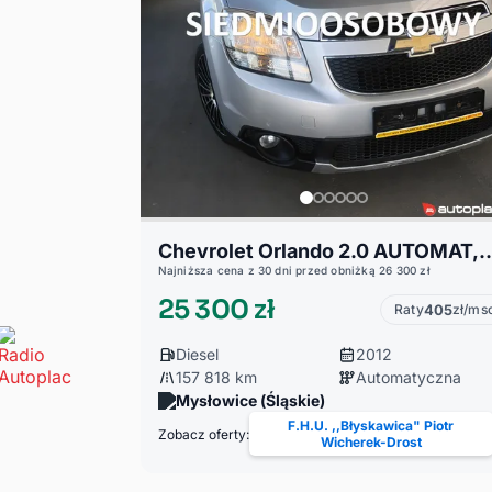
Chevrolet Orlando 2.0 AUTOMAT,SKÓRA,BOGATE WYPOSAŻENIE,SUPER 
Najniższa cena z 30 dni przed obniżką 26 300 zł
25 300 zł
Raty
405
zł/ms
Diesel
2012
157 818 km
Automatyczna
Mysłowice (Śląskie)
F.H.U. ,,Błyskawica" Piotr
Zobacz oferty:
Wicherek-Drost