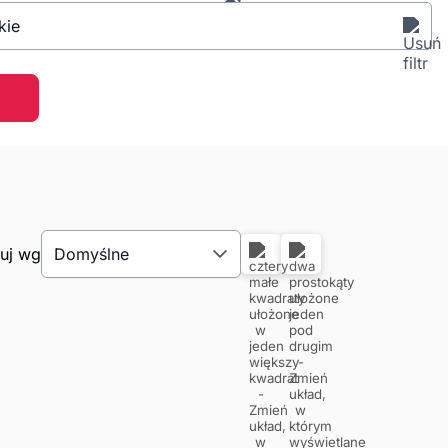
kie
tuj wg
Domyślne