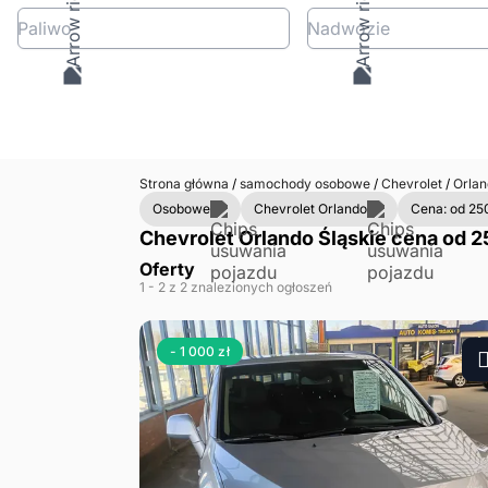
Paliwo
Nadwozie
Strona główna
/
samochody osobowe
/
Chevrolet
/
Orla
Osobowe
Chevrolet Orlando
Cena: od 25
Chevrolet Orlando Śląskie cena od 2
Oferty
1
- 2
z 2 znalezionych ogłoszeń
- 1 000 zł