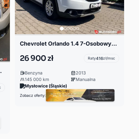
Chevrolet Orlando 1.4 7-Osobowy*6-Biegów*Klimatronik*Tempomat*Parktroniki*Alu
26 900 zł
Raty
416
zł/msc
STAN MECHANICZNY I WIZUALNY!
Benzyna
2013
145 000 km
Manualna
Mysłowice (Śląskie)
c
Zobacz oferty: