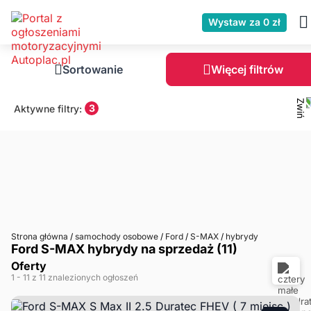
Wystaw za 0 zł
Sortowanie
Więcej filtrów
3
Aktywne filtry:
Strona główna
/
samochody osobowe
/
Ford
/
S-MAX
/
hybrydy
Ford S-MAX hybrydy na sprzedaż (11)
Oferty
1
- 11
z 11 znalezionych ogłoszeń