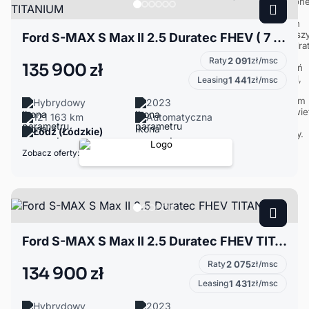
Ford S-MAX S Max II 2.5 Duratec FHEV ( 7 miejsc ) TITANIUM
Raty
2 091
zł/msc
135 900 zł
Leasing
1 441
zł/msc
Hybrydowy
2023
121 163 km
Automatyczna
Łódź (Łódzkie)
Zobacz oferty:
Ford S-MAX S Max II 2.5 Duratec FHEV TITANIUM
Raty
2 075
zł/msc
134 900 zł
Leasing
1 431
zł/msc
Hybrydowy
2023