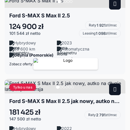
Ford S-MAX S Max II 2.5
124 900 zł
Raty
1 921
zł/msc
101 544 zł
netto
Leasing
1 098
zł/msc
Hybrydowy
2023
86 600 km
Automatyczna
Gdynia (Pomorskie)
Zobacz oferty:
Tylko u nas
Ford S-MAX S Max II 2.5 jak nowy, autko na długie lata, super wersja
181 425 zł
Raty
2 791
zł/msc
147 500 zł
netto
Hybrydowy
2022