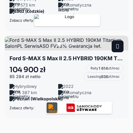
73 573 km
Automatyczna
Łódź (Łódzkie)
Zobacz oferty:
Ford S-MAX S Max II 2.5 HYBRID 190KM Titanium SalonPL SerwisASO FV23% Gwarancja Iwł.
104 900 zł
Raty
1 614
zł/msc
85 284 zł
netto
Leasing
936
zł/msc
Hybrydowy
2022
175 387 km
Automatyczna
Poznań (Wielkopolskie)
Zobacz oferty: