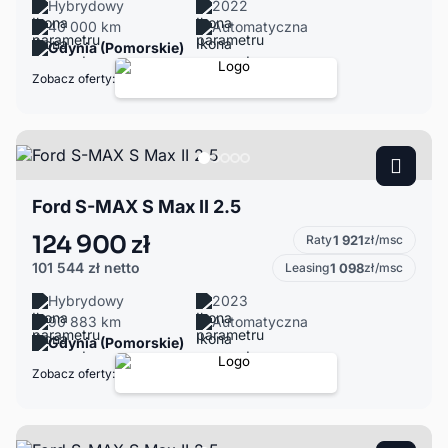
Hybrydowy
2022
40 000 km
Automatyczna
Gdynia (Pomorskie)
Zobacz oferty:
Ford S-MAX S Max II 2.5
124 900 zł
Raty
1 921
zł/msc
101 544 zł
netto
Leasing
1 098
zł/msc
Hybrydowy
2023
90 883 km
Automatyczna
Gdynia (Pomorskie)
Zobacz oferty: