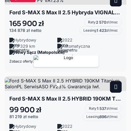
Ford S-MAX S Max II 2.5 Hybryda VIGNALE Bezszkodowa FV VAT23%
165 900 zł
Raty
2 570
zł/msc
134 878 zł
netto
Leasing
1 423
zł/msc
Hybrydowy
2022
70 329 km
Automatyczna
Nowy Sącz (Małopolskie)
Zobacz oferty:
Ford S-MAX S Max II 2.5 HYBRID 190KM Titanium SalonPL SerwisASO FV23% Gwarancja Iwł.
99 900 zł
Raty
1 537
zł/msc
81 219 zł
netto
Leasing
896
zł/msc
Hybrydowy
2022