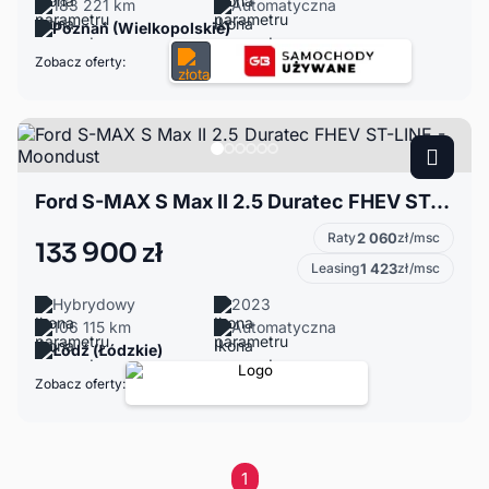
183 221 km
Automatyczna
Poznań (Wielkopolskie)
Zobacz oferty:
Ford S-MAX S Max II 2.5 Duratec FHEV ST-LINE - Moondust
Raty
2 060
zł/msc
133 900 zł
Leasing
1 423
zł/msc
Hybrydowy
2023
106 115 km
Automatyczna
Łódź (Łódzkie)
Zobacz oferty:
1