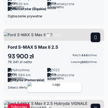
14 630 km
Automatyczna
Wancerzów (Śląskie)
Ogłoszenie prywatne
Ford S-MAX S Max II 2.5
93 900 zł
Raty
1 444
zł/msc
76 341 zł
netto
Leasing
845
zł/msc
Hybrydowy
2022
133 684 km
Automatyczna
Gdynia (Pomorskie)
Zobacz oferty:
Tylko u nas