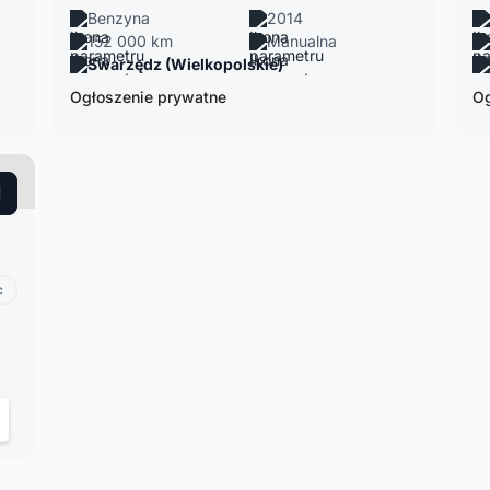
Benzyna
2014
152 000 km
Manualna
Swarzędz (Wielkopolskie)
Ogłoszenie prywatne
Og
c