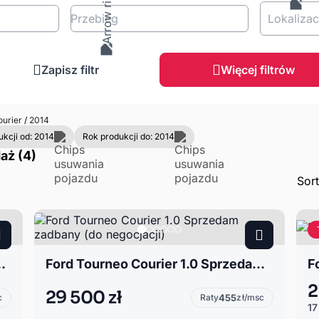
Przebieg
Lokalizac
Zapisz filtr
Więcej filtrów
ourier
/
2014
kcji od: 2014
Rok produkcji do: 2014
aż (4)
Sor
0 Turano 50tys km
Ford Tourneo Courier 1.0 Sprzedam zadbany (do negocjacji)
F
2
29 500 zł
c
Raty
455
zł/msc
17