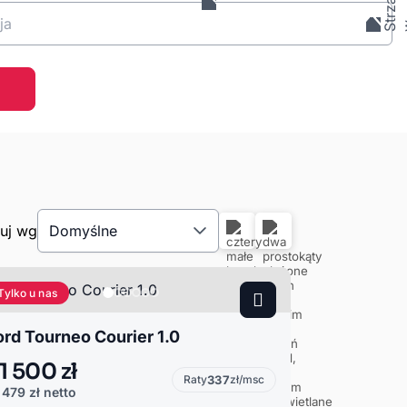
ja
tuj wg
Domyślne
Tylko u nas
ord Tourneo Courier 1.0
1 500 zł
Raty
337
zł/msc
 479 zł
netto