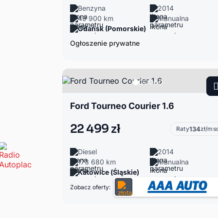
Benzyna
2014
49 900 km
Manualna
Gdańsk (Pomorskie)
Ogłoszenie prywatne
Ford Tourneo Courier 1.6
22 499 zł
Raty
134
zł/ms
Diesel
2014
173 680 km
Manualna
Katowice (Śląskie)
Zobacz oferty: