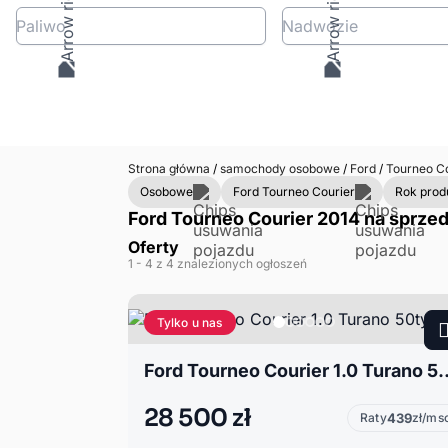
Paliwo
Nadwozie
Strona główna
/
samochody osobowe
/
Ford
/
Tourneo C
Osobowe
Ford Tourneo Courier
Rok produ
Ford Tourneo Courier 2014 na sprzed
Oferty
1
- 4
z 4 znalezionych ogłoszeń
Tylko u nas
Ford Tourneo Courier 1.
28 500 zł
Raty
439
zł/ms