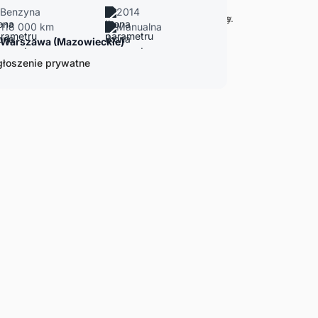
Benzyna
2014
118 000 km
Manualna
Warszawa (Mazowieckie)
łoszenie prywatne