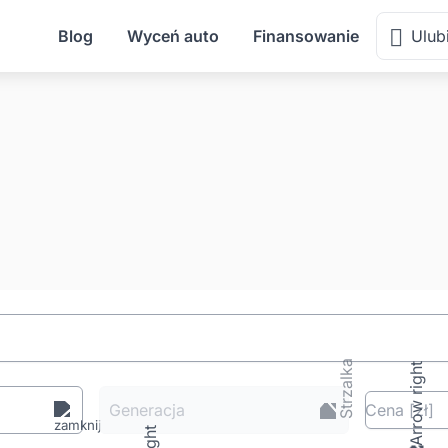
Blog
Wyceń auto
Finansowanie
Ulub
Generacja
Cena
[zł
]