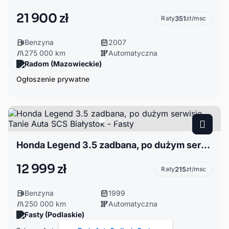
21 900 zł
Raty
351
zł/msc
Benzyna
2007
275 000 km
Automatyczna
Radom (Mazowieckie)
Ogłoszenie prywatne
Honda Legend 3.5 zadbana, po dużym serwisie Tanie Auta SCS Białystok - Fasty
12 999 zł
Raty
215
zł/msc
Benzyna
1999
250 000 km
Automatyczna
Fasty (Podlaskie)