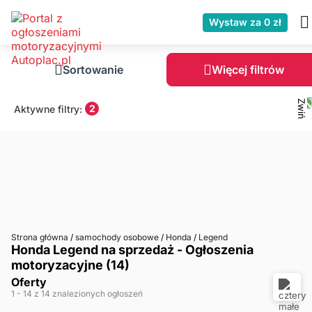
Wystaw za 0 zł
Sortowanie
Więcej filtrów
2
Aktywne filtry:
Strona główna
/
samochody osobowe
/
Honda
/
Legend
Honda Legend na sprzedaż - Ogłoszenia
motoryzacyjne (14)
Oferty
1
- 14
z 14 znalezionych ogłoszeń