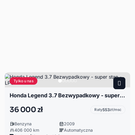
Tylko u nas
Honda Legend 3.7 Bezwypadkowy - super stan - LPG
36 000 zł
Raty
553
zł/msc
Benzyna
2009
406 000 km
Automatyczna