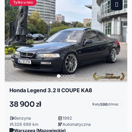
Tylko u nas
Honda Legend 3.2 II COUPE KA8
38 900 zł
Raty
598
zł/msc
Benzyna
1992
326 699 km
Automatyczna
Warszawa (Mazowieckie)