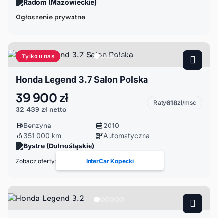
Radom (Mazowieckie)
Ogłoszenie prywatne
Tylko u nas
Honda Legend 3.7 Salon Polska
39 900 zł
Raty
618
zł/msc
32 439 zł
netto
Benzyna
2010
351 000 km
Automatyczna
Bystre (Dolnośląskie)
Zobacz oferty:
InterCar Kopecki