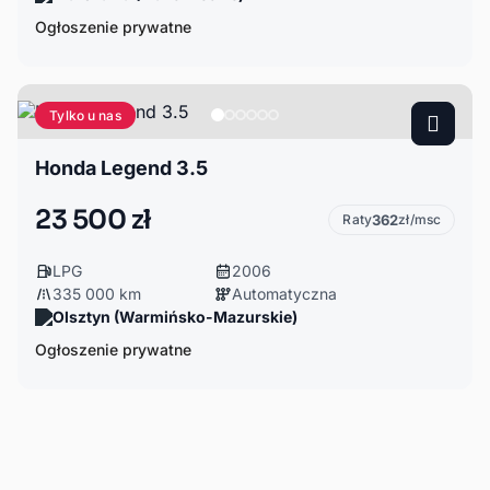
Ogłoszenie prywatne
Tylko u nas
Honda Legend 3.5
23 500 zł
Raty
362
zł/msc
LPG
2006
335 000 km
Automatyczna
Olsztyn (Warmińsko-Mazurskie)
Ogłoszenie prywatne