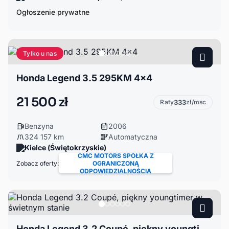
Ogłoszenie prywatne
Tylko u nas
Honda Legend 3.5 295KM 4x4
21 500 zł
Raty
333
zł/msc
Benzyna
2006
324 157 km
Automatyczna
Kielce (Świętokrzyskie)
CMC MOTORS SPÓŁKA Z
Zobacz oferty:
OGRANICZONĄ
ODPOWIEDZIALNOŚCIĄ
Honda Legend 3.2 Coupé, piękny youngtimer w świetnym stanie