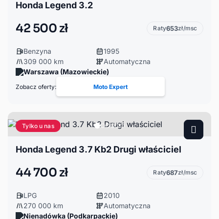
Honda Legend 3.2
42 500 zł
Raty
653
zł/msc
Benzyna
1995
309 000 km
Automatyczna
Warszawa (Mazowieckie)
Zobacz oferty:
Moto Expert
Tylko u nas
Honda Legend 3.7 Kb2 Drugi właściciel
44 700 zł
Raty
687
zł/msc
LPG
2010
270 000 km
Automatyczna
Nienadówka (Podkarpackie)