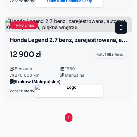
Zobacz oferty:
Tanie Auta Podlasie Fasty
Tylko u nas
Honda Legend 2.7 benz, zarejestrowana, automat, 100% sprawna, piękne wnętrze!
12 900 zł
Raty
199
zł/msc
Benzyna
1989
270 000 km
Manualna
Kraków (Małopolskie)
Zobacz oferty:
1