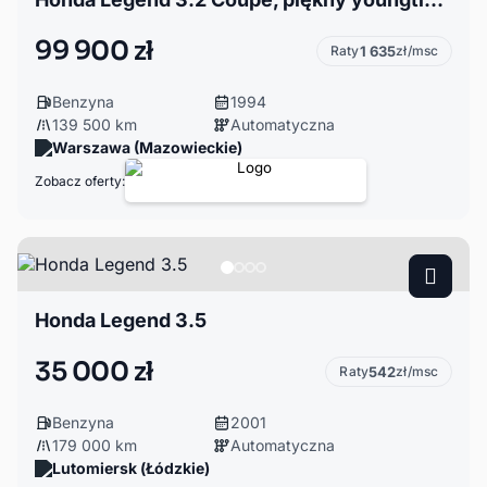
99 900 zł
Raty
1 635
zł/msc
Benzyna
1994
139 500 km
Automatyczna
Warszawa (Mazowieckie)
Zobacz oferty:
Honda Legend 3.5
35 000 zł
Raty
542
zł/msc
Benzyna
2001
179 000 km
Automatyczna
Lutomiersk (Łódzkie)