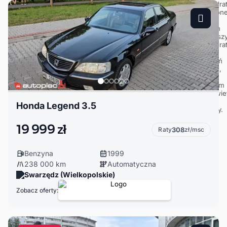
Honda Legend 3.5
19 999 zł
Raty
308
zł/msc
Benzyna
1999
238 000 km
Automatyczna
Swarzędz (Wielkopolskie)
Zobacz oferty: