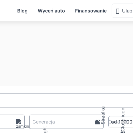
Blog
Wyceń auto
Finansowanie
Ulub
Generacja
Cena
[zł
]