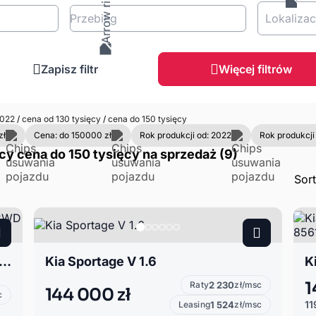
Przebieg
Lokalizac
Zapisz filtr
Więcej filtrów
022
/
cena od 130 tysięcy
/
cena do 150 tysięcy
zł
Cena: do 150000 zł
Rok produkcji od: 2022
Rok produkcji
cy cena do 150 tysięcy na sprzedaż (9)
Sor
tage V 1.6 T-GDI HEV GT Line 2WD 230KM automat hybryda
Kia Sportage V 1.6
1
Raty
2 230
zł/msc
144 000 zł
c
11
Leasing
1 524
zł/msc