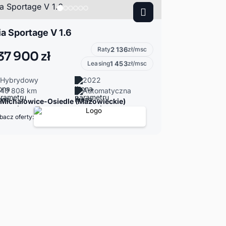
ia Sportage V 1.6
Raty
2 136
zł/msc
37 900 zł
Leasing
1 453
zł/msc
Hybrydowy
2022
40 808 km
Automatyczna
Michałowice-Osiedle (Mazowieckie)
bacz oferty: