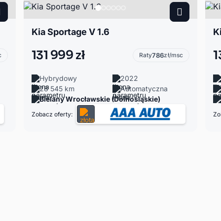
Kia Sportage V 1.6
K
131 999 zł
1
c
Raty
786
zł/msc
Hybrydowy
2022
28 545 km
Automatyczna
Bielany Wrocławskie (Dolnośląskie)
Zobacz oferty:
Zo