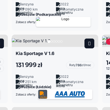
Benzyna
2022
43 090 km
Automatyczna
Rzeszów (Podkarpackie)
Zobacz oferty:
Zo
Kia Sportage V 1.6
1
c
131 999 zł
Raty
786
zł/msc
12
c
Benzyna
2022
44 251 km
Automatyczna
Drużbice (Łódzkie)
Zobacz oferty:
Zo