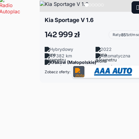
Kia Sportage V 1.6
142 999 zł
Raty
851
zł/ms
Hybrydowy
2022
45 382 km
Automatyczna
Kraków (Małopolskie)
Zobacz oferty: