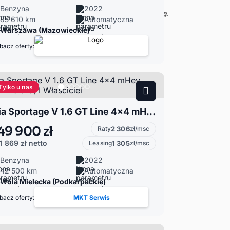
Benzyna
2022
85 610 km
Automatyczna
Warszawa (Mazowieckie)
bacz oferty:
Tylko u nas
Kia Sportage V 1.6 GT Line 4x4 mHev, Salon Polska, I Właściciel
49 900 zł
Raty
2 306
zł/msc
1 869 zł
netto
Leasing
1 305
zł/msc
Benzyna
2022
42 500 km
Automatyczna
Wola Mielecka (Podkarpackie)
bacz oferty:
MKT Serwis