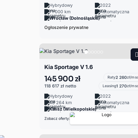
Hybrydowy
2022
71 000 km
Automatyczna
Wrocław (Dolnośląskie)
Ogłoszenie prywatne
Kia Sportage V 1.6
145 900 zł
Raty
2 260
zł/ms
118 617 zł
netto
Leasing
1 270
zł/ms
Hybrydowy
2022
48 264 km
Automatyczna
Kalisz (Wielkopolskie)
Zobacz oferty: