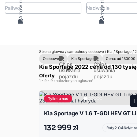
Paliwo
Nadwozie
Strona główna
/
samochody osobowe
/
Kia
/
Sportage
/
2
Osobowe
Kia Sportage
Cena: od 130000 
Kia Sportage 2022 cena od 130 tysię
Oferty
1
- 9
z 9 znalezionych ogłoszeń
Tylko u nas
Kia Spor
132 999 zł
Raty
2 046
zł/ms