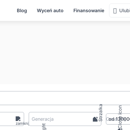
Blog
Wyceń auto
Finansowanie
Ulub
Generacja
Cena
[zł
]