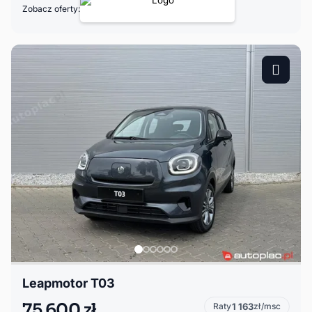
Zobacz oferty:
Leapmotor T03
75 600 zł
Raty
1 163
zł/msc