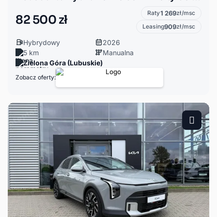
Raty
1 269
zł/msc
82 500 zł
Leasing
909
zł/msc
Hybrydowy
2026
5 km
Manualna
Zielona Góra (Lubuskie)
Zobacz oferty: