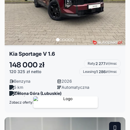
Kia Sportage V 1.6
148 000 zł
Raty
2 277
zł/msc
120 325 zł
netto
Leasing
1 286
zł/msc
Benzyna
2026
5 km
Automatyczna
Zielona Góra (Lubuskie)
Zobacz oferty: