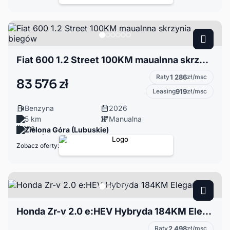
Fiat 600 1.2 Street 100KM maualnna skrzynia biegów
Raty
1 286
zł/msc
83 576 zł
Leasing
919
zł/msc
Benzyna
2026
5 km
Manualna
Zielona Góra (Lubuskie)
Zobacz oferty:
Honda Zr-v 2.0 e:HEV Hybryda 184KM Elegance
Raty
2 498
zł/msc