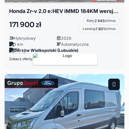
Honda Zr-v 2.0 e:HEV iMMD 184KM wersja Sport
Raty
2 645
zł/msc
171 900 zł
Leasing
1 801
zł/msc
Hybrydowy
2026
5 km
Automatyczna
Gorzów Wielkopolski (Lubuskie)
Zobacz oferty: