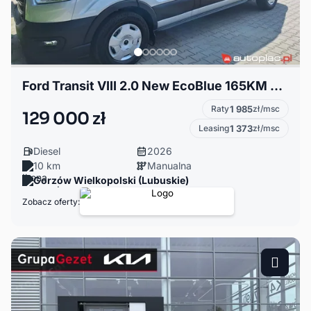
Ford Transit VIII 2.0 New EcoBlue 165KM M6 FWD Trend brygadow
Raty
1 985
zł/msc
129 000 zł
Leasing
1 373
zł/msc
Diesel
2026
10 km
Manualna
Gorzów Wielkopolski (Lubuskie)
Zobacz oferty: