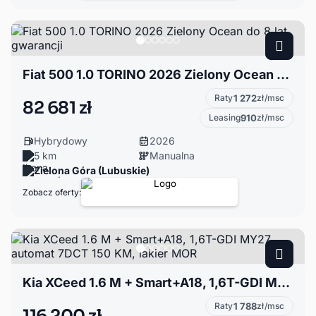
Fiat 500 1.0 TORINO 2026 Zielony Ocean do 8 lat gwarancji
Raty
1 272
zł/msc
82 681 zł
Leasing
910
zł/msc
Hybrydowy
2026
5 km
Manualna
Zielona Góra (Lubuskie)
Zobacz oferty:
Kia XCeed 1.6 M + Smart+A18, 1,6T-GDI MY27 automat 7DCT 150 KM, lakier MOR
Raty
1 788
zł/msc