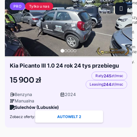
Tylko u nas
PRO
Kia Picanto III 1.0 24 rok 24 tys przebiegu
Raty
245
zł/msc
15 900 zł
Leasing
244
zł/msc
Benzyna
2024
Manualna
Sulechów (Lubuskie)
Zobacz oferty:
AUTOWELT 2