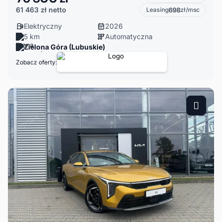
61 463 zł
netto
Leasing
698
zł/msc
Elektryczny
2026
5 km
Automatyczna
Zielona Góra (Lubuskie)
Zobacz oferty: