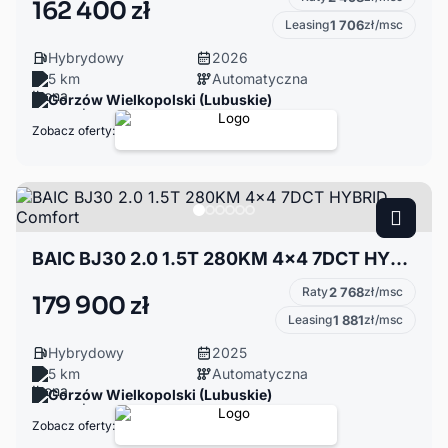
162 400 zł
Leasing
1 706
zł/msc
Hybrydowy
2026
5 km
Automatyczna
Gorzów Wielkopolski (Lubuskie)
Zobacz oferty:
BAIC BJ30 2.0 1.5T 280KM 4x4 7DCT HYBRID Comfort
Raty
2 768
zł/msc
179 900 zł
Leasing
1 881
zł/msc
Hybrydowy
2025
5 km
Automatyczna
Gorzów Wielkopolski (Lubuskie)
Zobacz oferty: