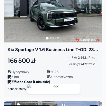
Kia Sportage V 1.6 Business Line T-GDI 239KM Hybryda 6AT FWD, lakier EXP
Raty
2 562
zł/msc
166 500 zł
Leasing
1 747
zł/msc
Hybrydowy
2026
5 km
Automatyczna
Zielona Góra (Lubuskie)
Zobacz oferty: