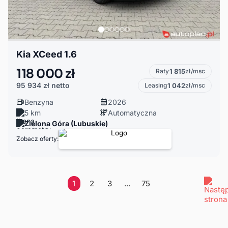
Kia XCeed 1.6
118 000 zł
Raty
1 815
zł/msc
95 934 zł
netto
Leasing
1 042
zł/msc
Benzyna
2026
5 km
Automatyczna
Zielona Góra (Lubuskie)
Zobacz oferty:
1
2
3
...
75