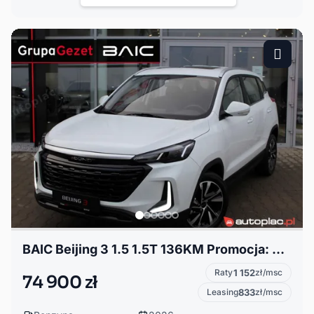
BAIC Beijing 3 1.5 1.5T 136KM Promocja: OC/AC za 1 PLN
Raty
1 152
zł/msc
74 900 zł
Leasing
833
zł/msc