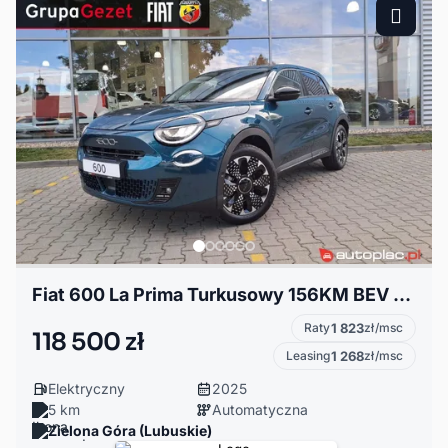
Fiat 600 La Prima Turkusowy 156KM BEV wyprzedaż wakacje BEV
Raty
1 823
zł/msc
118 500 zł
Leasing
1 268
zł/msc
Elektryczny
2025
5 km
Automatyczna
Zielona Góra (Lubuskie)