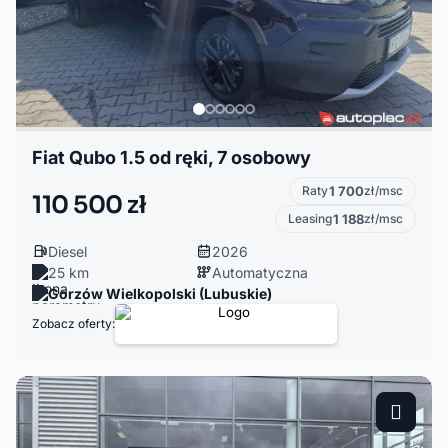
Fiat Qubo 1.5 od ręki, 7 osobowy
Raty
1 700
zł/msc
110 500 zł
Leasing
1 188
zł/msc
Diesel
2026
25 km
Automatyczna
Gorzów Wielkopolski (Lubuskie)
Zobacz oferty: