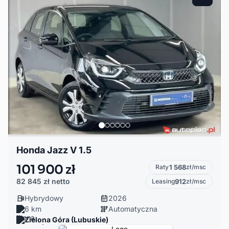
Honda Jazz V 1.5
101 900 zł
Raty
1 568
zł/msc
82 845 zł
netto
Leasing
912
zł/msc
Hybrydowy
2026
6 km
Automatyczna
Zielona Góra (Lubuskie)