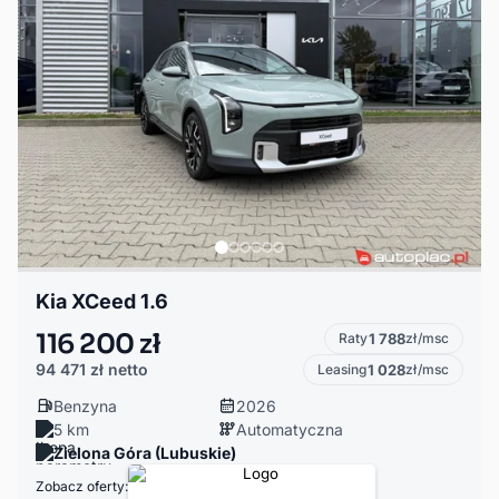
Kia XCeed 1.6
116 200 zł
Raty
1 788
zł/msc
94 471 zł
netto
Leasing
1 028
zł/msc
Benzyna
2026
5 km
Automatyczna
Zielona Góra (Lubuskie)
Zobacz oferty: