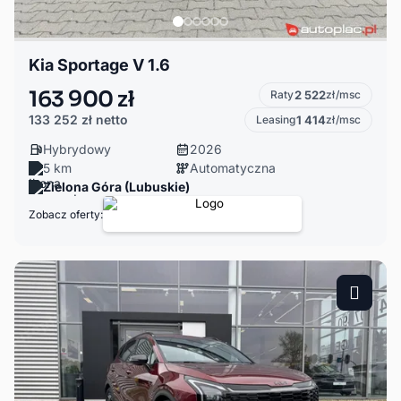
Kia Sportage V 1.6
163 900 zł
Raty
2 522
zł/msc
133 252 zł
netto
Leasing
1 414
zł/msc
Hybrydowy
2026
5 km
Automatyczna
Zielona Góra (Lubuskie)
Zobacz oferty: