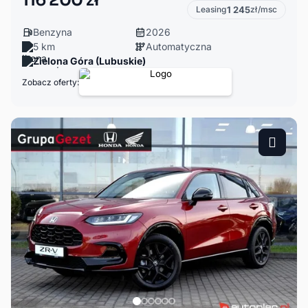
116 200 zł
Leasing
1 245
zł/msc
Benzyna
2026
5 km
Automatyczna
Zielona Góra (Lubuskie)
Zobacz oferty: