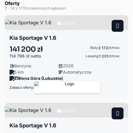
Oferty
2
- 24
z 1778 znalezionych ogłoszeń
Kia Sportage V 1.6
141 200 zł
Raty
2 172
zł/msc
114 796 zł
netto
Leasing
1 231
zł/msc
Benzyna
2026
5 km
Automatyczna
Zielona Góra (Lubuskie)
Zobacz oferty:
Kia Sportage V 1.6