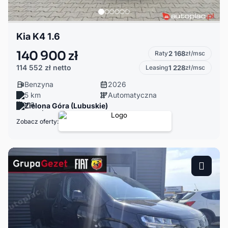
Kia K4 1.6
140 900 zł
Raty
2 168
zł/msc
114 552 zł
netto
Leasing
1 228
zł/msc
Benzyna
2026
5 km
Automatyczna
Zielona Góra (Lubuskie)
Zobacz oferty: