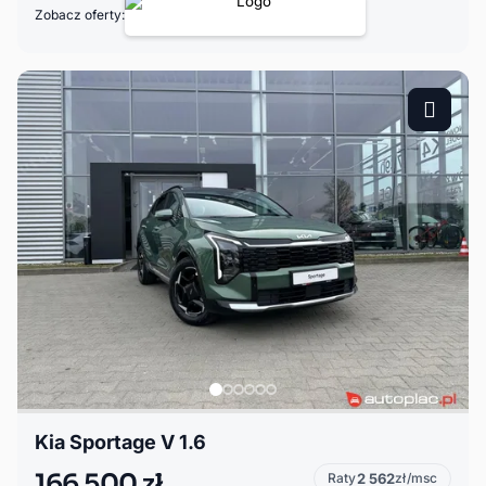
Zobacz oferty:
Kia Sportage V 1.6
166 500 zł
Raty
2 562
zł/msc