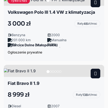
Tylko u nas
Volkswagen Polo III 1.4 VW z klimatyzacja
3 000 zł
Raty
46
zł/msc
Benzyna
2000
201 000 km
Manualna
Barcice Dolne (Małopolskie)
Ogłoszenie prywatne
Fiat Bravo II 1.9
8 999 zł
Raty
138
zł/msc
Diesel
2007