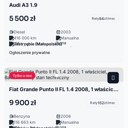
Audi A3 1.9
5 500 zł
Raty
84
zł/msc
Diesel
2003
416 000 km
Manualna
Jastrzębie (Małopolskie)
Ogłoszenie prywatne
Tylko u nas
Fiat Grande Punto II FL 1.4 2008, 1 właściciel, Bardzo dobry stan techniczny
9 900 zł
Raty
152
zł/msc
Benzyna
2008
116 663 km
Manualna