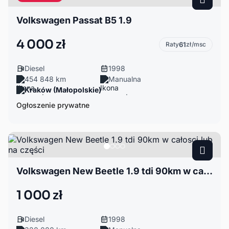
Volkswagen Passat B5 1.9
4 000 zł
Raty
61
zł/msc
Diesel
1998
454 848 km
Manualna
Kraków (Małopolskie)
Ogłoszenie prywatne
Volkswagen New Beetle 1.9 tdi 90km w całosci lub na części
1 000 zł
Diesel
1998