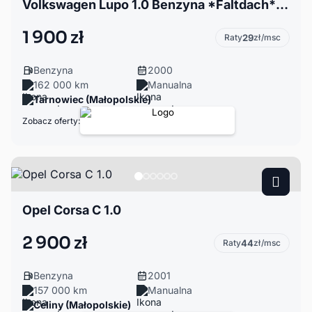
Volkswagen Lupo 1.0 Benzyna *Faltdach* - Sprzedaż Zamiana Rozliczenie
1 900 zł
Raty
29
zł/msc
Benzyna
2000
162 000 km
Manualna
Tarnowiec (Małopolskie)
Zobacz oferty:
Opel Corsa C 1.0
2 900 zł
Raty
44
zł/msc
Benzyna
2001
157 000 km
Manualna
Celiny (Małopolskie)