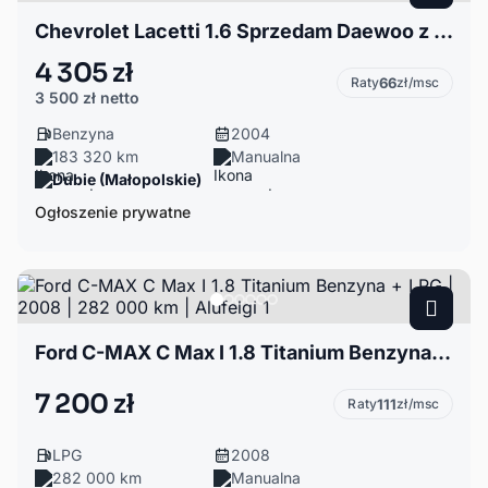
Chevrolet Lacetti 1.6 Sprzedam Daewoo z 2004
4 305 zł
Raty
66
zł/msc
3 500 zł
netto
Benzyna
2004
183 320 km
Manualna
Dubie (Małopolskie)
Ogłoszenie prywatne
Ford C-MAX C Max I 1.8 Titanium Benzyna + LPG | 2008 | 282 000 km | Alufelgi 1
7 200 zł
Raty
111
zł/msc
LPG
2008
282 000 km
Manualna