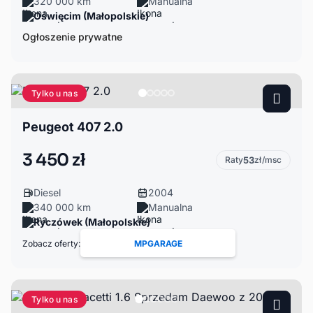
320 000 km
Manualna
Oświęcim (Małopolskie)
Ogłoszenie prywatne
Tylko u nas
Peugeot 407 2.0
3 450 zł
Raty
53
zł/msc
Diesel
2004
340 000 km
Manualna
Ryczówek (Małopolskie)
Zobacz oferty:
MPGARAGE
Tylko u nas