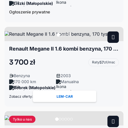
Liszki (Małopolskie)
Ogłoszenie prywatne
Renault Megane II 1.6 kombi benzyna, 170 tys. km
3 700 zł
Raty
57
zł/msc
Benzyna
2003
170 000 km
Manualna
Bobrek (Małopolskie)
Zobacz oferty:
LEM-CAR
Tylko u nas