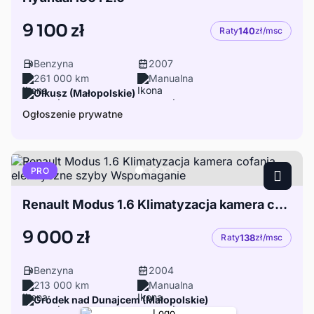
9 100 zł
Raty
140
zł/msc
Benzyna
2007
261 000 km
Manualna
Olkusz (Małopolskie)
Ogłoszenie prywatne
PRO
Renault Modus 1.6 Klimatyzacja kamera cofania elektryczne szyby Wspomaganie
9 000 zł
Raty
138
zł/msc
Benzyna
2004
213 000 km
Manualna
Gródek nad Dunajcem (Małopolskie)