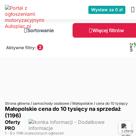
Wystaw za 0 zł
Sortowanie
Więcej filtrów
2
Aktywne filtry:
Strona główna
/
samochody osobowe
/
Małopolskie
/
cena do 10 tysięcy
Małopolskie cena do 10 tysięcy na sprzedaż
(1196)
Oferty
PRO
1
- 8
z 1196 znalezionych ogłoszeń