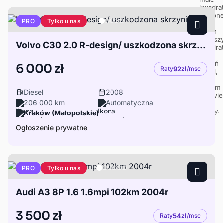
Tylko u nas
PRO
Volvo C30 2.0 R-design/ uszkodzona skrzynia
6 000 zł
Raty
92
zł/msc
Diesel
2008
206 000 km
Automatyczna
Kraków (Małopolskie)
Ogłoszenie prywatne
Tylko u nas
PRO
Audi A3 8P 1.6 1.6mpi 102km 2004r
3 500 zł
Raty
54
zł/msc