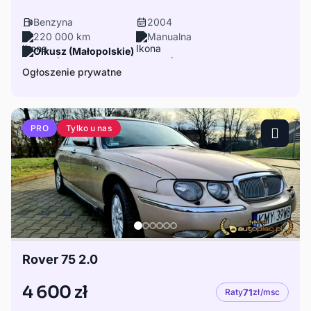
Benzyna
2004
220 000 km
Manualna
Olkusz (Małopolskie)
Ogłoszenie prywatne
Tylko u nas
PRO
Rover 75 2.0
4 600 zł
Raty
71
zł/msc