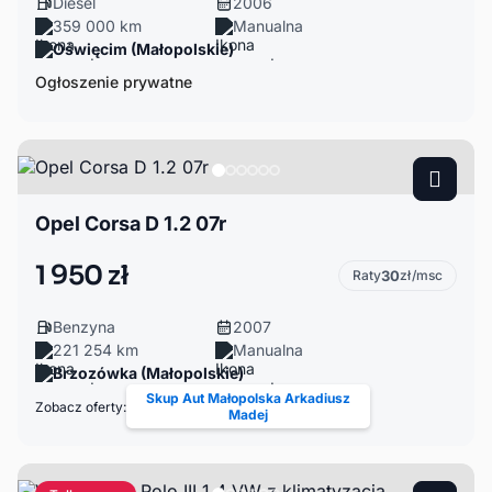
Diesel
2006
359 000 km
Manualna
Oświęcim (Małopolskie)
Ogłoszenie prywatne
Opel Corsa D 1.2 07r
1 950 zł
Raty
30
zł/msc
Benzyna
2007
221 254 km
Manualna
Brzozówka (Małopolskie)
Skup Aut Małopolska Arkadiusz
Zobacz oferty:
Madej