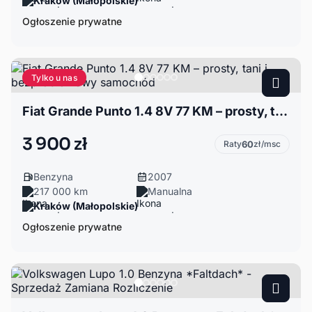
Kraków (Małopolskie)
Ogłoszenie prywatne
Tylko u nas
Fiat Grande Punto 1.4 8V 77 KM – prosty, tani i bezproblemowy samochód
3 900 zł
Raty
60
zł/msc
Benzyna
2007
217 000 km
Manualna
Kraków (Małopolskie)
Ogłoszenie prywatne