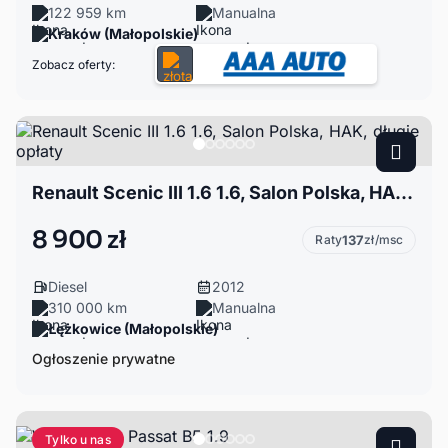
122 959 km
Manualna
Kraków (Małopolskie)
Zobacz oferty:
Renault Scenic III 1.6 1.6, Salon Polska, HAK, długie opłaty
8 900 zł
Raty
137
zł/msc
Diesel
2012
310 000 km
Manualna
Łężkowice (Małopolskie)
Ogłoszenie prywatne
Tylko u nas