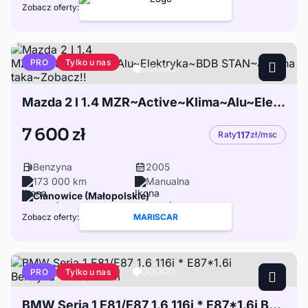
Zobacz oferty:
Tylko u nas
PRO
Mazda 2 I 1.4 MZR~Active~Klima~Alu~Elektryka~BDB STAN~Jedyna taka~Zobacz!!
7 600 zł
Raty
117
zł/msc
Benzyna
2005
173 000 km
Manualna
Cianowice (Małopolskie)
Zobacz oferty:
MARISCAR
Tylko u nas
PRO
BMW Seria 1 E81/E87 1.6 116i * E87*1.6i Benzyna*116PS*Klim