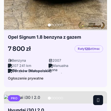
Opel Signum 1.8 benzyna z gazem
7 800 zł
Raty
120
zł/msc
Benzyna
2007
207 241 km
Manualna
Gorzków (Małopolskie)
Ogłoszenie prywatne
PRO
Hyundai i30 I 2.0