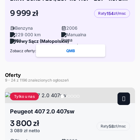
9 999 zł
Raty
154
zł/msc
Benzyna
2006
229 000 km
Manualna
Nowy Sącz (Małopolskie)
Zobacz oferty:
QMB
Oferty
9
- 24
z 1196 znalezionych ogłoszeń
Tylko u nas
Peugeot 407 2.0 407sw
3 800 zł
Raty
58
zł/msc
3 089 zł
netto