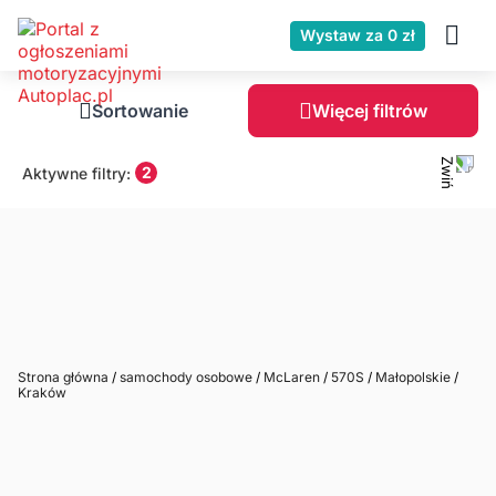
Wystaw za 0 zł
Sortowanie
Więcej filtrów
2
Aktywne filtry:
Strona główna
/
samochody osobowe
/
McLaren
/
570S
/
Małopolskie
/
Kraków