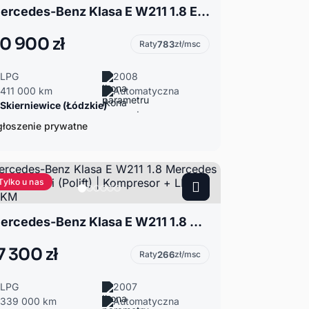
Mercedes-Benz Klasa E W211 1.8 E200 2008r. Kompressor AVANTGARDE polift + szyber + LPG
0 900 zł
Raty
783
zł/msc
LPG
2008
411 000 km
Automatyczna
Skierniewice (Łódzkie)
łoszenie prywatne
Tylko u nas
Mercedes-Benz Klasa E W211 1.8 Mercedes E-Klasa Kombi (Polift) | Kompresor + LPG | 184 KM
7 300 zł
Raty
266
zł/msc
LPG
2007
339 000 km
Automatyczna