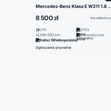
Mercedes-Benz Klasa E W211 1.8 Mercedes 2
8 500 zł
Raty
131
zł/ms
LPG
2003
396 000 km
Automatyczna
Kalisz (Wielkopolskie)
Ogłoszenie prywatne