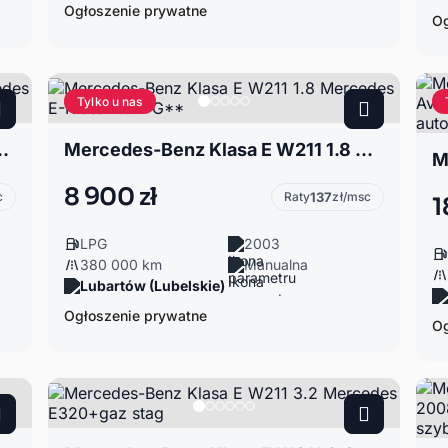
Ogłoszenie prywatne
Og
Tylko u nas
211 3.2 Mercedes E320
Mercedes-Benz Klasa E W211 1.8 Mercedes E-Klasa 1.8LPG**
8 900 zł
c
Raty
137
zł/msc
1
LPG
2003
380 000 km
Manualna
Lubartów (Lubelskie)
Ogłoszenie prywatne
Og