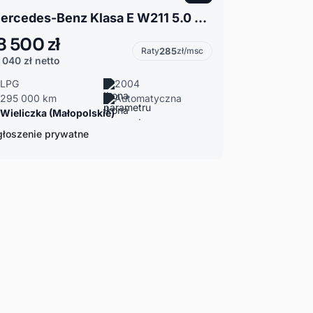
Mercedes-Benz Klasa E W211 5.0 Mercedes E500 4Matic LPG sprzedam/zamienię
8 500 zł
Raty
285
zł/msc
 040 zł
netto
LPG
2004
295 000 km
Automatyczna
Wieliczka (Małopolskie)
łoszenie prywatne