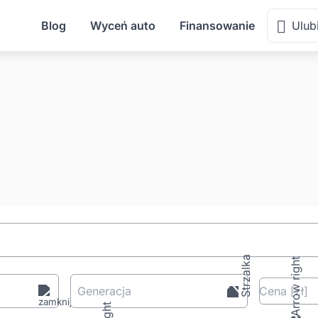
Blog
Wyceń auto
Finansowanie
Ulub
Generacja
Cena
[zł
]