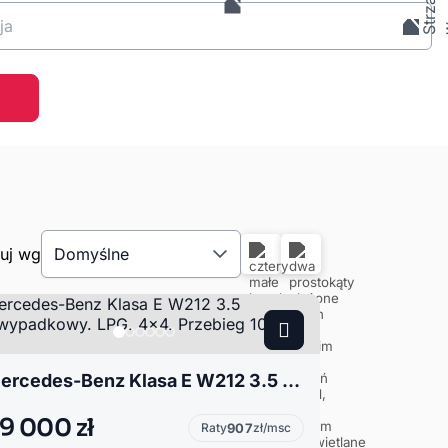
ja
tuj wg
Domyślne
Mercedes-Benz Klasa E W212 3.5 Bezwypadkowy. LPG. 4x4. Przebieg 100%. Hak
9 000 zł
Raty
907
zł/msc