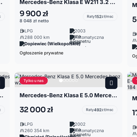
 E500 4matic avangarde
Mercedes-Benz Klasa E W211 3.2 Mercedes E320+gaz stag
9 900 zł
c
Raty
152
zł/msc
5
8 048 zł
netto
LPG
2003
288 000 km
Automatyczna
Dopiewiec (Wielkopolskie)
Ogłoszenie prywatne
Og
Tylko u nas
E W212 5.5 Mercedes e550 AMG
Mercedes-Benz Klasa E 5.0 Mercedes benz w211 e500
32 000 zł
c
Raty
492
zł/msc
1
LPG
2002
260 354 km
Automatyczna
Chmieleń (Dolnośląskie)