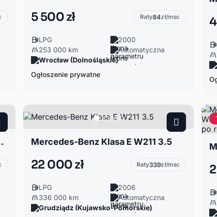
5 500 zł
c
Raty
84
zł/msc
4
LPG
2000
253 000 km
Automatyczna
Wrocław (Dolnośląskie)
Ogłoszenie prywatne
Og
W211 2.6 Okazja!
Mercedes-Benz Klasa E W211 3.5
22 000 zł
c
Raty
339
zł/msc
2
LPG
2006
336 000 km
Automatyczna
Grudziądz (Kujawsko-Pomorskie)