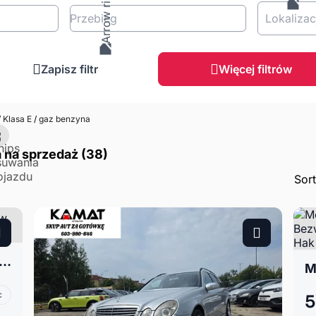
Przebieg
Lokalizac
Zapisz filtr
Więcej filtrów
/
Klasa E
/
gaz benzyna
 na sprzedaż (38)
Sor
des-Benz Klasa E W211 1.8 E200 w GAZIE
c
5