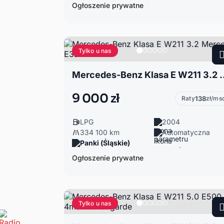
Ogłoszenie prywatne
Tylko u nas
Mercedes-Benz Klasa E W
9 000 zł
Raty
138
zł/ms
LPG
2004
334 100 km
Automatyczna
Panki (Śląskie)
Ogłoszenie prywatne
Tylko u nas