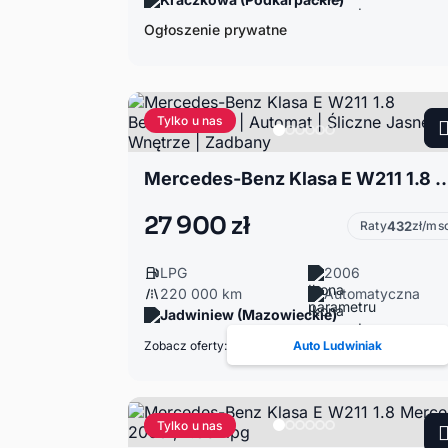
Ogłoszenie prywatne
Tylko u nas
Mercedes-Benz Klasa E W211 1.8 Benzyna+LPG | Automat | Śliczne J
27 900 zł
Raty
432
zł/ms
LPG
2006
220 000 km
Automatyczna
Jadwiniew (Mazowieckie)
Zobacz oferty:
Auto Ludwiniak
Tylko u nas