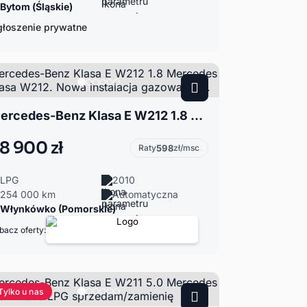
Bytom (Śląskie)
łoszenie prywatne
Mercedes-Benz Klasa E W212 1.8 Mercedes E-klasa W212. Nowa instalacja gazowa LPG.
8 900 zł
Raty
598
zł/msc
LPG
2010
254 000 km
Automatyczna
Włynkówko (Pomorskie)
bacz oferty:
Tylko u nas