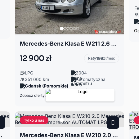
Og
Mercedes-Benz Klasa E W211 2.6 Mercedes- Benz E240 Benzyna+ LPG Automat Zamiana
12 900 zł
Raty
199
zł/msc
LPG
2004
351 000 km
Automatyczna
Gdańsk (Pomorskie)
Zobacz oferty:
Tylko u nas
cedes E200 kompresor +LPG
Mercedes-Benz Klasa E W210 2.0 Mercedes Benz E200 Kompressor AUTOMAT LPG HAK