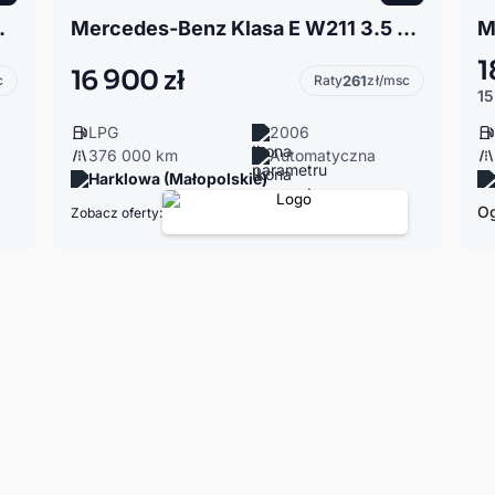
003r, 1.8b+lpg
Mercedes-Benz Klasa E W211 3.5 273KM*LPG*4Matic*Airmatic*Distronic*
1
16 900 zł
c
Raty
261
zł/msc
15
LPG
2006
376 000 km
Automatyczna
Harklowa (Małopolskie)
Og
Zobacz oferty: