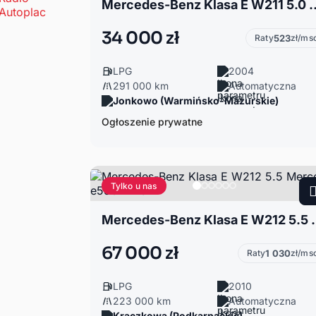
Mercedes-Benz Klasa E W211 5.0
34 000 zł
Raty
523
zł/ms
LPG
2004
291 000 km
Automatyczna
Jonkowo (Warmińsko-Mazurskie)
Ogłoszenie prywatne
Tylko u nas
Mercedes-Benz Klasa 
67 000 zł
Raty
1 030
zł/ms
LPG
2010
223 000 km
Automatyczna
Kraczkowa (Podkarpackie)