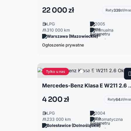
22 000 zł
Raty
339
zł/ms
LPG
2005
310 000 km
Manualna
Warszawa (Mazowieckie)
Ogłoszenie prywatne
Tylko u nas
Mercedes-Benz Klasa E 
4 200 zł
Raty
64
zł/ms
LPG
2004
233 000 km
Automatyczna
Bolesławice (Dolnośląskie)