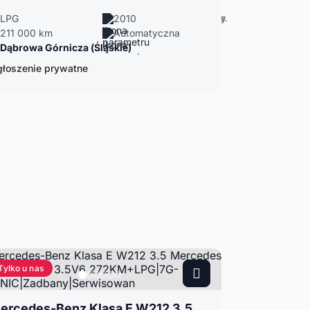
LPG
2010
211 000 km
Automatyczna
Dąbrowa Górnicza (Śląskie)
łoszenie prywatne
Tylko u nas
Mercedes-Benz Klasa E W212 3.5 Mercedes E350 4MATIC 3.5V6 272KM+LPG|7G-TRONIC|Zadbany|Serwisowan