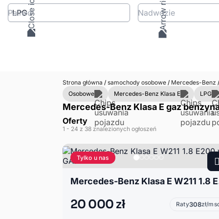
Paliwo
Nadwozie
Strona główna
/
samochody osobowe
/
Mercedes-Benz
Osobowe
Mercedes-Benz Klasa E
LPG
Mercedes-Benz Klasa E gaz benzyna
Oferty
1
- 24
z 38 znalezionych ogłoszeń
Tylko u nas
Merce
20 000 zł
Raty
308
zł/ms