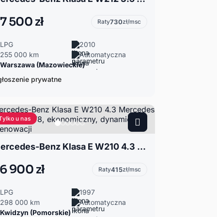
7 500 zł
Raty
730
zł/msc
LPG
2010
255 000 km
Automatyczna
Warszawa (Mazowieckie)
łoszenie prywatne
Tylko u nas
Mercedes-Benz Klasa E W210 4.3 Mercedes W210, E430 V8, ekonomiczny, dynamiczny, po renowacji
6 900 zł
Raty
415
zł/msc
LPG
1997
298 000 km
Automatyczna
Kwidzyn (Pomorskie)