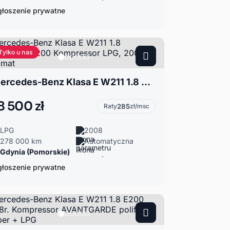
łoszenie prywatne
Tylko u nas
Mercedes-Benz Klasa E W211 1.8 Avantgarde E200 Kompressor LPG, 2008 r., automat
8 500 zł
Raty
285
zł/msc
LPG
2008
278 000 km
Automatyczna
Gdynia (Pomorskie)
łoszenie prywatne