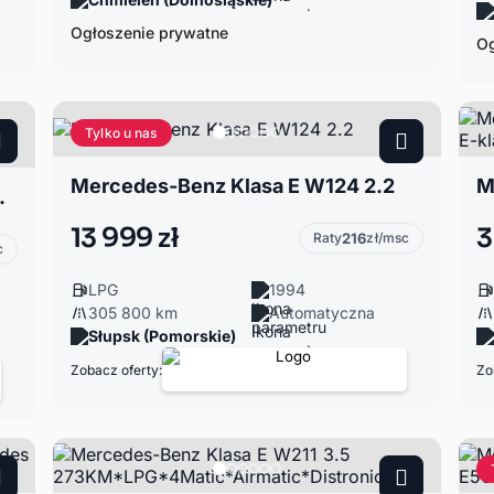
Ogłoszenie prywatne
Og
Tylko u nas
Mercedes-Benz Klasa E W124 2.2
asne Wnętrze | Zadbany
13 999 zł
3
Raty
216
zł/msc
c
LPG
1994
305 800 km
Automatyczna
Słupsk (Pomorskie)
Zobacz oferty:
Zo