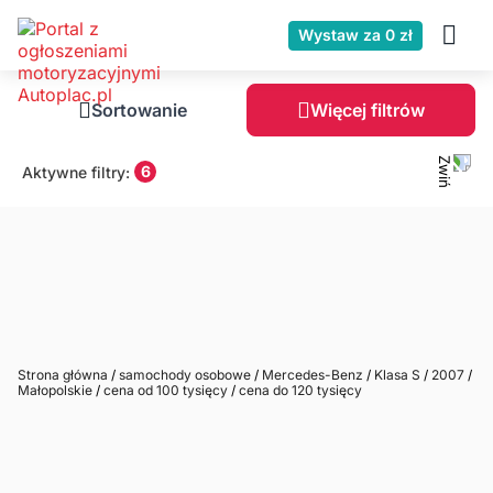
Wystaw za 0 zł
Sortowanie
Więcej filtrów
6
Aktywne filtry:
Strona główna
/
samochody osobowe
/
Mercedes-Benz
/
Klasa S
/
2007
/
Małopolskie
/
cena od 100 tysięcy
/
cena do 120 tysięcy