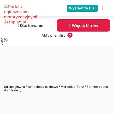
Wystaw za 0 zł
Sortowanie
Więcej filtrów
3
Aktywne filtry:
Strona główna
/
samochody osobowe
/
Mercedes-Benz
/
Sprinter
/
cena
do 5 tysięcy