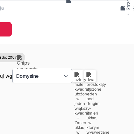
ja
i do: 2007
tuj wg
Domyślne