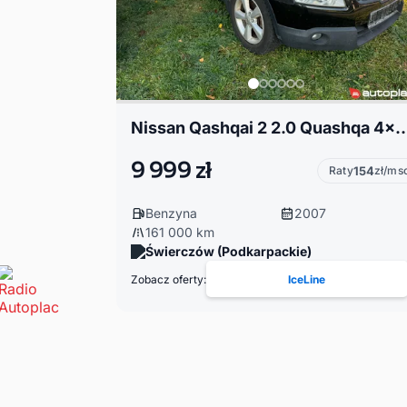
Nissan Qashqai 2 2.0 Quashqa 
9 999 zł
Raty
154
zł/ms
Benzyna
2007
161 000 km
Świerczów (Podkarpackie)
Zobacz oferty:
IceLine