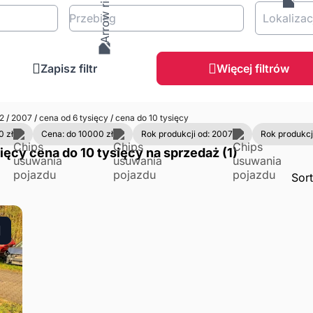
Przebieg
Lokalizac
Zapisz filtr
Więcej filtrów
 2
/
2007
/
cena od 6 tysięcy
/
cena do 10 tysięcy
0 zł
Cena: do 10000 zł
Rok produkcji od: 2007
Rok produkcj
ięcy cena do 10 tysięcy na sprzedaż (1)
Sor