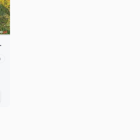
4x4 okazja
c