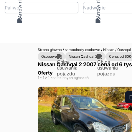
Paliwo
Nadwozie
Strona główna
/
samochody osobowe
/
Nissan
/
Qashqai
Osobowe
Nissan Qashqai 2
Cena: od 600
Nissan Qashqai 2 2007 cena od 6 tys
Oferty
1
- 1
z 1 znalezionych ogłoszeń