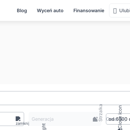
Blog
Wyceń auto
Finansowanie
Ulub
Generacja
Cena
[zł
]