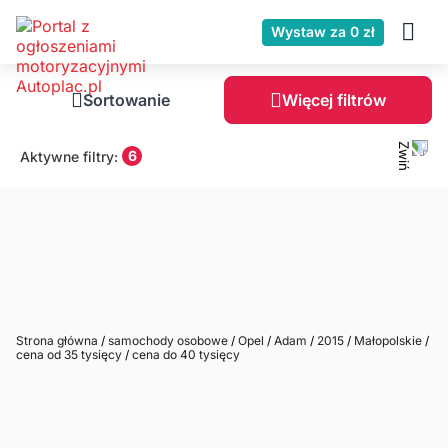
Wystaw za 0 zł
Sortowanie
Więcej filtrów
6
Aktywne filtry:
Strona główna
/
samochody osobowe
/
Opel
/
Adam
/
2015
/
Małopolskie
/
cena od 35 tysięcy
/
cena do 40 tysięcy