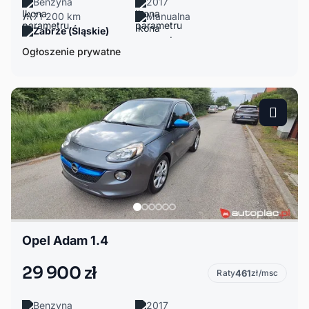
Benzyna
2017
71 200 km
Manualna
Zabrze (Śląskie)
Ogłoszenie prywatne
Opel Adam 1.4
29 900 zł
Raty
461
zł/msc
Benzyna
2017