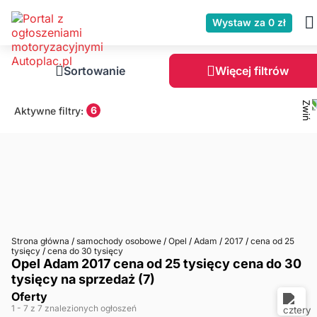
Wystaw za 0 zł
Sortowanie
Więcej filtrów
6
Aktywne filtry:
Strona główna
/
samochody osobowe
/
Opel
/
Adam
/
2017
/
cena od 25
tysięcy
/
cena do 30 tysięcy
Opel Adam 2017 cena od 25 tysięcy cena do 30
tysięcy na sprzedaż (7)
Oferty
1
- 7
z 7 znalezionych ogłoszeń