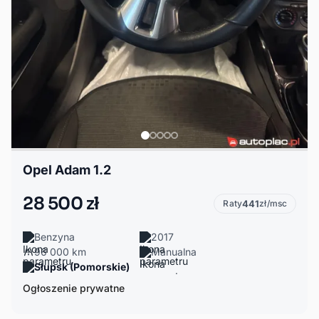
Opel Adam 1.2
28 500 zł
Raty
441
zł/msc
Benzyna
2017
96 000 km
Manualna
Słupsk (Pomorskie)
Ogłoszenie prywatne