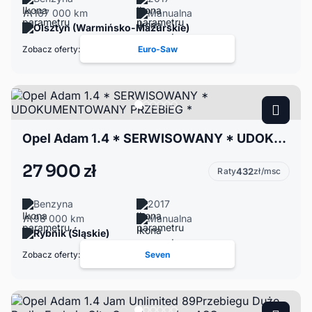
167 000 km
Manualna
Olsztyn (Warmińsko-Mazurskie)
Zobacz oferty:
Euro-Saw
Opel Adam 1.4 * SERWISOWANY * UDOKUMENTOWANY PRZEBIEG *
27 900 zł
Raty
432
zł/msc
Benzyna
2017
98 000 km
Manualna
Rybnik (Śląskie)
Zobacz oferty:
Seven