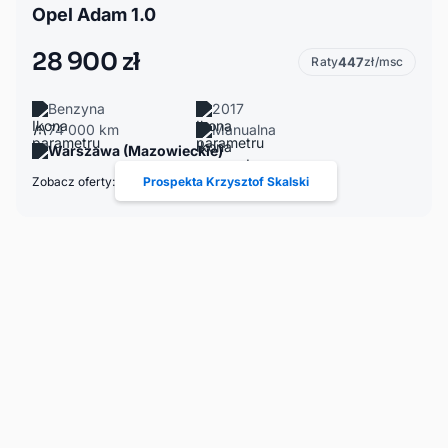
Opel Adam 1.0
28 900 zł
Raty
447
zł/msc
Benzyna
2017
74 000 km
Manualna
Warszawa (Mazowieckie)
Zobacz oferty:
Prospekta Krzysztof Skalski