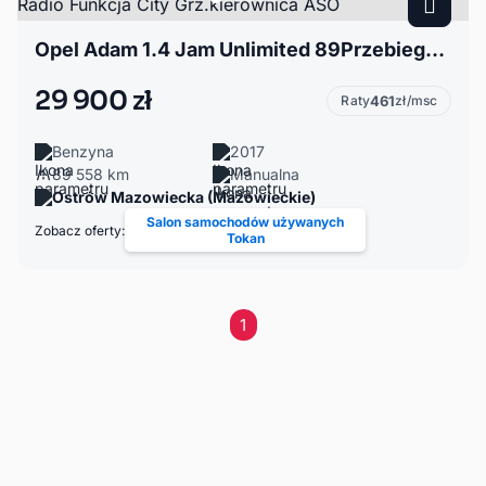
Opel Adam 1.4 Jam Unlimited 89Przebiegu Duże Radio Funkcja City Grz.kierownica ASO
29 900 zł
Raty
461
zł/msc
Benzyna
2017
89 558 km
Manualna
Ostrów Mazowiecka (Mazowieckie)
Salon samochodów używanych
Zobacz oferty:
Tokan
1