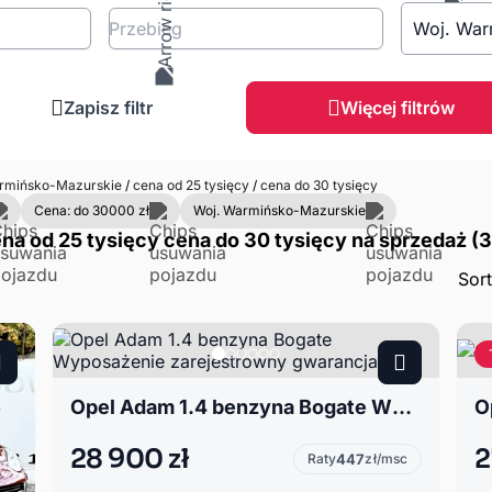
Przebieg
Woj. War
Zapisz filtr
Więcej filtrów
mińsko-Mazurskie
/
cena od 25 tysięcy
/
cena do 30 tysięcy
Cena: do 30000 zł
Woj. Warmińsko-Mazurskie
 od 25 tysięcy cena do 30 tysięcy na sprzedaż (3
Sor
Opel Adam 1.4 benzyna Bogate Wyposażenie zarejestrowny gwarancja
28 900 zł
2
Raty
447
zł/msc