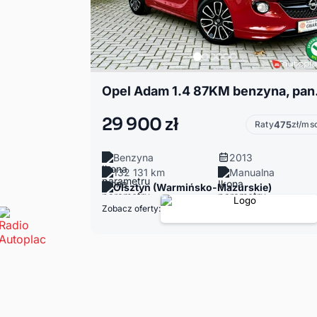
Opel Adam 
29 900 zł
Raty
475
zł/ms
Benzyna
2013
132 131 km
Manualna
Olsztyn (Warmińsko-Mazurskie)
Zobacz oferty: