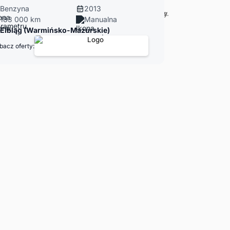
Benzyna
2013
183 000 km
Manualna
Elbląg (Warmińsko-Mazurskie)
bacz oferty: