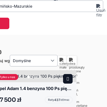
mińsko-Mazurskie
)
tuj wg
Domyślne
Tylko u nas
Opel Adam 1.4 benzyna 100 Ps piękny kolor
7 500 zł
Raty
437
zł/msc