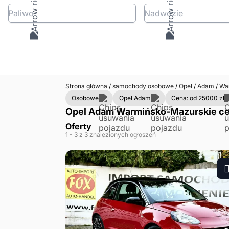
Paliwo
Nadwozie
Strona główna
/
samochody osobowe
/
Opel
/
Adam
/
War
Osobowe
Opel Adam
Cena: od 25000 zł
Opel Adam Warmińsko-Mazurskie cena
Oferty
1
- 3
z 3 znalezionych ogłoszeń