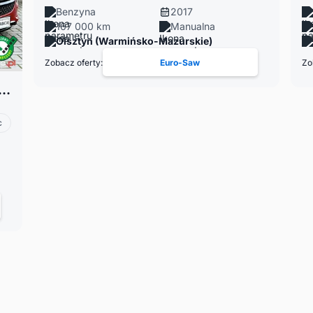
Benzyna
2017
167 000 km
Manualna
Olsztyn (Warmińsko-Mazurskie)
Zobacz oferty:
Euro-Saw
Zo
1.4 87KM benzyna, panoramadach, klimatronik
c