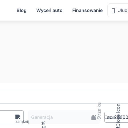
Blog
Wyceń auto
Finansowanie
Ulub
Generacja
Cena
[zł
]