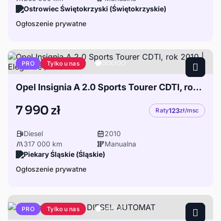
Ostrowiec Świętokrzyski (Świętokrzyskie)
Ogłoszenie prywatne
Tylko u nas
PRO
Opel Insignia A 2.0 Sports Tourer CDTI, rok 2010 | Elegance / Exclusiv
7 990 zł
Raty
123
zł/msc
Diesel
2010
317 000 km
Manualna
Piekary Śląskie (Śląskie)
Ogłoszenie prywatne
Tylko u nas
PRO