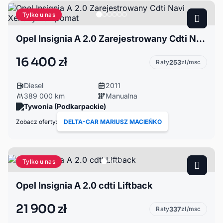
Tylko u nas
Opel Insignia A 2.0 Zarejestrowany Cdti Navi Xenony Tempomat
16 400 zł
Raty
253
zł/msc
Diesel
2011
389 000 km
Manualna
Tywonia (Podkarpackie)
Zobacz oferty:
DELTA-CAR MARIUSZ MACIEŃKO
Tylko u nas
Opel Insignia A 2.0 cdti Liftback
21 900 zł
Raty
337
zł/msc