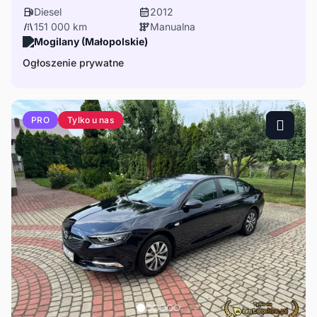
Diesel
2012
151 000 km
Manualna
Mogilany (Małopolskie)
Ogłoszenie prywatne
Tylko u nas
PRO