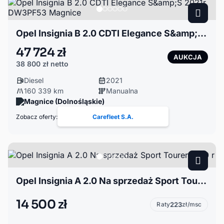
Opel Insignia B 2.0 CDTI Elegance S&amp;S 2021r. DW3PF53 Magnice
47 724 zł
AUKCJA
38 800 zł
netto
Diesel
2021
160 339 km
Manualna
Magnice (Dolnośląskie)
Zobacz oferty:
Carefleet S.A.
Opel Insignia A 2.0 Na sprzedaż Sport Tourer 2010 r
14 500 zł
Raty
223
zł/msc