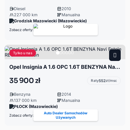
Diesel
2010
227 000 km
Manualna
Grodzisk Mazowiecki (Mazowieckie)
Zobacz oferty:
Tylko u nas
Opel Insignia A 1.6 OPC 1.6T BENZYNA Navi Fotele RECARO Xenon
35 900 zł
Raty
552
zł/msc
Benzyna
2014
137 000 km
Manualna
PŁOCK (Mazowieckie)
Auto Dealer Samochodów
Zobacz oferty:
Używanych