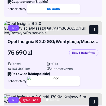
Częstochowa (Śląskie)
Zobacz oferty:
DS CARS
PRO
Opel Insignia B 2.0 GSI/Wentylacja/Masaż/Hak/Kam360/ACC/Full led/Bezwyp/Po serwisie
75 690 zł
Raty
1 164
zł/msc
Diesel
2019
144 400 km
Automatyczna
Pozowice (Małopolskie)
Zobacz oferty:
Tylko u nas
PRO