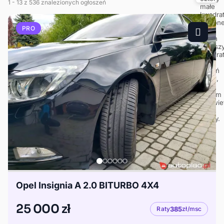
1
- 13
z 536 znalezionych ogłoszeń
PRO
Opel Insignia A 2.0 BITURBO 4X4
25 000 zł
Raty
385
zł/msc