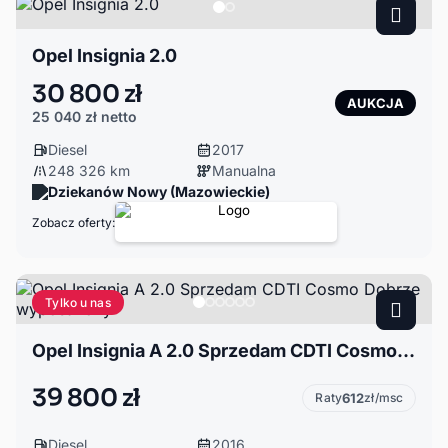
Opel Insignia 2.0
30 800 zł
AUKCJA
25 040 zł
netto
Diesel
2017
248 326 km
Manualna
Dziekanów Nowy (Mazowieckie)
Zobacz oferty:
Tylko u nas
Opel Insignia A 2.0 Sprzedam CDTI Cosmo Dobrze wyposażony
39 800 zł
Raty
612
zł/msc
Diesel
2016