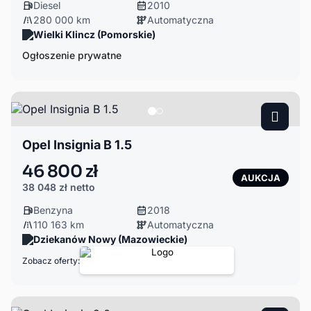
Diesel
2010
280 000 km
Automatyczna
Wielki Klincz (Pomorskie)
Ogłoszenie prywatne
Opel Insignia B 1.5
46 800 zł
AUKCJA
38 048 zł
netto
Benzyna
2018
110 163 km
Automatyczna
Dziekanów Nowy (Mazowieckie)
Zobacz oferty: