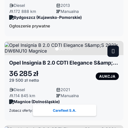
Diesel
2013
172 888 km
Manualna
Bydgoszcz (Kujawsko-Pomorskie)
Ogłoszenie prywatne
Opel Insignia B 2.0 CDTI Elegance S&amp;S 2021r. DW6NU10 Magnice
36 285 zł
AUKCJA
29 500 zł
netto
Diesel
2021
114 845 km
Manualna
Magnice (Dolnośląskie)
Zobacz oferty:
Carefleet S.A.