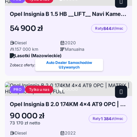
Opel Insignia B 1.5 HB __LIFT__ Navi Kamera LCD Full LED
54 900 zł
Raty
844
zł/msc
Diesel
2020
157 000 km
Manualna
Lasotki (Mazowieckie)
Auto Dealer Samochodów
Zobacz oferty:
Używanych
Tylko u nas
PRO
Opel Insignia B 2.0 174KM 4x4 AT9 OPC | MATRIX | HUD | ACC | BOSE | FULL
90 000 zł
Raty
1 384
zł/msc
73 170 zł
netto
Diesel
2022