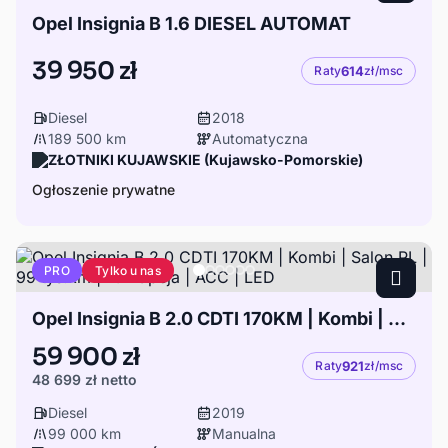
Opel Insignia B 1.6 DIESEL AUTOMAT
39 950 zł
Raty
614
zł/msc
Diesel
2018
189 500 km
Automatyczna
ZŁOTNIKI KUJAWSKIE (Kujawsko-Pomorskie)
Ogłoszenie prywatne
Tylko u nas
PRO
Opel Insignia B 2.0 CDTI 170KM | Kombi | Salon PL | 99 tys.km | Full Opcja | ACC | LED
59 900 zł
Raty
921
zł/msc
48 699 zł
netto
Diesel
2019
99 000 km
Manualna