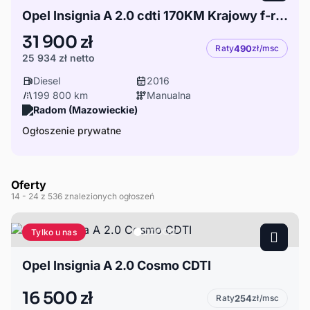
Opel Insignia A 2.0 cdti 170KM Krajowy f-ra VAT23%
31 900 zł
Raty
490
zł/msc
25 934 zł
netto
Diesel
2016
199 800 km
Manualna
Radom (Mazowieckie)
Ogłoszenie prywatne
Oferty
14
- 24
z 536 znalezionych ogłoszeń
Tylko u nas
Opel Insignia A 2.0 Cosmo CDTI
16 500 zł
Raty
254
zł/msc