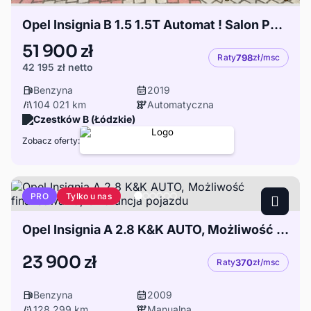
Opel Insignia B 1.5 1.5T Automat ! Salon Polska ! FV23 ! Niski przebieg
51 900 zł
Raty
798
zł/msc
42 195 zł
netto
Benzyna
2019
104 021 km
Automatyczna
Czestków B (Łódzkie)
Zobacz oferty:
Tylko u nas
PRO
Opel Insignia A 2.8 K&K AUTO, Możliwość finansowania, Gwarancja pojazdu
23 900 zł
Raty
370
zł/msc
Benzyna
2009
128 299 km
Manualna