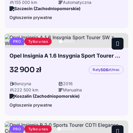
155 000 km
Automatyczna
Szczecin (Zachodniopomorskie)
Ogłoszenie prywatne
Tylko u nas
PRO
Opel Insignia A 1.6 Insygnia Sport Tourer SW z Webasto
32 900 zł
Raty
506
zł/msc
Benzyna
2016
222 500 km
Manualna
Koszalin (Zachodniopomorskie)
Ogłoszenie prywatne
Tylko u nas
PRO