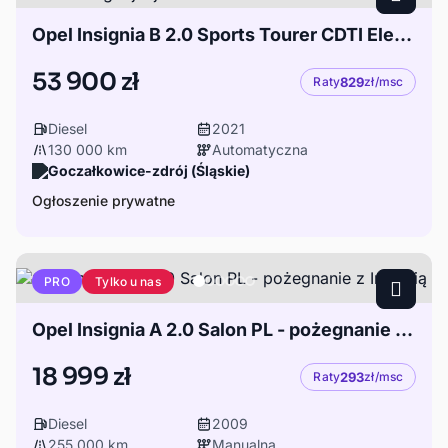
Opel Insignia B 2.0 Sports Tourer CDTI Elegance. Cena do negocjacji
53 900 zł
Raty
829
zł/msc
Diesel
2021
130 000 km
Automatyczna
Goczałkowice-zdrój (Śląskie)
Ogłoszenie prywatne
Tylko u nas
PRO
Opel Insignia A 2.0 Salon PL - pożegnanie z Insignią
18 999 zł
Raty
293
zł/msc
Diesel
2009
255 000 km
Manualna