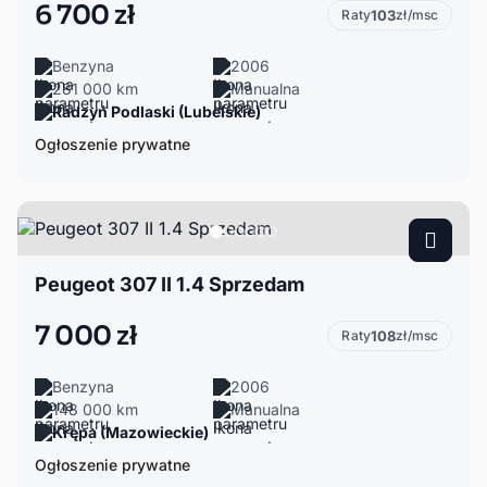
6 700 zł
Raty
103
zł/msc
Benzyna
2006
281 000 km
Manualna
Radzyń Podlaski (Lubelskie)
Ogłoszenie prywatne
Peugeot 307 II 1.4 Sprzedam
7 000 zł
Raty
108
zł/msc
Benzyna
2006
148 000 km
Manualna
Krępa (Mazowieckie)
Ogłoszenie prywatne