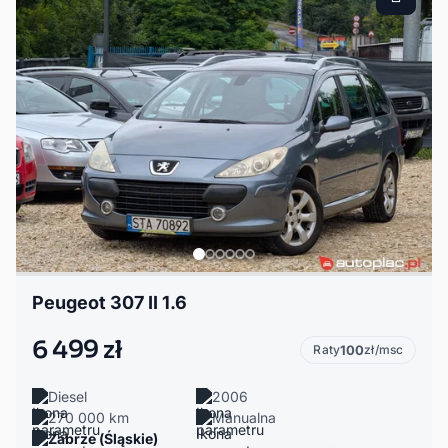
Peugeot 307 II 1.6
6 499 zł
Raty
100
zł/msc
Diesel
2006
270 000 km
Manualna
Zabrze (Śląskie)