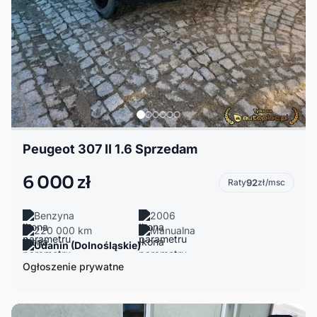
Peugeot 307 II 1.6 Sprzedam
6 000 zł
Raty
92
zł/msc
Benzyna
2006
220 000 km
Manualna
Udanin (Dolnośląskie)
Ogłoszenie prywatne