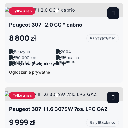
Tylko u nas
Peugeot 307 I 2.0 CC * cabrio
8 800 zł
Raty
135
zł/msc
Benzyna
2004
180 000 km
Manualna
Smyków (Świętokrzyskie)
Ogłoszenie prywatne
Tylko u nas
Peugeot 307 II 1.6 307SW 7os. LPG GAZ
9 999 zł
Raty
154
zł/msc