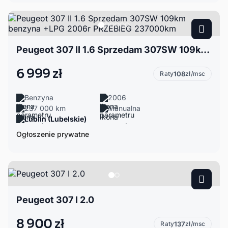
Peugeot 307 II 1.6 Sprzedam 307SW 109km benzyna +LPG 2006r PRZEBIEG 237000km
6 999 zł
Raty
108
zł/msc
Benzyna
2006
237 000 km
Manualna
Lublin (Lubelskie)
Ogłoszenie prywatne
Peugeot 307 I 2.0
8 900 zł
Raty
137
zł/msc