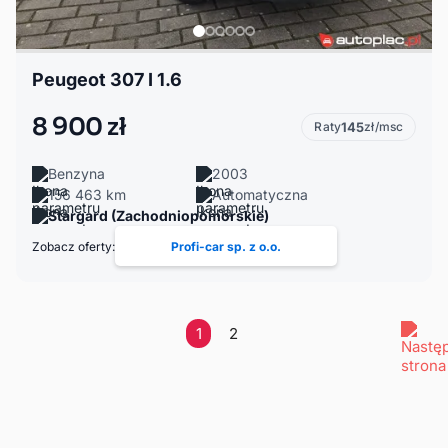
Peugeot 307 I 1.6
8 900 zł
Raty
145
zł/msc
Benzyna
2003
156 463 km
Automatyczna
Stargard (Zachodniopomorskie)
Zobacz oferty:
Profi-car sp. z o.o.
1
2