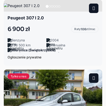
Peugeot 307 I 2.0
6 900 zł
Raty
106
zł/msc
Benzyna
2004
238 500 km
Manualna
Mieronice (Świętokrzyskie)
Ogłoszenie prywatne
Tylko u nas