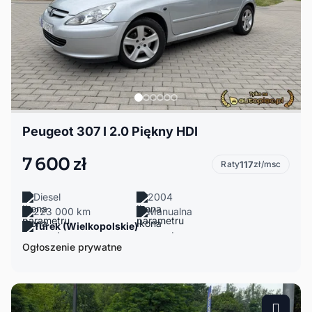
Peugeot 307 I 2.0 Piękny HDI
7 600 zł
Raty
117
zł/msc
Diesel
2004
223 000 km
Manualna
Turek (Wielkopolskie)
Ogłoszenie prywatne