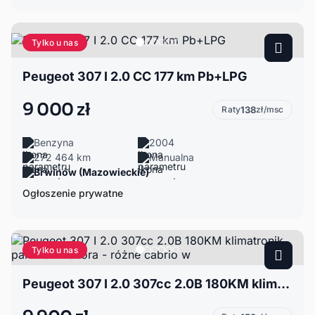
Tylko u nas
Peugeot 307 I 2.0 CC 177 km Pb+LPG
9 000 zł
Raty
138
zł/msc
Benzyna
2004
272 464 km
Manualna
Brwinów (Mazowieckie)
Ogłoszenie prywatne
Tylko u nas
Peugeot 307 I 2.0 307cc 2.0B 180KM klimatronik parktronik skóra - różne cabrio w