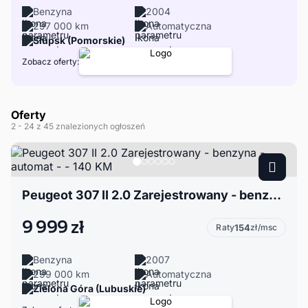
Benzyna
2004
297 000 km
Automatyczna
Słupsk (Pomorskie)
Zobacz oferty:
Oferty
2
- 24
z 45 znalezionych ogłoszeń
Peugeot 307 II 2.0 Zarejestrowany - benzyna - automat - - 140 KM
9 999 zł
Raty
154
zł/msc
Benzyna
2007
299 000 km
Automatyczna
Zielona Góra (Lubuskie)