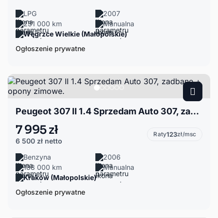
LPG
2007
231 000 km
Manualna
Węgrzce Wielkie (Małopolskie)
Ogłoszenie prywatne
Peugeot 307 II 1.4 Sprzedam Auto 307, zadbane + opony zimowe.
7 995 zł
Raty
123
zł/msc
6 500 zł
netto
Benzyna
2006
188 000 km
Manualna
Kraków (Małopolskie)
Ogłoszenie prywatne