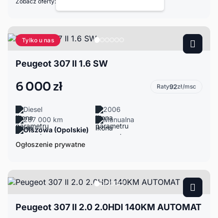
Zobacz oferty:
Tylko u nas
Peugeot 307 II 1.6 SW
6 000 zł
Raty
92
zł/msc
Diesel
2006
267 000 km
Manualna
Olszowa (Opolskie)
Ogłoszenie prywatne
Peugeot 307 II 2.0 2.0HDI 140KM AUTOMAT