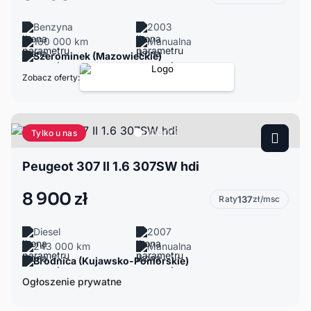
Benzyna
2003
160 000 km
Manualna
Szerominek (Mazowieckie)
Zobacz oferty:
Tylko u nas
Peugeot 307 II 1.6 307SW hdi
8 900 zł
Raty
137
zł/msc
Diesel
2007
243 000 km
Manualna
Brodnica (Kujawsko-Pomorskie)
Ogłoszenie prywatne