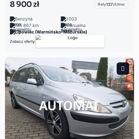
8 900 zł
Raty
137
zł/msc
Benzyna
2003
145 867 km
Manualna
Lipowiec (Warmińsko-Mazurskie)
Zobacz oferty: