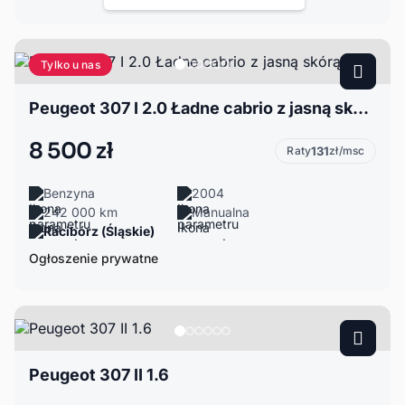
Tylko u nas
Peugeot 307 I 2.0 Ładne cabrio z jasną skórą
8 500 zł
Raty
131
zł/msc
Benzyna
2004
242 000 km
Manualna
Racibórz (Śląskie)
Ogłoszenie prywatne
Peugeot 307 II 1.6