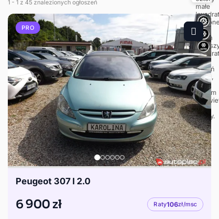
1
- 1
z 45 znalezionych ogłoszeń
PRO
Peugeot 307 I 2.0
6 900 zł
Raty
106
zł/msc