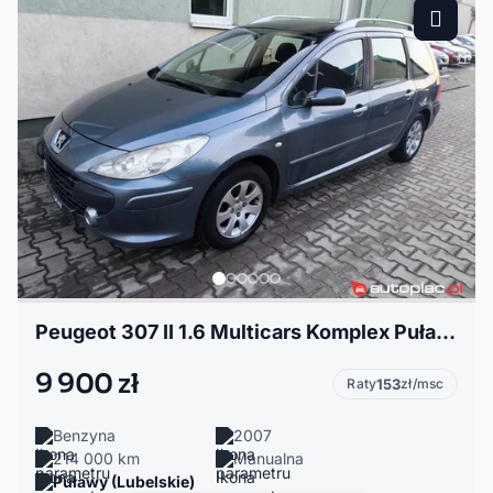
Peugeot 307 II 1.6 Multicars Komplex Puławy
9 900 zł
Raty
153
zł/msc
Benzyna
2007
214 000 km
Manualna
Puławy (Lubelskie)