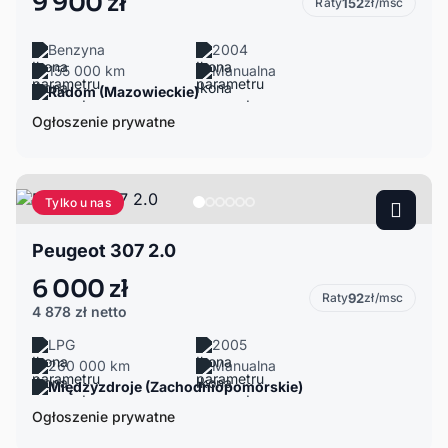
9 900 zł
Raty
152
zł/msc
Benzyna
2004
155 000 km
Manualna
Radom (Mazowieckie)
Ogłoszenie prywatne
Tylko u nas
Peugeot 307 2.0
6 000 zł
Raty
92
zł/msc
4 878 zł
netto
LPG
2005
260 000 km
Manualna
Międzyzdroje (Zachodniopomorskie)
Ogłoszenie prywatne