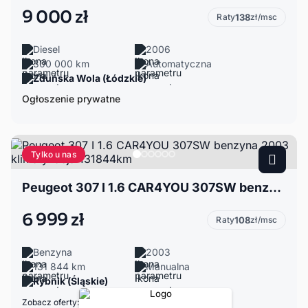
9 000 zł
Raty
138
zł/msc
Diesel
2006
300 000 km
Automatyczna
Zduńska Wola (Łódzkie)
Ogłoszenie prywatne
Tylko u nas
Peugeot 307 I 1.6 CAR4YOU 307SW benzyna 2003 klimatyzacja 131844km
6 999 zł
Raty
108
zł/msc
Benzyna
2003
131 844 km
Manualna
Rybnik (Śląskie)
Zobacz oferty: