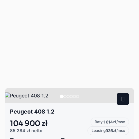
Peugeot 408 1.2
104 900 zł
Raty
1 614
zł/msc
85 284 zł
netto
Leasing
936
zł/msc