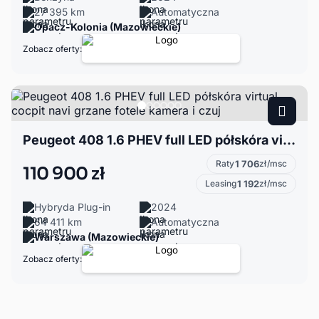
27 395 km
Automatyczna
Opacz-Kolonia (Mazowieckie)
Zobacz oferty:
Peugeot 408 1.6 PHEV full LED półskóra virtual cocpit navi grzane fotele kamera i czuj
Raty
1 706
zł/msc
110 900 zł
Leasing
1 192
zł/msc
Hybryda Plug-in
2024
64 411 km
Automatyczna
Warszawa (Mazowieckie)
Zobacz oferty: