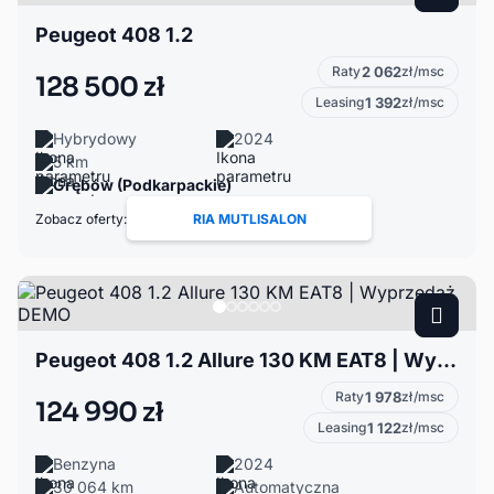
Peugeot 408 1.2
Raty
2 062
zł/msc
128 500 zł
Leasing
1 392
zł/msc
Hybrydowy
2024
5 km
Grębów (Podkarpackie)
Zobacz oferty:
RIA MUTLISALON
Peugeot 408 1.2 Allure 130 KM EAT8 | Wyprzedaż DEMO
Raty
1 978
zł/msc
124 990 zł
Leasing
1 122
zł/msc
Benzyna
2024
30 064 km
Automatyczna