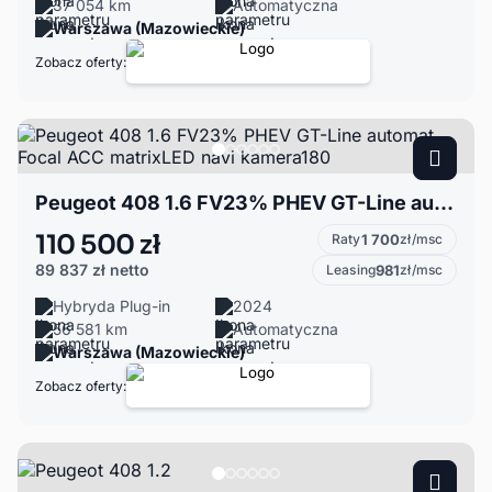
37 054 km
Automatyczna
Warszawa (Mazowieckie)
Zobacz oferty:
Peugeot 408 1.6 FV23% PHEV GT-Line automat Focal ACC matrixLED navi kamera180
110 500 zł
Raty
1 700
zł/msc
89 837 zł
netto
Leasing
981
zł/msc
Hybryda Plug-in
2024
56 581 km
Automatyczna
Warszawa (Mazowieckie)
Zobacz oferty: