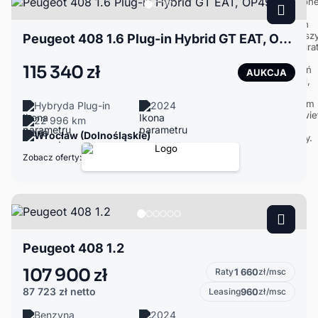
Peugeot 408 1.6 Plug-in Hybrid GT EAT, OP4926V
115 340 zł
AUKCJA
Hybryda Plug-in
2024
22 996 km
Wrocław (Dolnośląskie)
Zobacz oferty:
Peugeot 408 1.2
107 900 zł
Raty
1 660
zł/msc
87 723 zł
netto
Leasing
960
zł/msc
Benzyna
2024