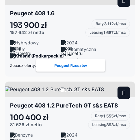
Peugeot 408 1.6
193 900 zł
Raty
3 112
zł/msc
157 642 zł
netto
Leasing
1 687
zł/msc
Hybrydowy
2024
0 km
Automatyczna
Krasne (Podkarpackie)
Zobacz oferty:
Peugeot Rzeszów
Peugeot 408 1.2 PureTech GT s&s EAT8
100 400 zł
Raty
1 555
zł/msc
81 626 zł
netto
Leasing
893
zł/msc
Benzyna
2024