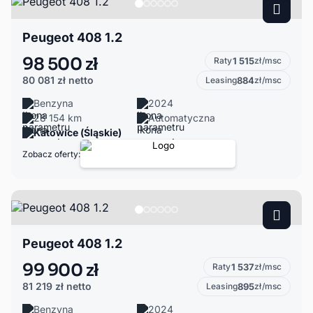
Peugeot 408 1.2
98 500 zł
Raty
1 515
zł/msc
80 081 zł
netto
Leasing
884
zł/msc
Benzyna
2024
28 154 km
Automatyczna
Katowice (Śląskie)
Zobacz oferty:
Peugeot 408 1.2
99 900 zł
Raty
1 537
zł/msc
81 219 zł
netto
Leasing
895
zł/msc
Benzyna
2024