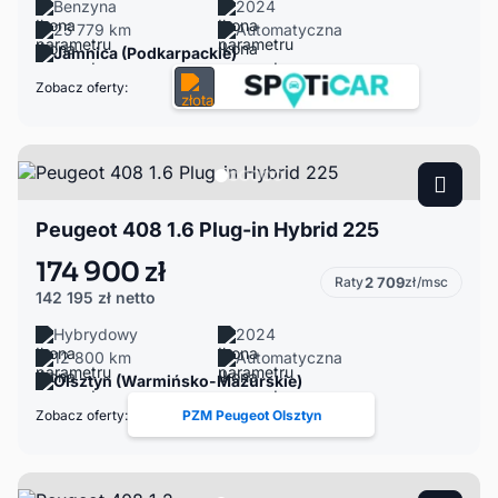
Benzyna
2024
25 779 km
Automatyczna
Jamnica (Podkarpackie)
Zobacz oferty:
Peugeot 408 1.6 Plug-in Hybrid 225
174 900 zł
Raty
2 709
zł/msc
142 195 zł
netto
Hybrydowy
2024
12 800 km
Automatyczna
Olsztyn (Warmińsko-Mazurskie)
Zobacz oferty:
PZM Peugeot Olsztyn