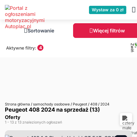
Wystaw za 0 zł
Sortowanie
Więcej filtrów
4
Aktywne filtry:
Strona główna
/
samochody osobowe
/
Peugeot
/
408
/
2024
Peugeot 408 2024 na sprzedaż (13)
Oferty
1
- 13
z 13 znalezionych ogłoszeń