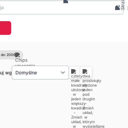
ja
 do: 2009
tuj wg
Domyślne