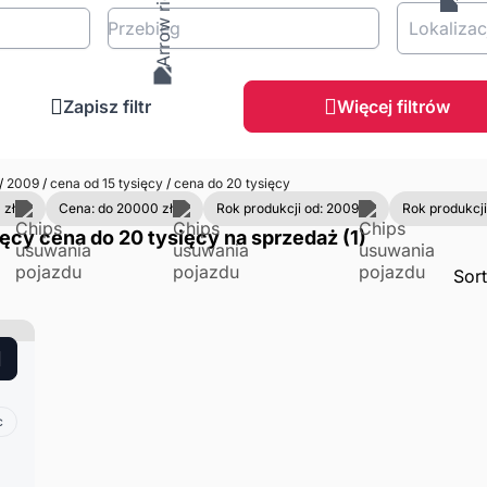
Przebieg
Lokalizac
Zapisz filtr
Więcej filtrów
/
2009
/
cena od 15 tysięcy
/
cena do 20 tysięcy
 zł
Cena: do 20000 zł
Rok produkcji od: 2009
Rok produkcji
ęcy cena do 20 tysięcy na sprzedaż (1)
Sor
c