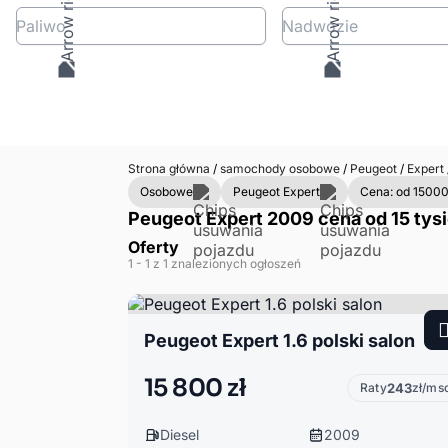
Paliwo
Nadwozie
Strona główna
/
samochody osobowe
/
Peugeot
/
Expert
Osobowe
Peugeot Expert
Cena: od 15000
Peugeot Expert 2009 cena od 15 tysi
Oferty
1
- 1
z 1 znalezionych ogłoszeń
Peugeot Expert 1.6 polski salon
15 800 zł
Raty
243
zł/ms
Diesel
2009