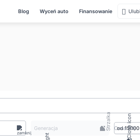
Blog
Wyceń auto
Finansowanie
Ulub
Generacja
Cena
[zł
]