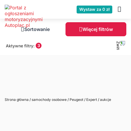
Wystaw za 0 zł
Sortowanie
Więcej filtrów
3
Aktywne filtry:
Strona główna
/
samochody osobowe
/
Peugeot
/
Expert
/
aukcje