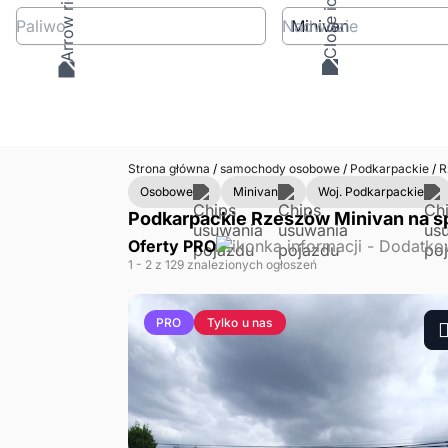
Paliwo
Nadwozie
Strona główna
/
samochody osobowe
/
Podkarpackie
/
R
Osobowe
Minivan
Woj. Podkarpackie
Podkarpackie Rzeszów Minivan na s
Oferty PRO
1
- 2
z 129 znalezionych ogłoszeń
Tylko u nas
PRO