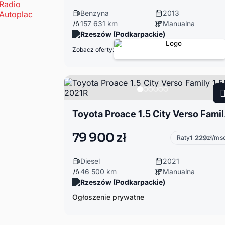
Benzyna
2013
157 631 km
Manualna
Rzeszów (Podkarpackie)
Zobacz oferty:
Toyota
79 900 zł
Raty
1 229
zł/ms
Diesel
2021
46 500 km
Manualna
Rzeszów (Podkarpackie)
Ogłoszenie prywatne