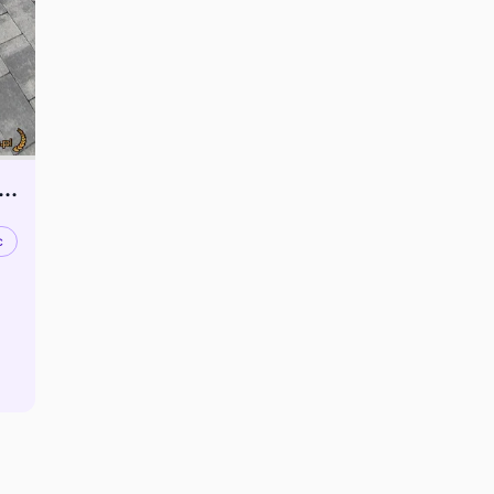
Benz Klasa V II 2.1 V250d Avantgarde z windą. Lub zamiana
c