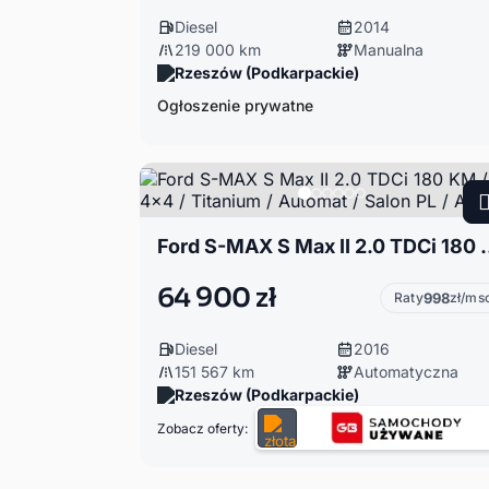
Diesel
2014
219 000 km
Manualna
Rzeszów (Podkarpackie)
Ogłoszenie prywatne
Ford S-MAX S Max II 2.0 TDCi 180 KM /
64 900 zł
Raty
998
zł/ms
Diesel
2016
151 567 km
Automatyczna
Rzeszów (Podkarpackie)
Zobacz oferty: