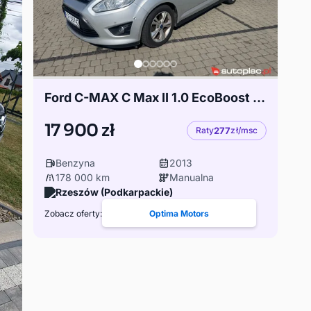
Ford C-MAX C Max II 1.0 EcoBoost Champions Edition 178 tys. km nowy rozrząd
17 900 zł
Raty
277
zł/msc
Benzyna
2013
178 000 km
Manualna
Rzeszów (Podkarpackie)
Zobacz oferty:
Optima Motors