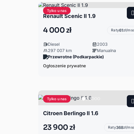
Tylko u nas
Renault Scenic II 1.9
4 000 zł
Raty
61
zł/ms
Diesel
2003
297 007 km
Manualna
Przewrotne (Podkarpackie)
Ogłoszenie prywatne
Tylko u nas
Citroen Berlingo II 1.6
23 900 zł
Raty
368
zł/ms