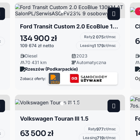
Ford Transit Custom 2.0 EcoBlue 130KM AT SalonPL/SerwisASO/FV23% 9 osobowy
C
134 900 zł
Raty
2 075
zł/msc
6
c
109 674 zł
netto
Leasing
1 179
zł/msc
Diesel
2023
70 431 km
Automatyczna
Rzeszów (Podkarpackie)
Og
Zobacz oferty:
e
Volkswagen Touran III 1.5
Raty
977
zł/msc
63 500 zł
1
c
Leasing
719
zł/msc