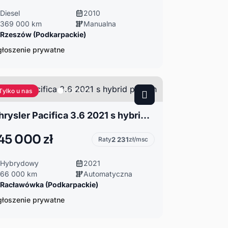
Diesel
2010
369 000 km
Manualna
Rzeszów (Podkarpackie)
łoszenie prywatne
Tylko u nas
Chrysler Pacifica 3.6 2021 s hybrid plug-in
45 000 zł
Raty
2 231
zł/msc
Hybrydowy
2021
66 000 km
Automatyczna
Racławówka (Podkarpackie)
łoszenie prywatne