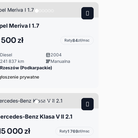
pel Meriva I 1.7
 500 zł
Raty
84
zł/msc
Diesel
2004
241 837 km
Manualna
Rzeszów (Podkarpackie)
łoszenie prywatne
ercedes-Benz Klasa V II 2.1
15 000 zł
Raty
1 769
zł/msc