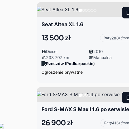
Seat Altea XL 1.6
13 500 zł
Raty
208
zł/ms
Diesel
2010
238 707 km
Manualna
Rzeszów (Podkarpackie)
Ogłoszenie prywatne
Ford S-MAX S Max I 1.6 po serwisi
26 900 zł
Raty
415
zł/ms