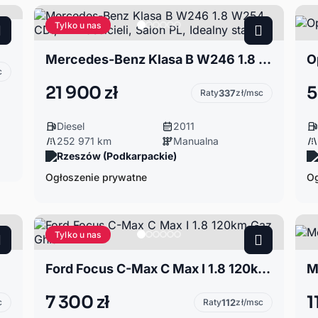
Tylko u nas
Mercedes-Benz Klasa B W246 1.8 W254, CDI, 2 Właścicieli, Salon PL, Idealny stan
O
c
21 900 zł
5
Raty
337
zł/msc
Diesel
2011
252 971 km
Manualna
Rzeszów (Podkarpackie)
Ogłoszenie prywatne
Og
Tylko u nas
Ford Focus C-Max C Max I 1.8 120km Gaz Ghia
M
7 300 zł
1
c
Raty
112
zł/msc