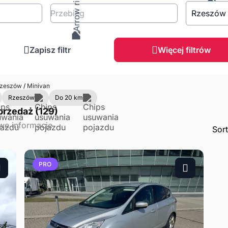
Przebieg
Rzeszów
Zapisz filtr
Więcej filtrów
zeszów
/
Minivan
Rzeszów
Do 20 km
przedaż (129)
Sor
PRO