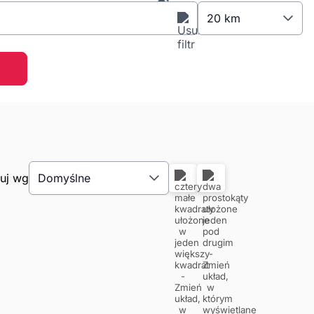
20 km
tuj wg
Domyślne