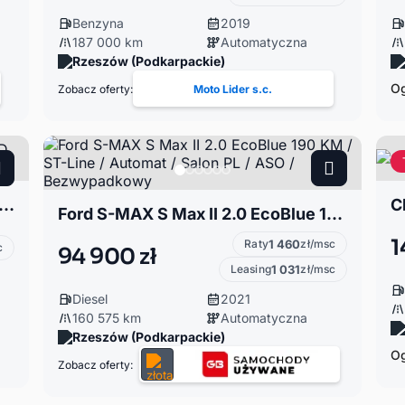
Benzyna
2019
187 000 km
Automatyczna
Rzeszów (Podkarpackie)
Og
Zobacz oferty:
Moto Lider s.c.
 Proace 1.5 City Verso Family 1.5D 2021R
Ford S-MAX S Max II 2.0 EcoBlue 190 KM / ST-Line / Automat / Salon PL / ASO / Bezwypadkowy
1
Raty
1 460
zł/msc
c
94 900 zł
Leasing
1 031
zł/msc
Diesel
2021
160 575 km
Automatyczna
Rzeszów (Podkarpackie)
Og
Zobacz oferty: