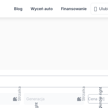
Blog
Wyceń auto
Finansowanie
Ulub
Generacja
Cena
[zł
]