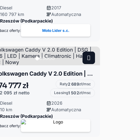
Diesel
2017
160 797 km
Automatyczna
Rzeszów (Podkarpackie)
bacz oferty:
Moto Lider s.c.
Volkswagen Caddy V 2.0 Edition | DSG | 2026 | LED | Kamera | Climatronic | Hak | ACC | Nowy
74 777 zł
Raty
2 689
zł/msc
2 095 zł
netto
Leasing
1 502
zł/msc
Diesel
2026
10 km
Automatyczna
Rzeszów (Podkarpackie)
bacz oferty: