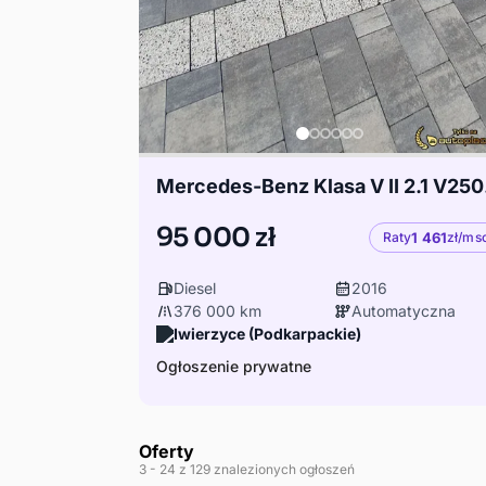
Mercedes-
95 000 zł
Raty
1 461
zł/ms
Diesel
2016
376 000 km
Automatyczna
Iwierzyce (Podkarpackie)
Ogłoszenie prywatne
Oferty
3
- 24
z 129 znalezionych ogłoszeń