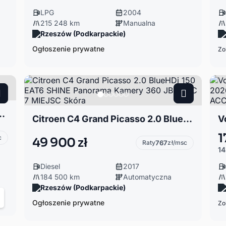
LPG
2004
215 248 km
Manualna
Rzeszów (Podkarpackie)
Ogłoszenie prywatne
Zo
 4x4 / Titanium / Automat / Salon PL / ASO
Citroen C4 Grand Picasso 2.0 BlueHDi 150 EAT6 SHINE Panorama Kamery 360 JBL ACC 7 MIEJSC Skóra
1
c
49 900 zł
Raty
767
zł/msc
14
Diesel
2017
184 500 km
Automatyczna
Rzeszów (Podkarpackie)
Ogłoszenie prywatne
Zo