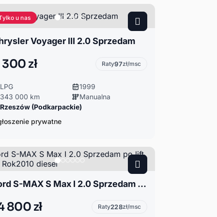
Tylko u nas
hrysler Voyager III 2.0 Sprzedam
 300 zł
Raty
97
zł/msc
LPG
1999
343 000 km
Manualna
Rzeszów (Podkarpackie)
łoszenie prywatne
Ford S-MAX S Max I 2.0 Sprzedam po lift 7os. Rok2010 diesel
4 800 zł
Raty
228
zł/msc