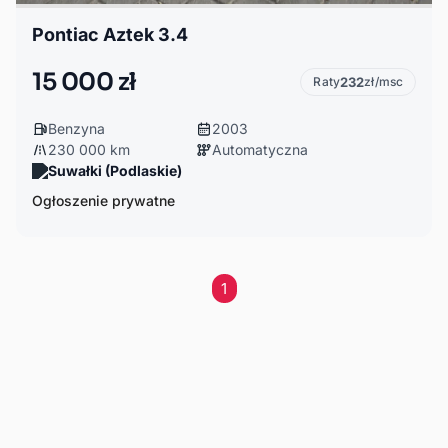
Pontiac Aztek 3.4
15 000 zł
Raty
232
zł/msc
Benzyna
2003
230 000 km
Automatyczna
Suwałki (Podlaskie)
Ogłoszenie prywatne
1