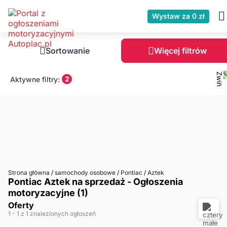
Wystaw za 0 zł
Sortowanie
Więcej filtrów
2
Aktywne filtry:
Strona główna
/
samochody osobowe
/
Pontiac
/
Aztek
Pontiac Aztek na sprzedaż - Ogłoszenia
motoryzacyjne (1)
Oferty
1
- 1
z 1 znalezionych ogłoszeń