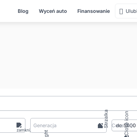
Blog
Wyceń auto
Finansowanie
Ulub
Generacja
Cena
[zł
]