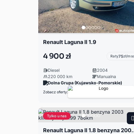
Renault Laguna II 1.9
4 900 zł
Raty
75
zł/ms
Diesel
2004
220 000 km
Manualna
Dolna Grupa (Kujawsko-Pomorskie)
Zobacz oferty:
Tylko u nas
Renault Laguna II 1.8 benzyna 