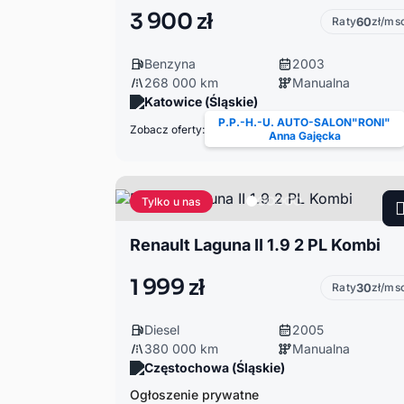
3 900 zł
Raty
60
zł/ms
Benzyna
2003
268 000 km
Manualna
Katowice (Śląskie)
P.P.-H.-U. AUTO-SALON"RONI"
Zobacz oferty:
Anna Gajęcka
Tylko u nas
Renault Laguna II 1.9 2 PL Kombi
1 999 zł
Raty
30
zł/ms
Diesel
2005
380 000 km
Manualna
Częstochowa (Śląskie)
Ogłoszenie prywatne