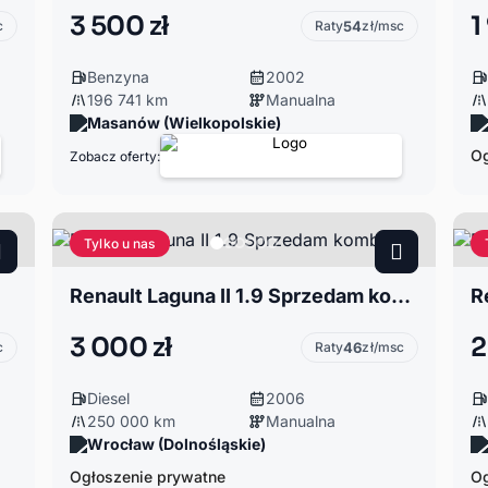
3 500 zł
1
c
Raty
54
zł/msc
Benzyna
2002
196 741 km
Manualna
Masanów (Wielkopolskie)
Og
Zobacz oferty:
Tylko u nas
Renault Laguna II 1.9 Sprzedam kombi
R
3 000 zł
2
c
Raty
46
zł/msc
Diesel
2006
250 000 km
Manualna
Wrocław (Dolnośląskie)
Ogłoszenie prywatne
Og