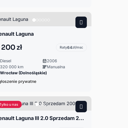
enault Laguna
 200 zł
Raty
64
zł/msc
Diesel
2006
320 000 km
Manualna
Wrocław (Dolnośląskie)
łoszenie prywatne
Tylko u nas
Renault Laguna III 2.0 Sprzedam 2008