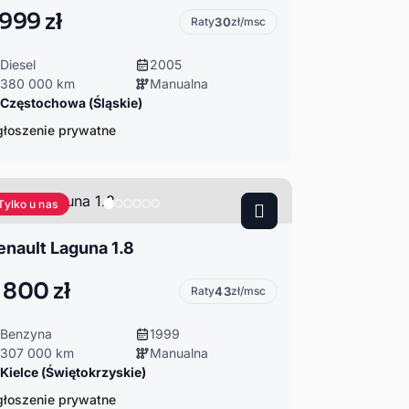
 999 zł
Raty
30
zł/msc
Diesel
2005
380 000 km
Manualna
Częstochowa (Śląskie)
łoszenie prywatne
Tylko u nas
enault Laguna 1.8
 800 zł
Raty
43
zł/msc
Benzyna
1999
307 000 km
Manualna
Kielce (Świętokrzyskie)
łoszenie prywatne