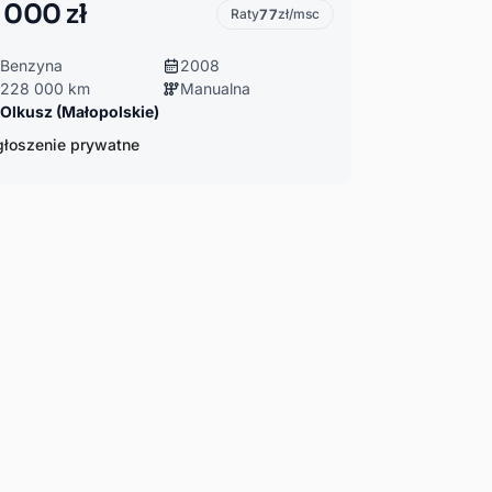
 000 zł
Raty
77
zł/msc
Benzyna
2008
228 000 km
Manualna
Olkusz (Małopolskie)
łoszenie prywatne