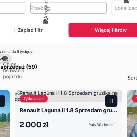
Przebieg
Lokalizac
Zapisz filtr
Więcej filtrów
/
cena do 5 tysięcy
zł
 sprzedaż (59)
Sor
Tylko u nas
Renault Laguna II 1.8 Sprzedam gruzika na dojazdy
2 000 zł
Raty
30
zł/msc