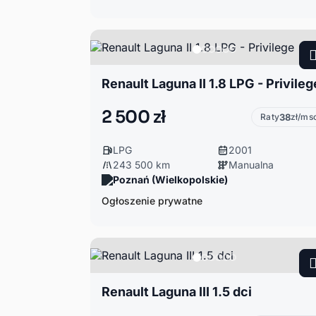
Renault Laguna II 1.8 LPG - Privileg
2 500 zł
Raty
38
zł/ms
LPG
2001
243 500 km
Manualna
Poznań (Wielkopolskie)
Ogłoszenie prywatne
Renault Laguna III 1.5 dci