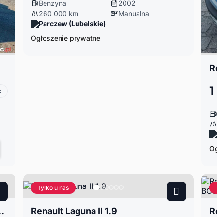
Benzyna
2002
260 000 km
Manualna
Parczew (Lubelskie)
Ogłoszenie prywatne
1
c
Og
Tylko u nas
2003 klimatyzacja 199 786km
Renault Laguna II 1.9