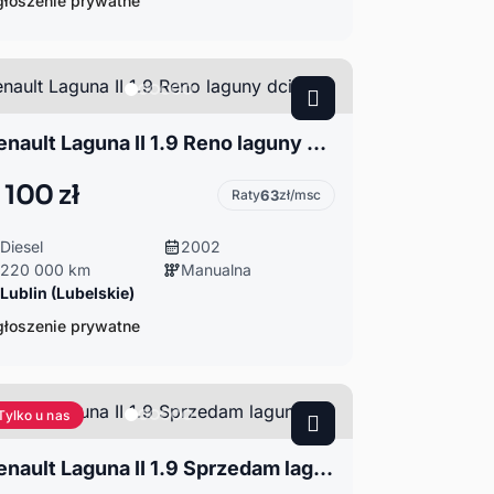
łoszenie prywatne
Renault Laguna II 1.9 Reno laguny dci
 100 zł
Raty
63
zł/msc
Diesel
2002
220 000 km
Manualna
Lublin (Lubelskie)
łoszenie prywatne
Tylko u nas
Renault Laguna II 1.9 Sprzedam lagunę lift