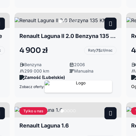
e
Renault Laguna II 2.0 Benzyna 135 KM
R
4 900 zł
4
c
Raty
75
zł/msc
Benzyna
2006
299 000 km
Manualna
Zamość (Lubelskie)
Og
Zobacz oferty:
Tylko u nas
Renault Laguna 1.6