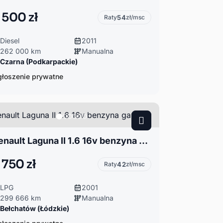
 500 zł
Raty
54
zł/msc
Diesel
2011
262 000 km
Manualna
Czarna (Podkarpackie)
łoszenie prywatne
Renault Laguna II 1.6 16v benzyna gaz
 750 zł
Raty
42
zł/msc
LPG
2001
299 666 km
Manualna
Bełchatów (Łódzkie)