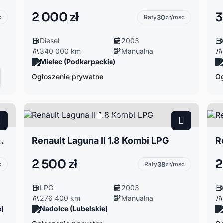
2 000 zł
3
c
Raty
30
zł/msc
Diesel
2003
340 000 km
Manualna
Mielec (Podkarpackie)
Ogłoszenie prywatne
Og
na | Uszkodzona uszczelka głowicy
Renault Laguna II 1.8 Kombi LPG
2 500 zł
2
c
Raty
38
zł/msc
LPG
2003
276 400 km
Manualna
e)
Nadolce (Lubelskie)