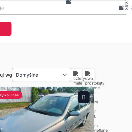
ja
tuj wg
Domyślne
Tylko u nas