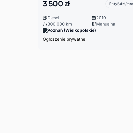
3 500 zł
Raty
54
zł/ms
Diesel
2010
300 000 km
Manualna
Poznań (Wielkopolskie)
Ogłoszenie prywatne