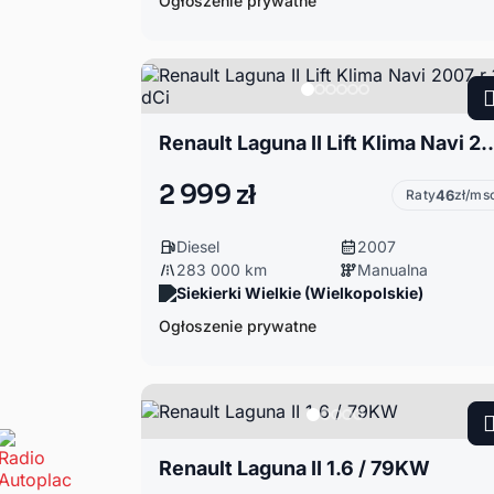
Ogłoszenie prywatne
Renault Laguna II Lift Klima Navi
2 999 zł
Raty
46
zł/ms
Diesel
2007
283 000 km
Manualna
Siekierki Wielkie (Wielkopolskie)
Ogłoszenie prywatne
Renault Laguna II 1.6 / 79KW