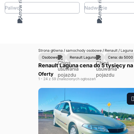
Paliwo
Nadwozie
Strona główna
/
samochody osobowe
/
Renault
/
Laguna
Osobowe
Renault Laguna
Cena: do 5000 
Renault Laguna cena do 5 tysięcy na
Oferty
1
- 24
z 59 znalezionych ogłoszeń