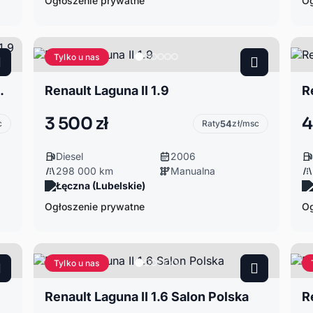
Ogłoszenie prywatne
Og
Tylko u nas
 2007 r 1.9 dCi
Renault Laguna II 1.9
3 500 zł
4
c
Raty
54
zł/msc
Diesel
2006
298 000 km
Manualna
Łęczna (Lubelskie)
Ogłoszenie prywatne
Og
Tylko u nas
Renault Laguna II 1.6 Salon Polska