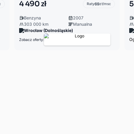
4 490 zł
5
c
Raty
69
zł/msc
Benzyna
2007
303 000 km
Manualna
Wrocław (Dolnośląskie)
Og
Zobacz oferty: