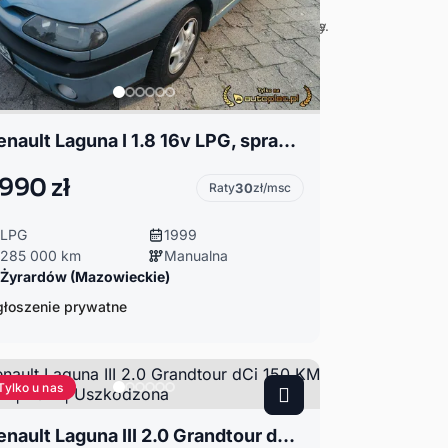
Renault Laguna I 1.8 16v LPG, sprawna klima
 990 zł
Raty
30
zł/msc
LPG
1999
285 000 km
Manualna
Żyrardów (Mazowieckie)
łoszenie prywatne
Tylko u nas
Renault Laguna III 2.0 Grandtour dCi 150 KM BOSE | 2011 | Uszkodzona