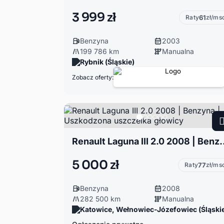
3 999 zł
Raty
61
zł/ms
Benzyna
2003
199 786 km
Manualna
Rybnik (Śląskie)
Zobacz oferty:
Renault Laguna III 2.0 2008 | Benzy
5 000 zł
Raty
77
zł/ms
Benzyna
2008
282 500 km
Manualna
Katowice, Wełnowiec-Józefowiec (Śląski