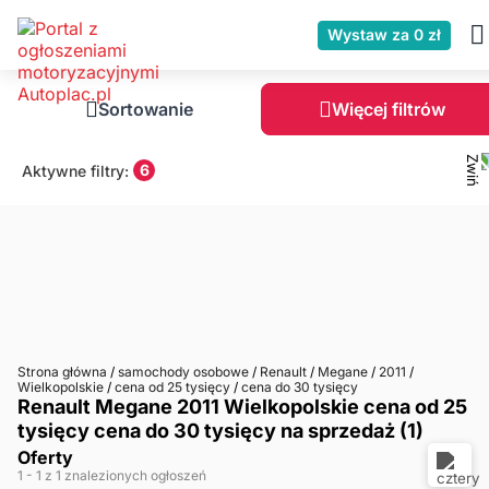
Wystaw za 0 zł
Sortowanie
Więcej filtrów
6
Aktywne filtry:
Strona główna
/
samochody osobowe
/
Renault
/
Megane
/
2011
/
Wielkopolskie
/
cena od 25 tysięcy
/
cena do 30 tysięcy
Renault Megane 2011 Wielkopolskie cena od 25
tysięcy cena do 30 tysięcy na sprzedaż (1)
Oferty
1
- 1
z 1 znalezionych ogłoszeń