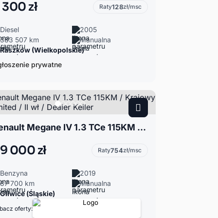
 300 zł
Raty
128
zł/msc
Diesel
2005
383 507 km
Manualna
Raszków (Wielkopolskie)
łoszenie prywatne
Renault Megane IV 1.3 TCe 115KM / Krajowy / Limited / II wł / Dealer Keller
9 000 zł
Raty
754
zł/msc
Benzyna
2019
87 700 km
Manualna
Gliwice (Śląskie)
bacz oferty: