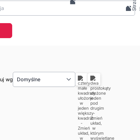
ja
tuj wg
Domyślne