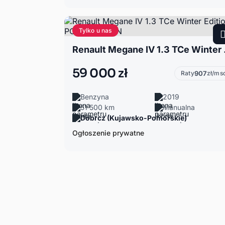
Tylko u nas
Renault Me
59 000 zł
Raty
907
zł/ms
Benzyna
2019
51 500 km
Manualna
Dobrcz (Kujawsko-Pomorskie)
Ogłoszenie prywatne