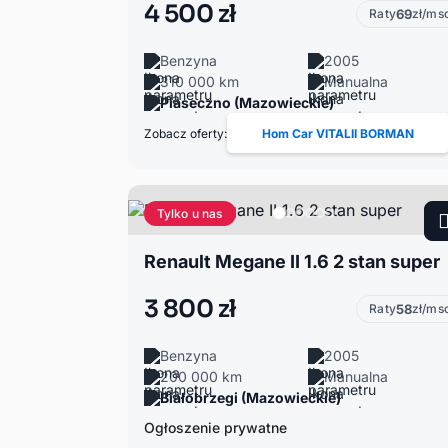
4 500 zł
Raty
69
zł/ms
Benzyna
2005
310 000 km
Manualna
Piaseczno (Mazowieckie)
Zobacz oferty:
Hom Car VITALII BORMAN
Tylko u nas
Renault Megane II 1.6 2 stan super
3 800 zł
Raty
58
zł/ms
Benzyna
2005
200 000 km
Manualna
Białobrzegi (Mazowieckie)
Ogłoszenie prywatne