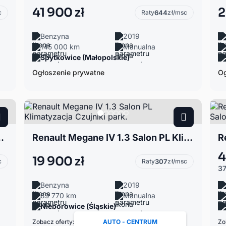
41 900 zł
2
c
Raty
644
zł/msc
Benzyna
2019
145 000 km
Manualna
Spytkowice (Małopolskie)
Ogłoszenie prywatne
Og
LPG Bogata Opcja
Renault Megane IV 1.3 Salon PL Klimatyzacja Czujniki park.
4
19 900 zł
c
Raty
307
zł/msc
37
Benzyna
2019
89 770 km
Manualna
Nieborowice (Śląskie)
Zobacz oferty:
AUTO - CENTRUM
Zo