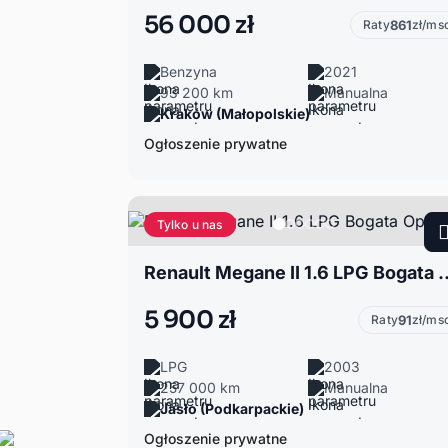
56 000 zł
Raty
861
zł/ms
Benzyna
2021
93 200 km
Manualna
Kraków (Małopolskie)
Ogłoszenie prywatne
Tylko u nas
Renault Megane II 1.6 
5 900 zł
Raty
91
zł/ms
LPG
2003
257 000 km
Manualna
Jasło (Podkarpackie)
Ogłoszenie prywatne