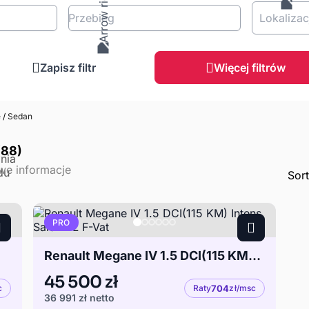
Przebieg
Lokalizac
Zapisz filtr
Więcej filtrów
e
/
Sedan
(88)
Sor
PRO
Renault Megane IV 1.5 DCI(115 KM) Intens Salon PL F-Vat
45 500 zł
c
Raty
704
zł/msc
36 991 zł
netto