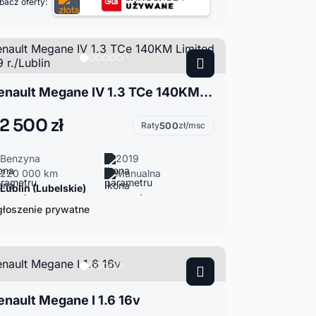
bacz oferty:
Renault Megane IV 1.3 TCe 140KM Limited 2019 r./Lublin
2 500 zł
Raty
500
zł/msc
Benzyna
2019
220 000 km
Manualna
Lublin (Lubelskie)
łoszenie prywatne
enault Megane I 1.6 16v