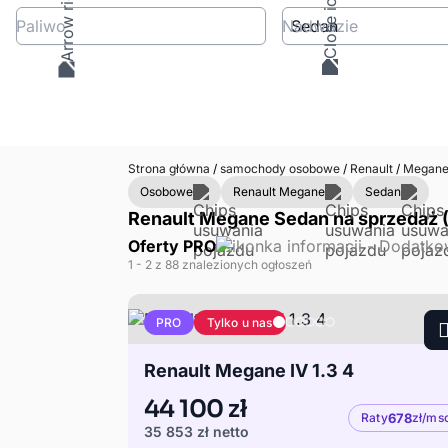
Paliwo
Nadwozie
Strona główna
/
samochody osobowe
/
Renault
/
Megan
Osobowe
Renault Megane
Sedan
Renault Megane Sedan na sprzedaż 
Oferty PRO
1
- 2
z 88 znalezionych ogłoszeń
Tylko u nas
PRO
Renault Megane IV 1.3 4
44 100 zł
Raty
678
zł/ms
35 853 zł
netto