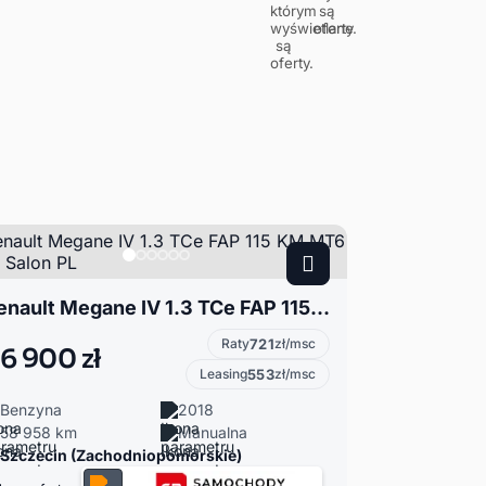
Renault Megane IV 1.3 TCe FAP 115 KM MT6 LIFE Salon PL
Raty
721
zł/msc
6 900 zł
Leasing
553
zł/msc
Benzyna
2018
58 958 km
Manualna
Szczecin (Zachodniopomorskie)