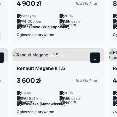
4 900 zł
8
c
Raty
75
zł/msc
Benzyna
2006
175 000 km
Manualna
Płaczkowo (Wielkopolskie)
Ogłoszenie prywatne
Og
Renault Megane II 1.5
3 600 zł
4
c
Raty
55
zł/msc
Diesel
2006
263 961 km
Manualna
Mrowiska (Mazowieckie)
Ogłoszenie prywatne
Zo