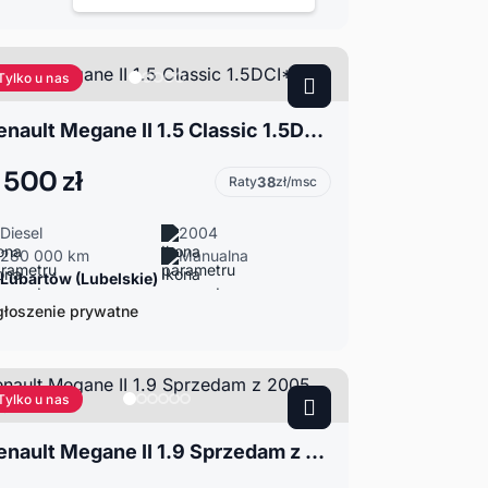
Tylko u nas
Renault Megane II 1.5 Classic 1.5DCI**
 500 zł
Raty
38
zł/msc
Diesel
2004
280 000 km
Manualna
Lubartów (Lubelskie)
łoszenie prywatne
Tylko u nas
Renault Megane II 1.9 Sprzedam z 2005 roku.