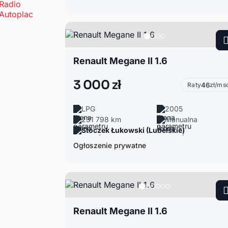
Renault Megane II 1.6
3 000 zł
Raty
46
zł/ms
LPG
2005
231 798 km
Manualna
Stoczek Łukowski (Lubelskie)
Ogłoszenie prywatne
Renault Megane II 1.6