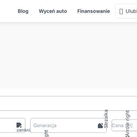
Blog
Wyceń auto
Finansowanie
Ulub
Generacja
Cena
[zł
]