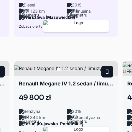
Diesel
2019
151 123 km
Manualna
Warszawa (Mazowieckie)
Zobacz oferty:
lt Megane IV 1.6 sedan / limuzyna
Renault Megane IV 1.2 sedan / limuzyna
49 800 zł
4
Benzyna
2018
68 344 km
Automatyczna
Toruń (Kujawsko-Pomorskie)