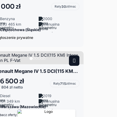
 000 zł
Raty
30
zł/msc
Benzyna
2000
233 465 km
Manualna
Częstochowa (Śląskie)
łoszenie prywatne
Renault Megane IV 1.5 DCI(115 KM) Intens Salon PL F-Vat
6 500 zł
Raty
715
zł/msc
 804 zł
netto
Diesel
2019
101 349 km
Manualna
Warszawa (Mazowieckie)
bacz oferty: