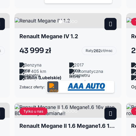
Renault Megane IV 1.2
43 999 zł
2
c
Raty
262
zł/msc
Benzyna
2017
84 405 km
Automatyczna
Lublin (Lubelskie)
Og
Zobacz oferty:
Tylko u nas
Renault Megane II 1.6 Megane1.6 16v stan BDB Okazja Zamiana!!