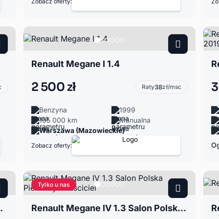
Zobacz oferty:
Zo
Renault Megane I 1.4
2 500 zł
3
c
Raty
38
zł/msc
Benzyna
1999
165 000 km
Manualna
Warszawa (Mazowieckie)
Og
Zobacz oferty:
Tylko u nas
ja Renault, salon PL
Renault Megane IV 1.3 Salon Polska Pierwszy Właściciel
R