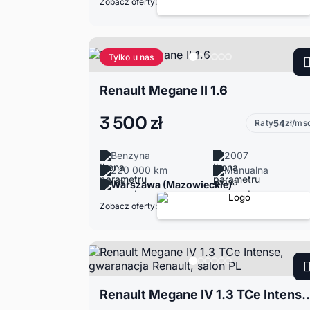
Zobacz oferty:
Tylko u nas
Renault Megane II 1.6
3 500 zł
Raty
54
zł/ms
Benzyna
2007
220 000 km
Manualna
Warszawa (Mazowieckie)
Zobacz oferty:
Renault Megane IV 1.3 TCe Intense, gwaranac