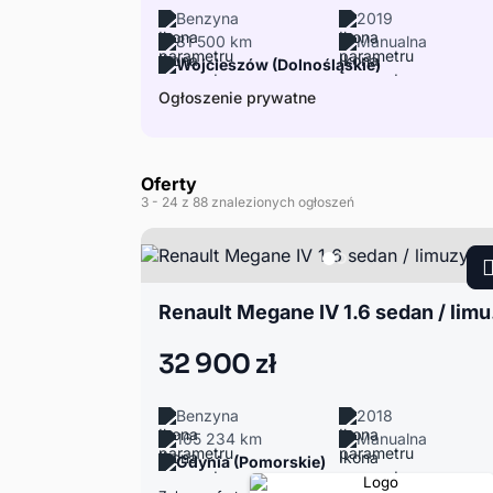
Benzyna
2019
81 500 km
Manualna
Wojcieszów (Dolnośląskie)
Ogłoszenie prywatne
Oferty
3
- 24
z 88 znalezionych ogłoszeń
Renau
32 900 zł
Benzyna
2018
165 234 km
Manualna
Gdynia (Pomorskie)