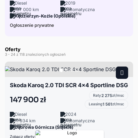
Diesel
2019
187 000 km
Automatyczna
Kędzierzyn-Koźle (Opolskie)
Ogłoszenie prywatne
Oferty
3
- 24
z 118 znalezionych ogłoszeń
Skoda Karoq 2.0 TDI SCR 4x4 Sportline DSG
Raty
2 275
zł/msc
147 900 zł
Leasing
1 561
zł/msc
Diesel
2024
11 934 km
Automatyczna
Dąbrowa Górnicza (Śląskie)
Zobacz oferty: