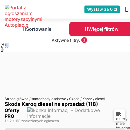
Wystaw za 0 zł
Sortowanie
Więcej filtrów
3
Aktywne filtry:
Strona główna
/
samochody osobowe
/
Skoda
/
Karoq
/
diesel
Skoda Karoq diesel na sprzedaż (118)
Oferty
PRO
1
- 2
z 118 znalezionych ogłoszeń