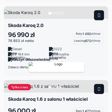
Skoda Karoq 2.0
96 990 zł
Raty
1 492
zł/msc
78 853 zł
netto
Leasing
872
zł/msc
Diesel
2022
99 164 km
Manualna
Raszyn (Mazowieckie)
Zobacz oferty:
Tylko u nas
Skoda Karoq 1.6 z salonu 1 właściciel
96 000 zł
Raty
1 477
zł/msc