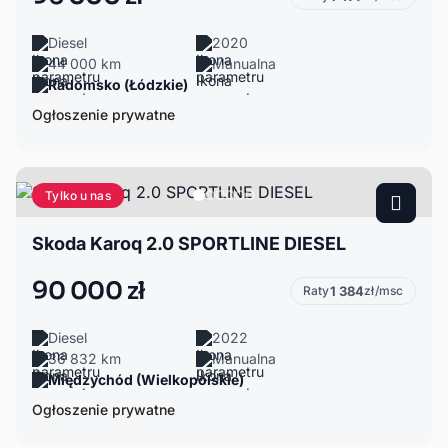
Diesel
2020
44 000 km
Manualna
Radomsko (Łódzkie)
Ogłoszenie prywatne
Tylko u nas
Skoda Karoq 2.0 SPORTLINE DIESEL
90 000 zł
Raty
1 384
zł/msc
Diesel
2022
36 832 km
Manualna
Międzychód (Wielkopolskie)
Ogłoszenie prywatne