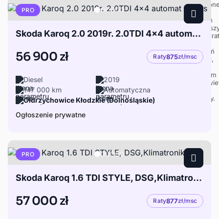
PRO
Skoda Karoq 2.0 2019r. 2.0TDI 4x4 automat 147tys
56 900 zł
Raty
875
zł/msc
Diesel
2019
147 000 km
Automatyczna
Ołdrzychowice Kłodzkie (Dolnośląskie)
Ogłoszenie prywatne
PRO
Skoda Karoq 1.6 TDI STYLE, DSG,Klimatronik,LED
57 000 zł
Raty
877
zł/msc