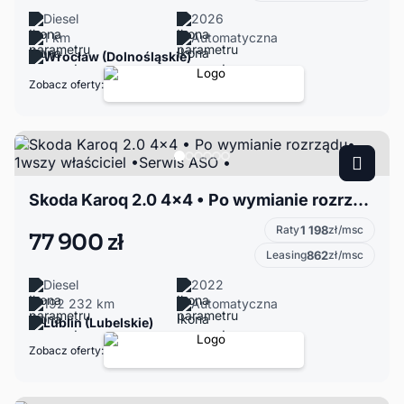
Diesel
2026
1 km
Automatyczna
Wrocław (Dolnośląskie)
Zobacz oferty:
Skoda Karoq 2.0 4×4 • Po wymianie rozrządu• 1wszy właściciel •Serwis ASO •
Raty
1 198
zł/msc
77 900 zł
Leasing
862
zł/msc
Diesel
2022
192 232 km
Automatyczna
Lublin (Lubelskie)
Zobacz oferty: