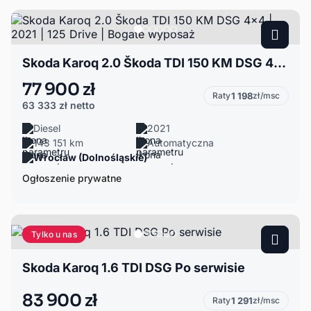
Skoda Karoq 2.0 Škoda TDI 150 KM DSG 4x4 | 2021 | 125 Drive | Bogate wyposaż
77 900 zł
Raty
1 198
zł/msc
63 333 zł
netto
Diesel
2021
143 151 km
Automatyczna
Wrocław (Dolnośląskie)
Ogłoszenie prywatne
Tylko u nas
Skoda Karoq 1.6 TDI DSG Po serwisie
83 900 zł
Raty
1 291
zł/msc