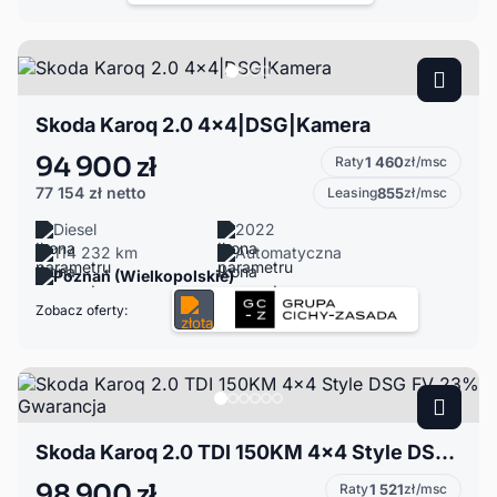
Skoda Karoq 2.0 4x4|DSG|Kamera
94 900 zł
Raty
1 460
zł/msc
77 154 zł
netto
Leasing
855
zł/msc
Diesel
2022
114 232 km
Automatyczna
Poznań (Wielkopolskie)
Zobacz oferty:
Skoda Karoq 2.0 TDI 150KM 4x4 Style DSG FV 23% Gwarancja
98 900 zł
Raty
1 521
zł/msc