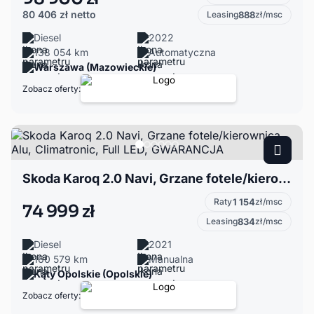
80 406 zł
netto
Leasing
888
zł/msc
Diesel
2022
138 054 km
Automatyczna
Warszawa (Mazowieckie)
Zobacz oferty:
Skoda Karoq 2.0 Navi, Grzane fotele/kierownica, Alu, Climatronic, Full LED, GWARANCJA
Raty
1 154
zł/msc
74 999 zł
Leasing
834
zł/msc
Diesel
2021
160 579 km
Manualna
Kąty Opolskie (Opolskie)
Zobacz oferty: