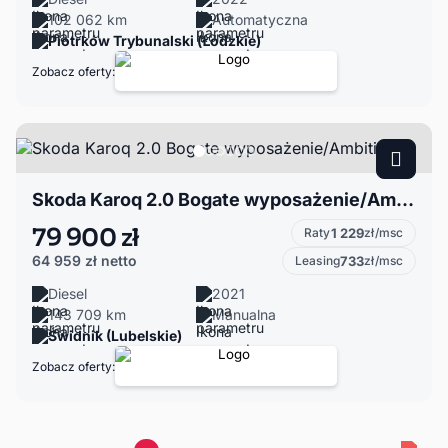
102 062 km
Automatyczna
Piotrków Trybunalski (Łódzkie)
Zobacz oferty:
Skoda Karoq 2.0 Bogate wyposażenie/Ambition
79 900 zł
Raty
1 229
zł/msc
64 959 zł
netto
Leasing
733
zł/msc
Diesel
2021
143 709 km
Manualna
Świdnik (Lubelskie)
Zobacz oferty: