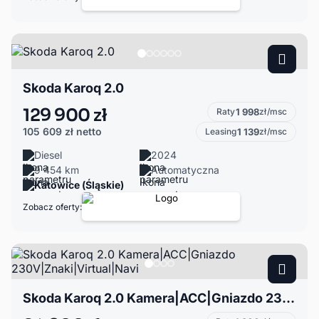
Skoda Karoq 2.0
129 900 zł
Raty
1 998
zł/msc
105 609 zł
netto
Leasing
1 139
zł/msc
Diesel
2024
9 454 km
Automatyczna
Katowice (Śląskie)
Zobacz oferty:
Skoda Karoq 2.0 Kamera|ACC|Gniazdo 230V|Znaki|Virtual|Navi