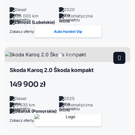
Diesel
2020
123 000 km
Automatyczna
Zamość (Lubelskie)
Zobacz oferty:
Auto Handel Vip
Skoda Karoq 2.0 Škoda kompakt
149 900 zł
Diesel
2025
15 635 km
Automatyczna
Gdańsk (Pomorskie)
Zobacz oferty: