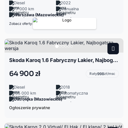
Diesel
2022
77 000 km
Manualna
Warszawa (Mazowieckie)
Zobacz oferty:
Skoda Karoq 1.6 Fabryczny Lakier, Najbogatsza wersja
64 900 zł
Raty
998
zł/msc
Diesel
2018
165 000 km
Automatyczna
Ostrołęka (Mazowieckie)
Ogłoszenie prywatne