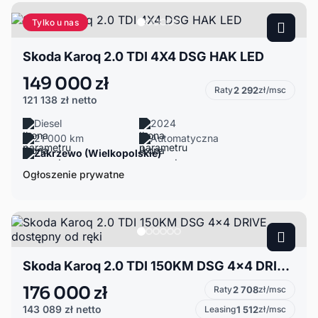
Tylko u nas
Skoda Karoq 2.0 TDI 4X4 DSG HAK LED
149 000 zł
Raty
2 292
zł/msc
121 138 zł
netto
Diesel
2024
21 000 km
Automatyczna
Zakrzewo (Wielkopolskie)
Ogłoszenie prywatne
Skoda Karoq 2.0 TDI 150KM DSG 4x4 DRIVE, dostępny od ręki
176 000 zł
Raty
2 708
zł/msc
143 089 zł
netto
Leasing
1 512
zł/msc