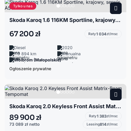
Tylko u nas
Skoda Karoq 1.6 116KM Sportline, krajowy, serwis ASO
67 200 zł
Raty
1 034
zł/msc
Diesel
2020
119 894 km
Manualna
Wolbrom (Małopolskie)
Ogłoszenie prywatne
Skoda Karoq 2.0 Keyless Front Assist Matrix-Beam Tempomat
89 900 zł
Raty
1 383
zł/msc
73 089 zł
netto
Leasing
814
zł/msc