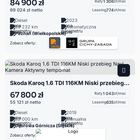
84 900 zł
Raty
1 306
zł/msc
69 024 zł
netto
Leasing
774
zł/msc
Diesel
2023
99 232 km
Automatyczna
Poznań (Wielkopolskie)
Zobacz oferty:
Skoda Karoq 1.6 TDI 116KM Niski przebieg Navi Kamera Aktywny tempomat
67 800 zł
Raty
1 043
zł/msc
55 121 zł
netto
Leasing
635
zł/msc
Diesel
2019
92 000 km
Manualna
Dąbrowa Górnicza (Śląskie)
Zobacz oferty: