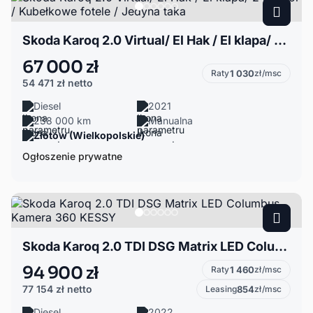
Skoda Karoq 2.0 Virtual/ El Hak / El klapa/ 2 kpl kół / Kubełkowe fotele / Jedyna taka
67 000 zł
Raty
1 030
zł/msc
54 471 zł
netto
Diesel
2021
238 000 km
Manualna
Złotów (Wielkopolskie)
Ogłoszenie prywatne
Skoda Karoq 2.0 TDI DSG Matrix LED Columbus Kamera 360 KESSY
94 900 zł
Raty
1 460
zł/msc
77 154 zł
netto
Leasing
854
zł/msc
Diesel
2022