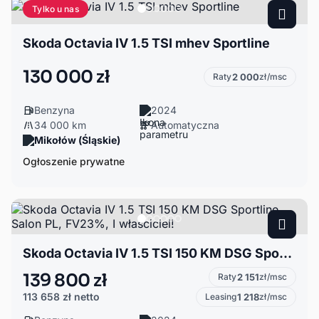
Tylko u nas
Skoda Octavia IV 1.5 TSI mhev Sportline
130 000 zł
Raty
2 000
zł/msc
Benzyna
2024
34 000 km
Automatyczna
Mikołów (Śląskie)
Ogłoszenie prywatne
Skoda Octavia IV 1.5 TSI 150 KM DSG Sportline, Salon PL, FV23%, I właściciel!
139 800 zł
Raty
2 151
zł/msc
113 658 zł
netto
Leasing
1 218
zł/msc