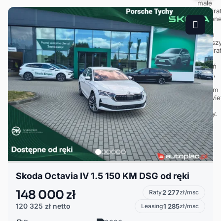
Skoda Octavia IV 1.5 150 KM DSG od ręki
148 000 zł
Raty
2 277
zł/msc
120 325 zł
netto
Leasing
1 285
zł/msc