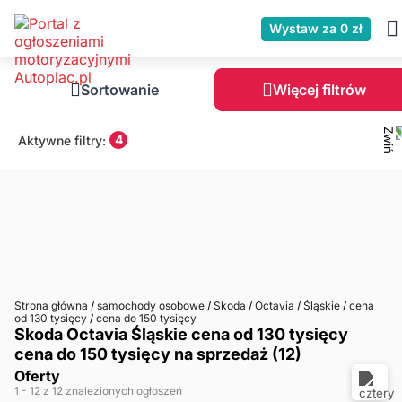
Wystaw za 0 zł
Sortowanie
Więcej filtrów
4
Aktywne filtry:
Strona główna
/
samochody osobowe
/
Skoda
/
Octavia
/
Śląskie
/
cena
od 130 tysięcy
/
cena do 150 tysięcy
Skoda Octavia Śląskie cena od 130 tysięcy
cena do 150 tysięcy na sprzedaż (12)
Oferty
1
- 12
z 12 znalezionych ogłoszeń