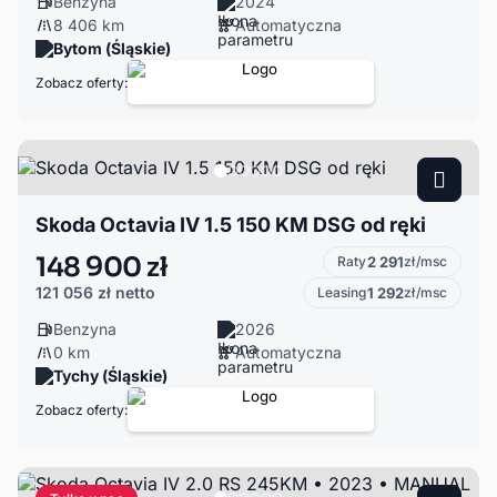
Benzyna
2024
8 406 km
Automatyczna
Bytom (Śląskie)
Zobacz oferty:
Skoda Octavia IV 1.5 150 KM DSG od ręki
148 900 zł
Raty
2 291
zł/msc
121 056 zł
netto
Leasing
1 292
zł/msc
Benzyna
2026
0 km
Automatyczna
Tychy (Śląskie)
Zobacz oferty: