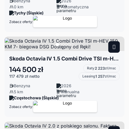
Benzyna
2026
0 km
Automatyczna
Tychy (Śląskie)
Zobacz oferty:
Skoda Octavia IV 1.5 Combi Drive TSI m-HEV 150 KM 7- biegowa DSG Dostępny od Ręki!
144 500 zł
Raty
2 223
zł/msc
117 479 zł
netto
Leasing
1 257
zł/msc
Benzyna
2026
5 km
Manualna
Częstochowa (Śląskie)
Zobacz oferty: