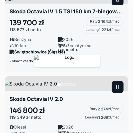
Skoda Octavia IV 1.5 TSI 150 km 7-biegowa DSG + hak
139 700 zł
Raty
2 164
zł/msc
113 577 zł
netto
Leasing
1 221
zł/msc
Benzyna
2026
10 km
Automatyczna
Świętochłowice (Śląskie)
Zobacz oferty:
Skoda Octavia IV 2.0
146 800 zł
Raty
2 274
zł/msc
119 349 zł
netto
Leasing
1 269
zł/msc
Diesel
2026