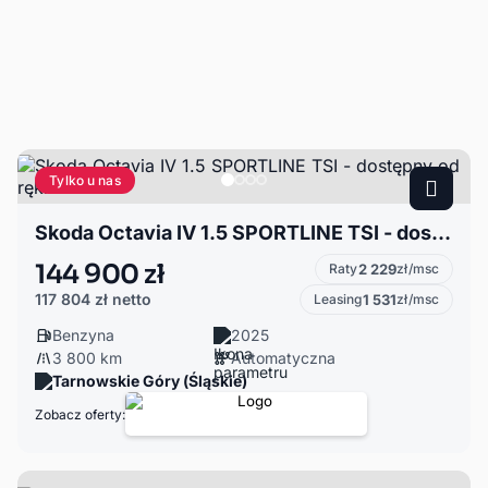
Tylko u nas
Skoda Octavia IV 1.5 SPORTLINE TSI - dostępny od ręki
144 900 zł
Raty
2 229
zł/msc
117 804 zł
netto
Leasing
1 531
zł/msc
Benzyna
2025
3 800 km
Automatyczna
Tarnowskie Góry (Śląskie)
Zobacz oferty: