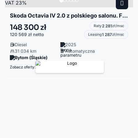
Skoda Octavia IV 2.0 z polskiego salonu. Faktura VAT 23%
148 300 zł
Raty
2 281
zł/msc
120 569 zł
netto
Leasing
1 287
zł/msc
Diesel
2025
31 034 km
Automatyczna
Bytom (Śląskie)
Zobacz oferty: