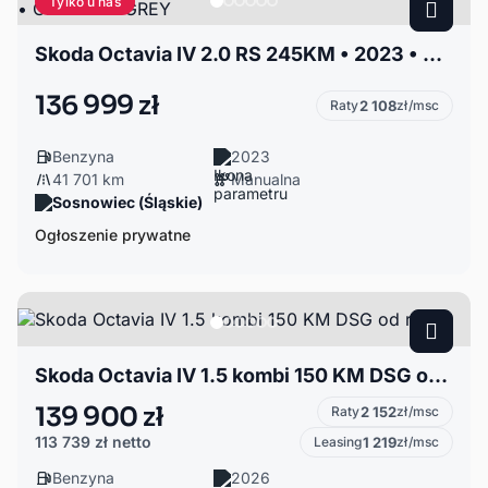
Tylko u nas
Skoda Octavia IV 2.0 RS 245KM • 2023 • MANUAL • GRAPHITE GREY
136 999 zł
Raty
2 108
zł/msc
Benzyna
2023
41 701 km
Manualna
Sosnowiec (Śląskie)
Ogłoszenie prywatne
Skoda Octavia IV 1.5 kombi 150 KM DSG od ręki
139 900 zł
Raty
2 152
zł/msc
113 739 zł
netto
Leasing
1 219
zł/msc
Benzyna
2026