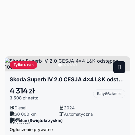
Tylko u nas
Skoda Superb IV 2.0 CESJA 4x4 L&K odstępne 1000zł
4 314 zł
Raty
66
zł/msc
3 508 zł
netto
Diesel
2024
60 000 km
Automatyczna
Kielce (Świętokrzyskie)
Ogłoszenie prywatne