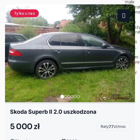
Tylko u nas
Skoda Superb II 2.0 uszkodzona
5 000 zł
Raty
77
zł/msc