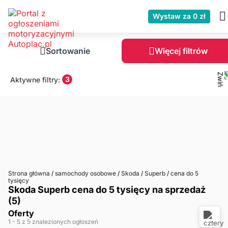
Wystaw za 0 zł
Sortowanie
Więcej filtrów
3
Aktywne filtry:
Strona główna
/
samochody osobowe
/
Skoda
/
Superb
/
cena do 5
tysięcy
Skoda Superb cena do 5 tysięcy na sprzedaż
(5)
Oferty
1
- 5
z 5 znalezionych ogłoszeń