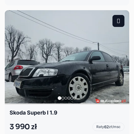
Skoda Superb I 1.9
3 990 zł
Raty
62
zł/msc