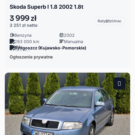
Skoda Superb I 1.8 2002 1.8t
3 999 zł
Raty
61
zł/msc
3 251 zł
netto
Benzyna
2002
283 000 km
Manualna
Bydgoszcz (Kujawsko-Pomorskie)
Ogłoszenie prywatne