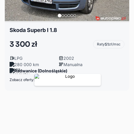
Skoda Superb I 1.8
3 300 zł
Raty
51
zł/msc
LPG
2002
280 000 km
Manualna
Radwanice (Dolnośląskie)
Zobacz oferty: