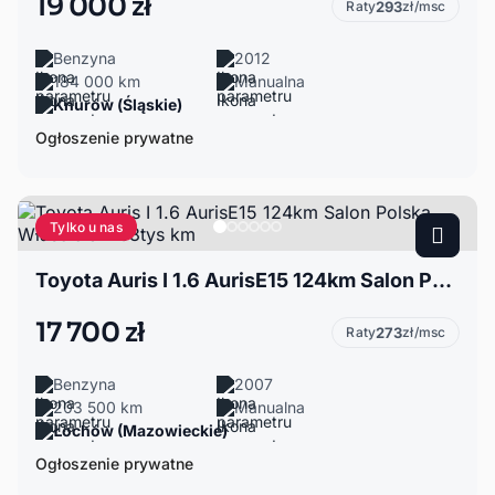
19 000 zł
Raty
293
zł/msc
Benzyna
2012
184 000 km
Manualna
Knurów (Śląskie)
Ogłoszenie prywatne
Tylko u nas
Toyota Auris I 1.6 AurisE15 124km Salon Polska Właściciel 203tys km
17 700 zł
Raty
273
zł/msc
Benzyna
2007
203 500 km
Manualna
Łochów (Mazowieckie)
Ogłoszenie prywatne