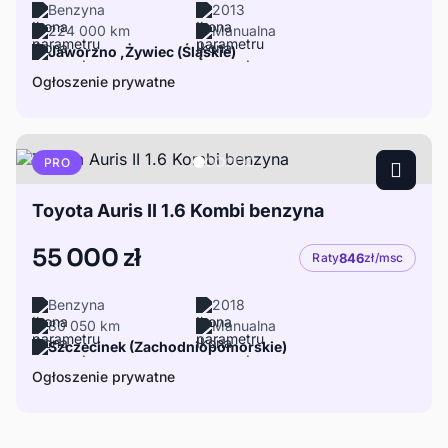
Benzyna
2013
224 000 km
Manualna
Jaworzno ,Żywiec (Śląskie)
Ogłoszenie prywatne
PRO
Toyota Auris II 1.6 Kombi benzyna
55 000 zł
Raty
846
zł/msc
Benzyna
2018
80 050 km
Manualna
Szczecinek (Zachodniopomorskie)
Ogłoszenie prywatne