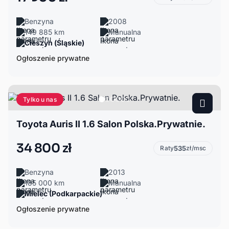
Benzyna
2008
149 885 km
Manualna
Cieszyn (Śląskie)
Ogłoszenie prywatne
Tylko u nas
Toyota Auris II 1.6 Salon Polska.Prywatnie.
34 800 zł
Raty
535
zł/msc
Benzyna
2013
185 000 km
Manualna
Mielec (Podkarpackie)
Ogłoszenie prywatne