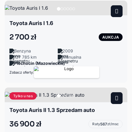
Toyota Auris I 1.6
2 700 zł
AUKCJA
Benzyna
2009
127 785 km
Manualna
Płochocin (Mazowieckie)
Zobacz oferty:
Tylko u nas
Toyota Auris II 1.3 Sprzedam auto
36 900 zł
Raty
567
zł/msc