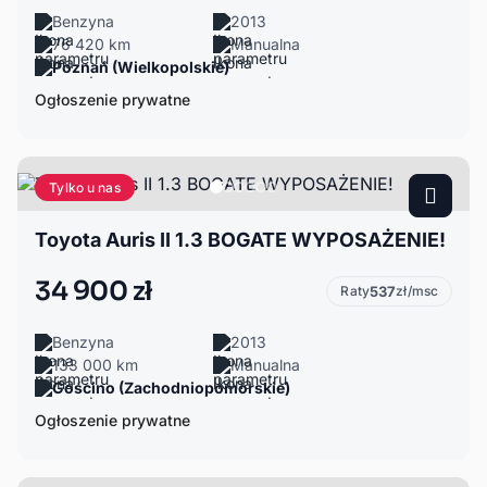
Benzyna
2013
76 420 km
Manualna
Poznań (Wielkopolskie)
Ogłoszenie prywatne
Tylko u nas
Toyota Auris II 1.3 BOGATE WYPOSAŻENIE!
34 900 zł
Raty
537
zł/msc
Benzyna
2013
133 000 km
Manualna
Gościno (Zachodniopomorskie)
Ogłoszenie prywatne