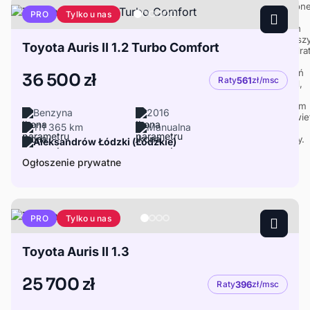
Tylko u nas
PRO
Toyota Auris II 1.2 Turbo Comfort
36 500 zł
Raty
561
zł/msc
Benzyna
2016
111 365 km
Manualna
Aleksandrów Łódzki (Łódzkie)
Ogłoszenie prywatne
Tylko u nas
PRO
Toyota Auris II 1.3
25 700 zł
Raty
396
zł/msc