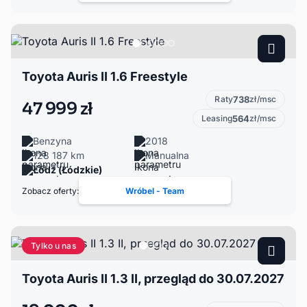
Toyota Auris II 1.6 Freestyle
Raty
738
zł/msc
47 999 zł
Leasing
564
zł/msc
Benzyna
2018
128 187 km
Manualna
Łódź (Łódzkie)
Zobacz oferty:
Wróbel - Team
Tylko u nas
Toyota Auris II 1.3 II, przegląd do 30.07.2027