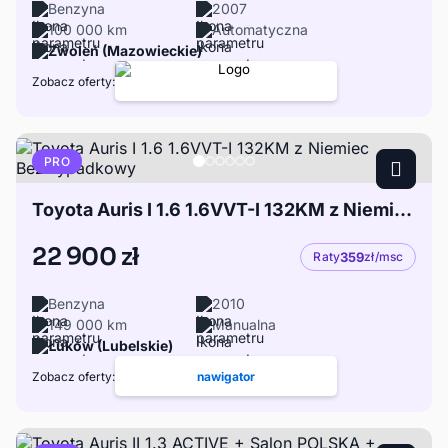
Benzyna
2007
100 000 km
Automatyczna
Zwoleń (Mazowieckie)
Zobacz oferty:
PRO
Toyota Auris I 1.6 1.6VVT-I 132KM z Niemiec Bezwypadkowy
22 900 zł
Raty
359
zł/msc
Benzyna
2010
149 000 km
Manualna
Łuków (Lubelskie)
Zobacz oferty:
nawigator