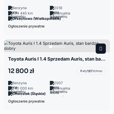
Benzyna
2018
404 445 km
Manualna
Orzechowo (Wielkopolskie)
Ogłoszenie prywatne
Toyota Auris I 1.4 Sprzedam Auris, stan bardzo dobry
12 800 zł
Raty
197
zł/msc
Benzyna
2007
240 000 km
Manualna
Chwostek (Śląskie)
Ogłoszenie prywatne