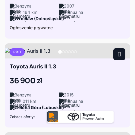
Benzyna
2007
184 164 km
Manualna
Wrocław (Dolnośląskie)
Ogłoszenie prywatne
PRO
Toyota Auris II 1.3
36 900 zł
Benzyna
2015
167 011 km
Manualna
Zielona Góra (Lubuskie)
Zobacz oferty: