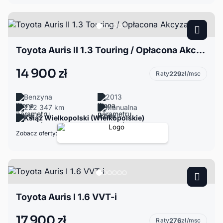
Toyota Auris II 1.3 Touring / Opłacona Akcyza
14 900 zł
Raty
229
zł/msc
Benzyna
2013
222 347 km
Manualna
Książ Wielkopolski (Wielkopolskie)
Zobacz oferty:
Toyota Auris I 1.6 VVT-i
17 900 zł
Raty
276
zł/msc