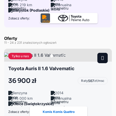
126 219 km
Manualna
Białystok (Podlaskie)
Zobacz oferty:
Oferty
11
- 24
z 231 znalezionych ogłoszeń
Tylko u nas
Toyota Auris II 1.6 Valvematic
36 900 zł
Raty
567
zł/msc
Benzyna
2014
145 000 km
Manualna
Kielce (Świętokrzyskie)
Zobacz oferty:
Komis Komis Quattro