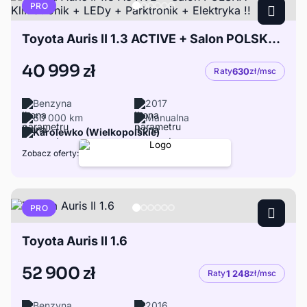
PRO
Toyota Auris II 1.3 ACTIVE + Salon POLSKA + Klimatronik + LEDy + Parktronik + Elektryka !!
40 999 zł
Raty
630
zł/msc
Benzyna
2017
60 000 km
Manualna
Karolewko (Wielkopolskie)
Zobacz oferty:
PRO
Toyota Auris II 1.6
52 900 zł
Raty
1 248
zł/msc
Benzyna
2016