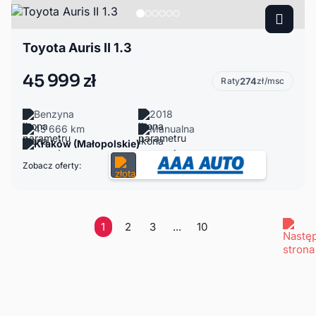
Toyota Auris II 1.3
45 999 zł
Raty
274
zł/msc
Benzyna
2018
45 666 km
Manualna
Kraków (Małopolskie)
Zobacz oferty:
1
2
3
...
10