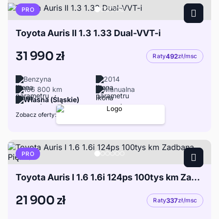
PRO
Toyota Auris II 1.3 1.33 Dual-VVT-i
31 990 zł
Raty
492
zł/msc
Benzyna
2014
166 800 km
Manualna
Własna (Śląskie)
Zobacz oferty:
PRO
Toyota Auris I 1.6 1.6i 124ps 100tys km Zadbana Piękna
21 900 zł
Raty
337
zł/msc