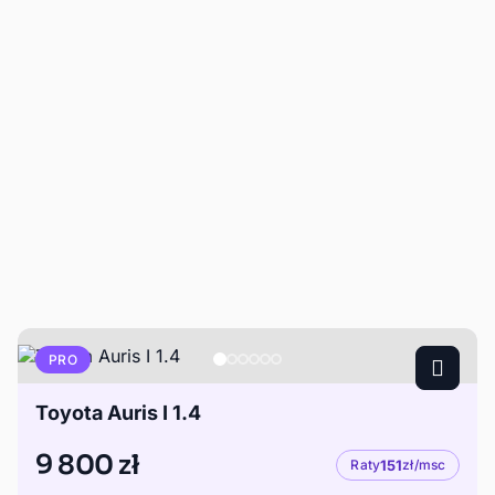
PRO
Toyota Auris I 1.4
9 800 zł
Raty
151
zł/msc