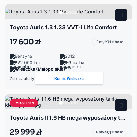
Toyota Auris 1.3 1.33 VVT-i Life Comfort
17 600 zł
Raty
271
zł/msc
Benzyna
2012
222 000 km
Manualna
Wieliczka (Małopolskie)
Zobacz oferty:
Komis Wieliczka
Tylko u nas
Toyota Auris II 1.6 HB mega wyposażony tanio idealny pod lpg
29 999 zł
Raty
461
zł/msc