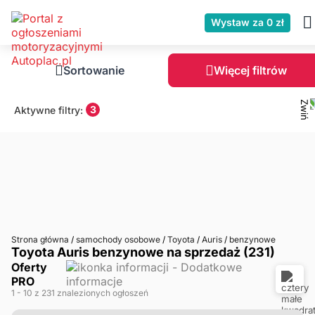
Wystaw za 0 zł
Sortowanie
Więcej filtrów
3
Aktywne filtry:
Strona główna
/
samochody osobowe
/
Toyota
/
Auris
/
benzynowe
Toyota Auris benzynowe na sprzedaż (231)
Oferty
PRO
1
- 10
z 231 znalezionych ogłoszeń